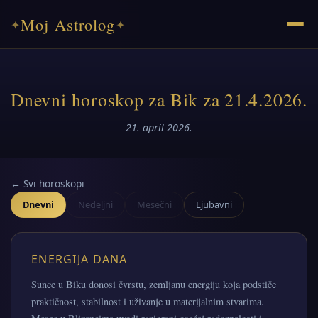
Moj Astrolog
✦
✦
Dnevni horoskop za Bik za 21.4.2026.
21. april 2026.
← Svi horoskopi
Dnevni
Nedeljni
Mesečni
Ljubavni
ENERGIJA DANA
Sunce u Biku donosi čvrstu, zemljanu energiju koja podstiče
praktičnost, stabilnost i uživanje u materijalnim stvarima.