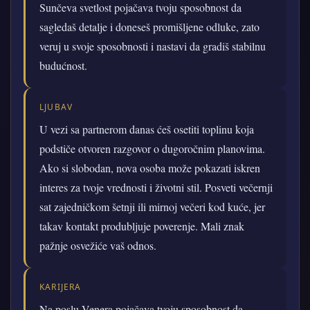
Sunčeva svetlost pojačava tvoju sposobnost da
sagledaš detalje i doneseš promišljene odluke, zato
veruj u svoje sposobnosti i nastavi da gradiš stabilnu
budućnost.
LJUBAV
U vezi sa partnerom danas ćeš osetiti toplinu koja
podstiče otvoren razgovor o dugoročnim planovima.
Ako si slobodan, nova osoba može pokazati iskren
interes za tvoje vrednosti i životni stil. Posveti večernji
sat zajedničkom šetnji ili mirnoj večeri kod kuće, jer
takav kontakt produbljuje poverenje. Mali znak
pažnje osvežiće vaš odnos.
KARIJERA
Na poslu Venera pojačava tvoju sposobnost da