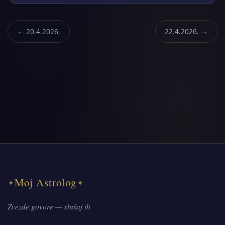
← 20.4.2026.
22.4.2026. →
Moj Astrolog
✦
✦
Zvezde govore — slušaj ih