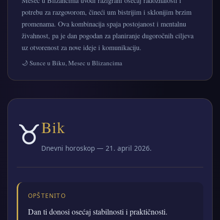
Mesec u Blizancima uvodi razigrani osećaj radoznalosti i
potrebu za razgovorom, čineći um bistrijim i sklonijim brzim
promenama. Ova kombinacija spaja postojanost i mentalnu
živahnost, pa je dan pogodan za planiranje dugoročnih ciljeva
uz otvorenost za nove ideje i komunikaciju.
🌙 Sunce u Biku, Mesec u Blizancima
♉
Bik
Dnevni horoskop — 21. april 2026.
OPŠTENITO
Dan ti donosi osećaj stabilnosti i praktičnosti.