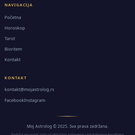
NAVIGACIJA
Početna
Horoskop
Tarot
Bioritem
Kontakt
KONTAKT
kontakt@mojastrolog.rs
Facebook
Instagram
Moj Astrolog © 2025. Sva prava zadržana.
Sadržaj na ovom sajtu je isključivo zabavnog i edukativnog karaktera.