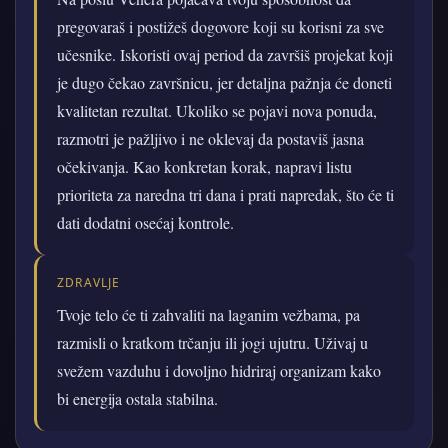
pregovaraš i postižeš dogovore koji su korisni za sve
učesnike. Iskoristi ovaj period da završiš projekat koji
je dugo čekao završnicu, jer detaljna pažnja će doneti
kvalitetan rezultat. Ukoliko se pojavi nova ponuda,
razmotri je pažljivo i ne oklevaj da postaviš jasna
očekivanja. Kao konkretan korak, napravi listu
prioriteta za naredna tri dana i prati napredak, što će ti
dati dodatni osećaj kontrole.
ZDRAVLJE
Tvoje telo će ti zahvaliti na laganim vežbama, pa
razmisli o kratkom trčanju ili jogi ujutru. Uživaj u
svežem vazduhu i dovoljno hidriraj organizam kako
bi energija ostala stabilna.