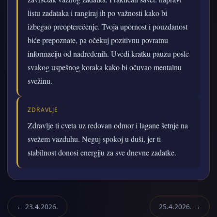
listu zadataka i rangiraj ih po važnosti kako bi
izbegao preopterećenje. Tvoja upornost i pouzdanost
biće prepoznate, pa očekuj pozitivnu povratnu
informaciju od nadređenih. Uvedi kratku pauzu posle
svakog uspešnog koraka kako bi očuvao mentalnu
svežinu.
ZDRAVLJE
Zdravlje ti cveta uz redovan odmor i lagane šetnje na
svežem vazduhu. Neguj spokoj u duši, jer ti
stabilnost donosi energiju za sve dnevne zadatke.
← 23.4.2026.
25.4.2026. →