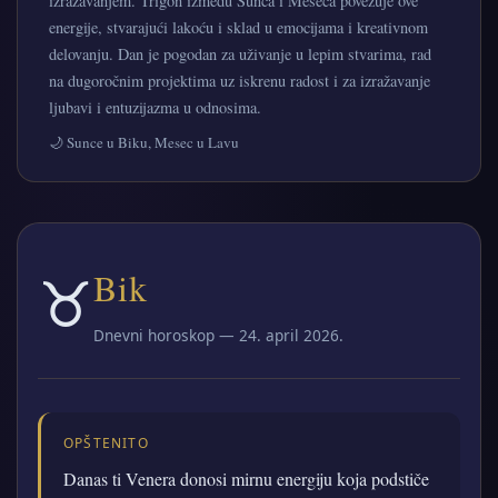
izražavanjem. Trigon između Sunca i Meseca povezuje ove
energije, stvarajući lakoću i sklad u emocijama i kreativnom
delovanju. Dan je pogodan za uživanje u lepim stvarima, rad
na dugoročnim projektima uz iskrenu radost i za izražavanje
ljubavi i entuzijazma u odnosima.
🌙 Sunce u Biku, Mesec u Lavu
♉
Bik
Dnevni horoskop — 24. april 2026.
OPŠTENITO
Danas ti Venera donosi mirnu energiju koja podstiče