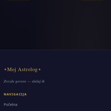
Moj Astrolog
✦
✦
Zvezde govore — slušaj ih
NAVIGACIJA
Početna