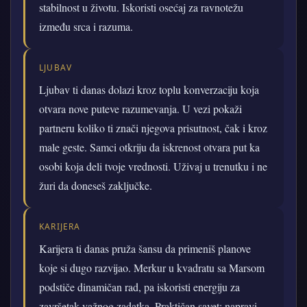
stabilnost u životu. Iskoristi osećaj za ravnotežu
između srca i razuma.
LJUBAV
Ljubav ti danas dolazi kroz toplu konverzaciju koja
otvara nove puteve razumevanja. U vezi pokaži
partneru koliko ti znači njegova prisutnost, čak i kroz
male geste. Samci otkriju da iskrenost otvara put ka
osobi koja deli tvoje vrednosti. Uživaj u trenutku i ne
žuri da doneseš zaključke.
KARIJERA
Karijera ti danas pruža šansu da primeniš planove
koje si dugo razvijao. Merkur u kvadratu sa Marsom
podstiče dinamičan rad, pa iskoristi energiju za
završetak važnog zadatka. Praktičan savet: napravi