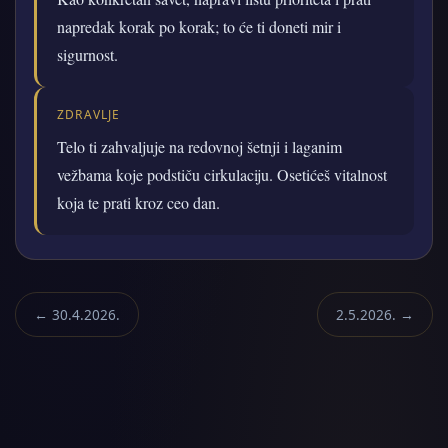
napredak korak po korak; to će ti doneti mir i
sigurnost.
ZDRAVLJE
Telo ti zahvaljuje na redovnoj šetnji i laganim
vežbama koje podstiču cirkulaciju. Osetićeš vitalnost
koja te prati kroz ceo dan.
← 30.4.2026.
2.5.2026. →