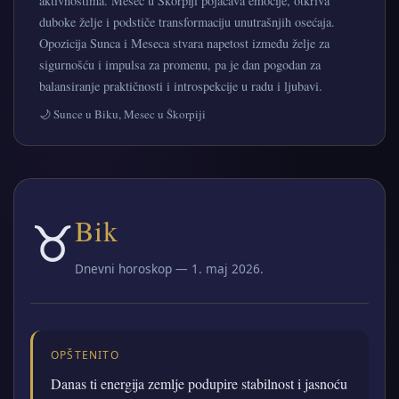
aktivnostima. Mesec u Škorpiji pojačava emocije, otkriva
duboke želje i podstiče transformaciju unutrašnjih osećaja.
Opozicija Sunca i Meseca stvara napetost između želje za
sigurnošću i impulsa za promenu, pa je dan pogodan za
balansiranje praktičnosti i introspekcije u radu i ljubavi.
🌙 Sunce u Biku, Mesec u Škorpiji
♉
Bik
Dnevni horoskop — 1. maj 2026.
OPŠTENITO
Danas ti energija zemlje podupire stabilnost i jasnoću