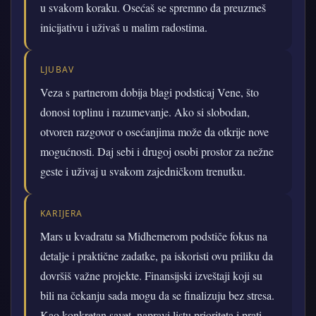
u svakom koraku. Osećaš se spremno da preuzmeš
inicijativu i uživaš u malim radostima.
LJUBAV
Veza s partnerom dobija blagi podsticaj Vene, što
donosi toplinu i razumevanje. Ako si slobodan,
otvoren razgovor o osećanjima može da otkrije nove
mogućnosti. Daj sebi i drugoj osobi prostor za nežne
geste i uživaj u svakom zajedničkom trenutku.
KARIJERA
Mars u kvadratu sa Midhemerom podstiče fokus na
detalje i praktične zadatke, pa iskoristi ovu priliku da
dovršiš važne projekte. Finansijski izveštaji koji su
bili na čekanju sada mogu da se finalizuju bez stresa.
Kao konkretan savet, napravi listu prioriteta i prati