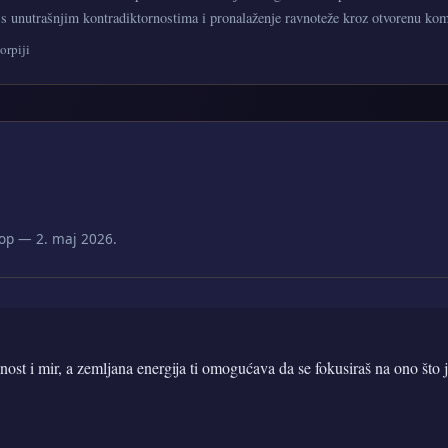
s unutrašnjim kontradiktornostima i pronalaženje ravnoteže kroz otvorenu ko
orpiji
op — 2. maj 2026.
lnost i mir, a zemljana energija ti omogućava da se fokusiraš na ono što 