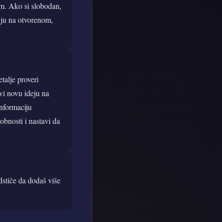
om. Ako si slobodan,
nju na otvorenom,
talje proveri
vi novu ideju na
informaciju
obnosti i nastavi da
dstiče da dodaš više