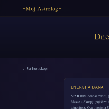
Moj Astrolog
✦
✦
Dne
← Svi horoskopi
ENERGIJA DANA
Sun u Biku donosi čvrstu, p
Mesec u Škorpiji pojačava i
tajnovitost. Ova opozicija 