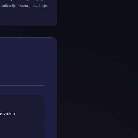
munikaciju i samopouzdanje.
je važno.