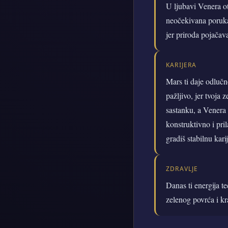
U ljubavi Venera o
neočekivana poruka
jer priroda pojačava
KARIJERA
Mars ti daje odlučn
pažljivo, jer tvoja
sastanku, a Venera 
konstruktivno i pril
gradiš stabilnu kari
ZDRAVLJE
Danas ti energija t
zelenog povrća i kra