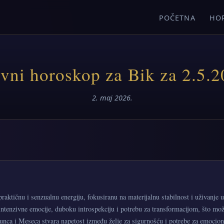
POČETNA
HO
vni horoskop za Bik za 2.5.2
2. maj 2026.
raktičnu i senzualnu energiju, fokusiranu na materijalnu stabilnost i uživanje
ntenzivne emocije, duboku introspekciju i potrebu za transformacijom, što može 
Sunca i Meseca stvara napetost između želje za sigurnošću i potrebe za emocio