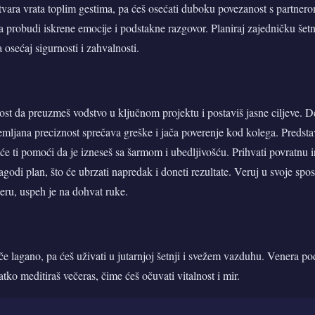
tvara vrata toplim gestima, pa ćeš osećati duboku povezanost s partner
 probudi iskrene emocije i podstakne razgovor. Planiraj zajedničku šet
 osećaj sigurnosti i zahvalnosti.
ost da preuzmeš vođstvo u ključnom projektu i postaviš jasne ciljeve. De
 zemljana preciznost sprečava greške i jača poverenje kod kolega. Predsta
će ti pomoći da je izneseš sa šarmom i ubedljivošću. Prihvati povratnu 
agodi plan, što će ubrzati napredak i doneti rezultate. Veruj u svoje spos
jeru, uspeh je na dohvat ruke.
eče lagano, pa ćeš uživati u jutarnjoj šetnji i svežem vazduhu. Venera po
tko meditiraš večeras, čime ćeš očuvati vitalnost i mir.