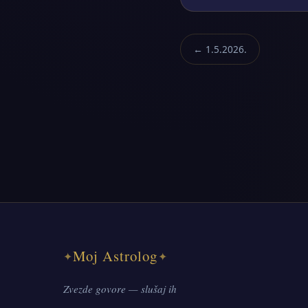
← 1.5.2026.
Moj Astrolog
✦
✦
Zvezde govore — slušaj ih