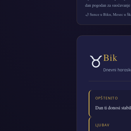
dan pogodan za suočavanje 
🌙 Sunce u Biku, Mesec u Šk
♉
Bik
Dnevni horosk
OPŠTENITO
Dan ti donosi stabi
LJUBAV