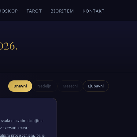
ROSKOP
TAROT
BIORITEM
KONTAKT
026.
Dnevni
Nedeljni
Mesečni
Ljubavni
 u svakodnevnim detaljima.
izazvati strast i
nalnim pročišćenjem, pa je