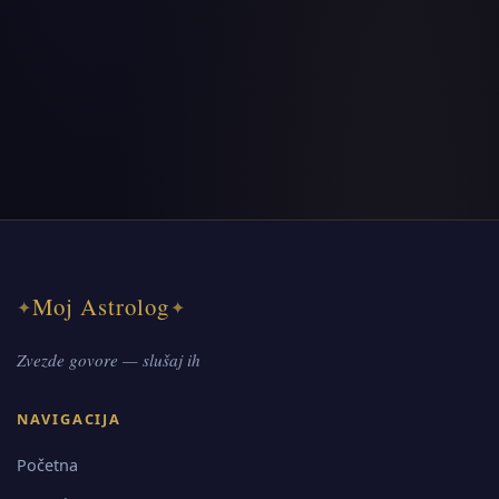
Moj Astrolog
✦
✦
Zvezde govore — slušaj ih
NAVIGACIJA
Početna