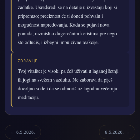
zadatke. Usredsredi se na detalje u izveštaju koji si
pripremao; preciznost će ti doneti pohvalu i
mogućnost napredovanja. Kada se pojavi nova
ponuda, razmisli o dugoročnim koristima pre nego
što odlučiš, i izbegni impulzivne reakcije.
ZDRAVLJE
Tvoj vitalitet je visok, pa ćeš uživati u laganoj šetnji
ili jogi na svežem vazduhu. Ne zaboravi da piješ
dovoljno vode i da se odmoriš uz lagodnu večernju
meditaciju.
← 6.5.2026.
8.5.2026. →