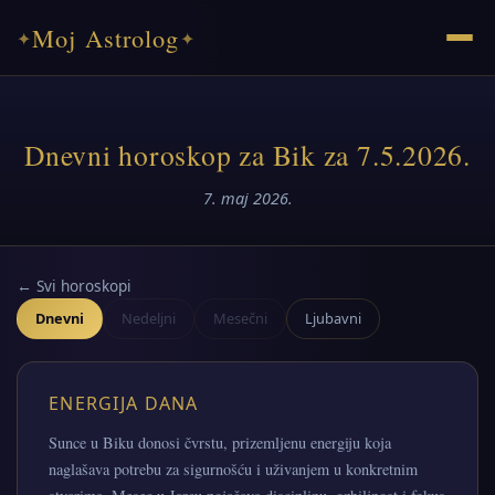
Moj Astrolog
✦
✦
Dnevni horoskop za Bik za 7.5.2026.
7. maj 2026.
← Svi horoskopi
Dnevni
Nedeljni
Mesečni
Ljubavni
ENERGIJA DANA
Sunce u Biku donosi čvrstu, prizemljenu energiju koja
naglašava potrebu za sigurnošću i uživanjem u konkretnim