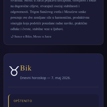
stvarima. Mesec u Jarcu pojačava disciplinu, ozbiljnost i fokus
na dugoročne ciljeve, stvarajući osećaj stabilnosti i
odgovornosti. Trigon Sunčevog svetla i Mesečeve senke
povezuje ove dve zemljane sile u harmoničnu, produktivnu
sinergiju koja podstiče pouzdane radne navike, praktične
odluke i čvrste, stabilne veze u ljubavi.
🌙 Sunce u Biku, Mesec u Jarcu
♉
Bik
Dnevni horoskop — 7. maj 2026.
OPŠTENITO