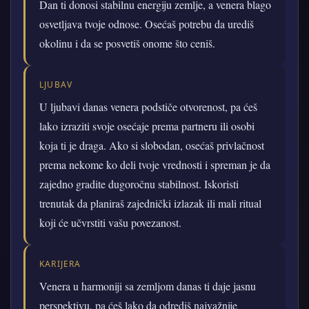
Dan ti donosi stabilnu energiju zemlje, a venera blago
osvetljava tvoje odnose. Osećaš potrebu da urediš
okolinu i da se posvetiš onome što ceniš.
LJUBAV
U ljubavi danas venera podstiče otvorenost, pa ćeš
lako izraziti svoje osećaje prema partneru ili osobi
koja ti je draga. Ako si slobodan, osećaš privlačnost
prema nekome ko deli tvoje vrednosti i spreman je da
zajedno gradite dugoročnu stabilnost. Iskoristi
trenutak da planiraš zajednički izlazak ili mali ritual
koji će učvrstiti vašu povezanost.
KARIJERA
Venera u harmoniji sa zemljom danas ti daje jasnu
perspektivu, pa ćeš lako da odrediš najvažnije