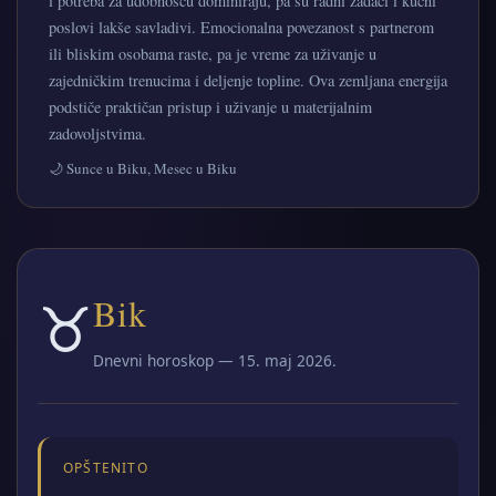
i potreba za udobnošću dominiraju, pa su radni zadaci i kućni
poslovi lakše savladivi. Emocionalna povezanost s partnerom
ili bliskim osobama raste, pa je vreme za uživanje u
zajedničkim trenucima i deljenje topline. Ova zemljana energija
podstiče praktičan pristup i uživanje u materijalnim
zadovoljstvima.
🌙 Sunce u Biku, Mesec u Biku
♉
Bik
Dnevni horoskop — 15. maj 2026.
OPŠTENITO