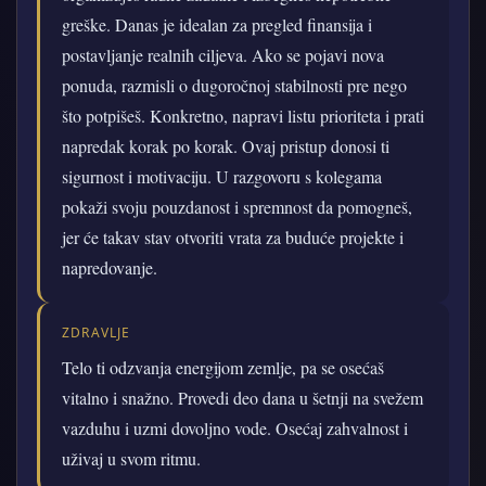
greške. Danas je idealan za pregled finansija i
postavljanje realnih ciljeva. Ako se pojavi nova
ponuda, razmisli o dugoročnoj stabilnosti pre nego
što potpišeš. Konkretno, napravi listu prioriteta i prati
napredak korak po korak. Ovaj pristup donosi ti
sigurnost i motivaciju. U razgovoru s kolegama
pokaži svoju pouzdanost i spremnost da pomogneš,
jer će takav stav otvoriti vrata za buduće projekte i
napredovanje.
ZDRAVLJE
Telo ti odzvanja energijom zemlje, pa se osećaš
vitalno i snažno. Provedi deo dana u šetnji na svežem
vazduhu i uzmi dovoljno vode. Osećaj zahvalnost i
uživaj u svom ritmu.