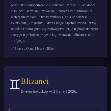
podstičući samopouzdanje i odlučnost. Mesec u Biku donosi
stabilnost, senzualnu uživanciju i potrebu za sigurnošću u
materijalnom svetu. Ova kombinacija, koja se nalazi u
kvinkunku (30° razlika), stvara blagu napetost između brzog
impulsa i sporo‑gradivog zadovoljstva, pa je najbolje usmeriti
energiju u praktične projekte koji zahtevaju odlučnost, ali i
strpljenje.
🌙 Sunce u Ovnu, Mesec u Biku
♊
Blizanci
Dnevni horoskop — 21. mart 2026.