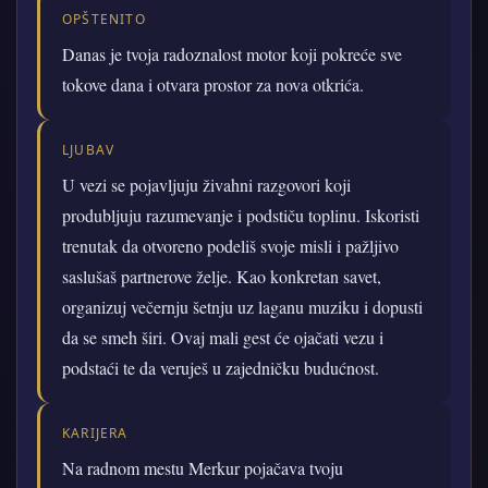
OPŠTENITO
Danas je tvoja radoznalost motor koji pokreće sve
tokove dana i otvara prostor za nova otkrića.
LJUBAV
U vezi se pojavljuju živahni razgovori koji
produbljuju razumevanje i podstiču toplinu. Iskoristi
trenutak da otvoreno podeliš svoje misli i pažljivo
saslušaš partnerove želje. Kao konkretan savet,
organizuj večernju šetnju uz laganu muziku i dopusti
da se smeh širi. Ovaj mali gest će ojačati vezu i
podstaći te da veruješ u zajedničku budućnost.
KARIJERA
Na radnom mestu Merkur pojačava tvoju