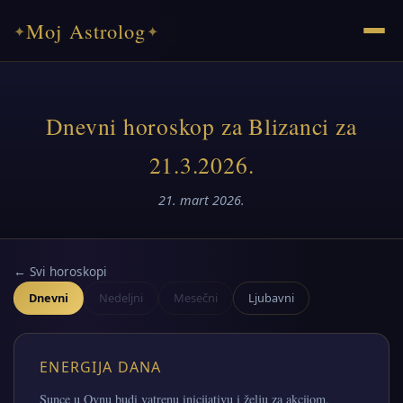
Moj Astrolog
✦
✦
Dnevni horoskop za Blizanci za
21.3.2026.
21. mart 2026.
← Svi horoskopi
Dnevni
Nedeljni
Mesečni
Ljubavni
ENERGIJA DANA
Sunce u Ovnu budi vatrenu inicijativu i želju za akcijom,