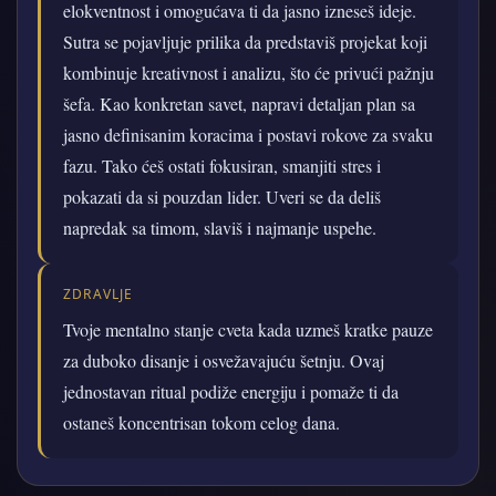
elokventnost i omogućava ti da jasno izneseš ideje.
Sutra se pojavljuje prilika da predstaviš projekat koji
kombinuje kreativnost i analizu, što će privući pažnju
šefa. Kao konkretan savet, napravi detaljan plan sa
jasno definisanim koracima i postavi rokove za svaku
fazu. Tako ćeš ostati fokusiran, smanjiti stres i
pokazati da si pouzdan lider. Uveri se da deliš
napredak sa timom, slaviš i najmanje uspehe.
ZDRAVLJE
Tvoje mentalno stanje cveta kada uzmeš kratke pauze
za duboko disanje i osvežavajuću šetnju. Ovaj
jednostavan ritual podiže energiju i pomaže ti da
ostaneš koncentrisan tokom celog dana.