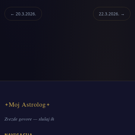
← 20.3.2026.
22.3.2026. →
Moj Astrolog
✦
✦
Zvezde govore — slušaj ih
NAVIGACIJA