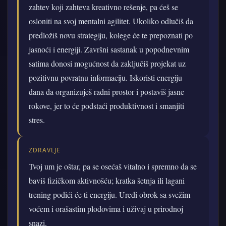
zahtev koji zahteva kreativno rešenje, pa ćeš se
osloniti na svoj mentalni agilitet. Ukoliko odlučiš da
predložiš novu strategiju, kolege će te prepoznati po
jasnoći i energiji. Završni sastanak u popodnevnim
satima donosi mogućnost da zaključiš projekat uz
pozitivnu povratnu informaciju. Iskoristi energiju
dana da organizuješ radni prostor i postaviš jasne
rokove, jer to će podstaći produktivnost i smanjiti
stres.
ZDRAVLJE
Tvoj um je oštar, pa se osećaš vitalno i spremno da se
baviš fizičkom aktivnošću; kratka šetnja ili lagani
trening podići će ti energiju. Uredi obrok sa svežim
voćem i orašastim plodovima i uživaj u prirodnoj
snazi.