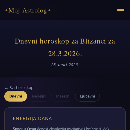
Moj Astrolog
✦
✦
Dnevni horoskop za Blizanci za
28.3.2026.
28. mart 2026.
← Svi horoskopi
Dnevni
Nedeljni
Mesečni
Ljubavni
ENERGIJA DANA
Sunce u Ovnu donosi eksploziju inicijative i hrabrosti, dok