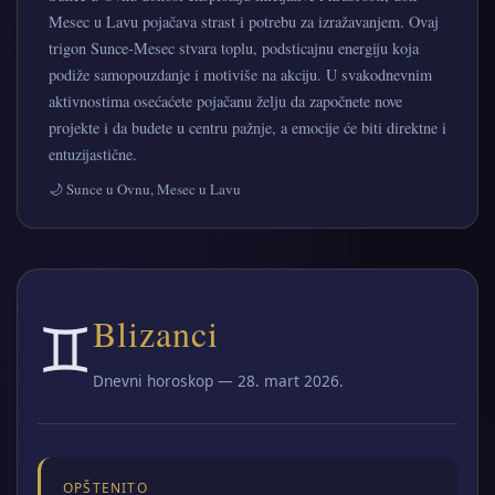
Mesec u Lavu pojačava strast i potrebu za izražavanjem. Ovaj
trigon Sunce‑Mesec stvara toplu, podsticajnu energiju koja
podiže samopouzdanje i motiviše na akciju. U svakodnevnim
aktivnostima osećaćete pojačanu želju da započnete nove
projekte i da budete u centru pažnje, a emocije će biti direktne i
entuzijastične.
🌙 Sunce u Ovnu, Mesec u Lavu
♊
Blizanci
Dnevni horoskop — 28. mart 2026.
OPŠTENITO