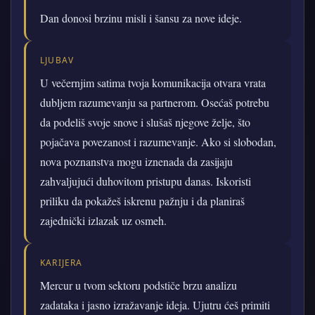
Dan donosi brzinu misli i šansu za nove ideje.
LJUBAV
U večernjim satima tvoja komunikacija otvara vrata
dubljem razumevanju sa partnerom. Osećaš potrebu
da podeliš svoje snove i slušaš njegove želje, što
pojačava povezanost i razumevanje. Ako si slobodan,
nova poznanstva mogu iznenada da zasijaju
zahvaljujući duhovitom pristupu danas. Iskoristi
priliku da pokažeš iskrenu pažnju i da planiraš
zajednički izlazak uz osmeh.
KARIJERA
Mercur u tvom sektoru podstiče brzu analizu
zadataka i jasno izražavanje ideja. Ujutru ćeš primiti