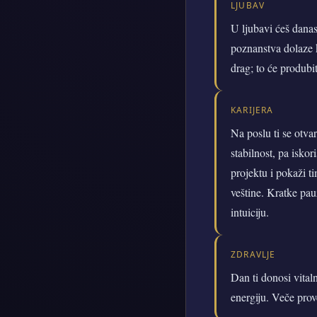
LJUBAV
U ljubavi ćeš danas
poznanstva dolaze k
drag; to će produbit
KARIJERA
Na poslu ti se otva
stabilnost, pa iskor
projektu i pokaži t
veštine. Kratke pau
intuiciju.
ZDRAVLJE
Dan ti donosi vital
energiju. Veče prov