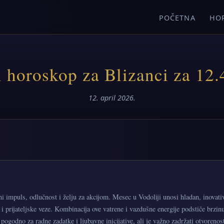
POČETNA
HO
 horoskop za Blizanci za 12.
12. april 2026.
 impuls, odlučnost i želju za akcijom. Mesec u Vodoliji unosi hladan, inovati
 i prijateljske veze. Kombinacija ove vatrene i vazdušne energije podstiče brzin
e pogodno za radne zadatke i ljubavne inicijative, ali je važno zadržati otvorenost