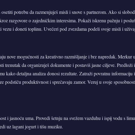
 osetiti potrebu da razmenjuješ misli i snove s partnerom. Ako si slobo
roz razgovore o zajedničkim interesima. Pokaži iskrenu pažnju i poslušaj
i vezu i doneti toplinu. Uvečeri pod zvezdama podeli svoje misli i uživaj 
raju nove mogućnosti za kreativno razmišljanje i brz napredak. Merkur 
isti trenutak da organizuješ dokumente i postaviš jasne ciljeve. Predloži
imu kako detaljna analiza donosi rezultate. Zatraži povratnu informaciju 
ze podstiču produktivnost i sprečavaju zamor. Veruj u svoje sposobnosti 
nost i jasnoću uma. Provedi šetnju na svežem vazduhu i ispij vodu s li
edi uz lagani jogurt i tišu muziku.