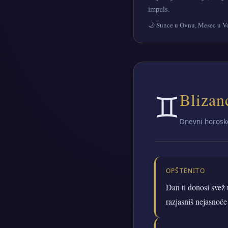
impuls.
🌙 Sunce u Ovnu, Mesec u Vo
♊
Blizan
Dnevni horosk
OPŠTENITO
Dan ti donosi svež 
razjasniš nejasnoće