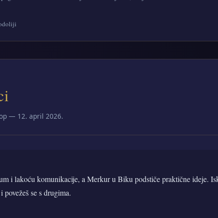
doliji
ci
op — 12. april 2026.
um i lakoću komunikacije, a Merkur u Biku podstiče praktične ideje. Isko
 i povežeš se s drugima.