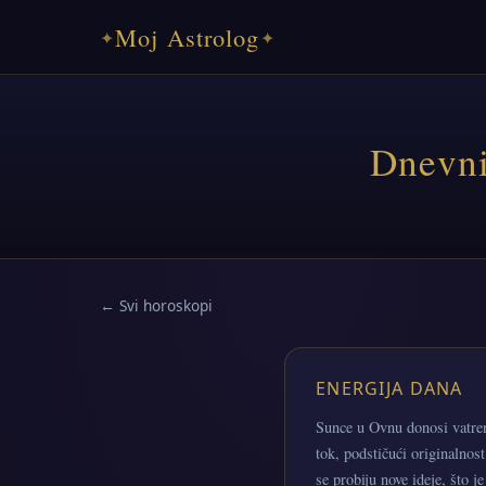
Moj Astrolog
✦
✦
Dnevni
← Svi horoskopi
ENERGIJA DANA
Sunce u Ovnu donosi vatreni
tok, podstičući originalnost
se probiju nove ideje, što j