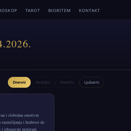
ROSKOP
TAROT
BIORITEM
KONTAKT
4.2026.
Dnevni
Nedeljni
Mesečni
Ljubavni
van i slobodan emotivni
u razmišljanja i hrabrost da
 i izbegavati preterani