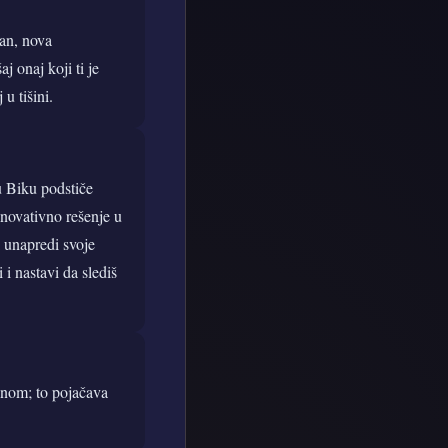
dan, nova
 onaj koji ti je
u tišini.
u Biku podstiče
 inovativno rešenje u
i unapredi svoje
i nastavi da slediš
munom; to pojačava