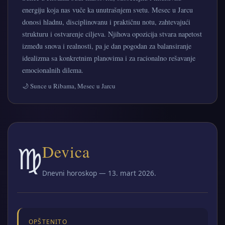
energiju koja nas vuče ka unutrašnjem svetu. Mesec u Jarcu
donosi hladnu, disciplinovanu i praktičnu notu, zahtevajući
strukturu i ostvarenje ciljeva. Njihova opozicija stvara napetost
između snova i realnosti, pa je dan pogodan za balansiranje
idealizma sa konkretnim planovima i za racionalno rešavanje
emocionalnih dilema.
🌙 Sunce u Ribama, Mesec u Jarcu
♍
Devica
Dnevni horoskop — 13. mart 2026.
OPŠTENITO