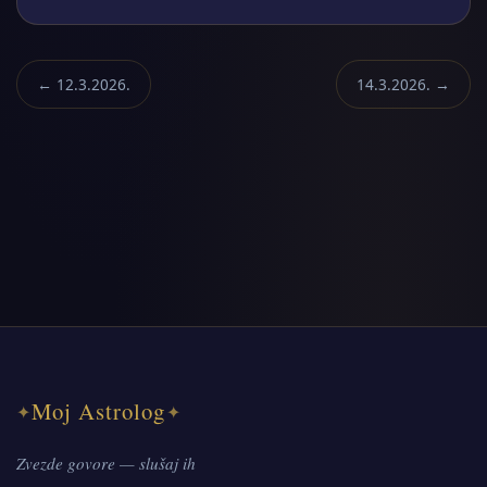
← 12.3.2026.
14.3.2026. →
Moj Astrolog
✦
✦
Zvezde govore — slušaj ih