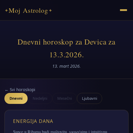
Moj Astrolog
✦
✦
Dnevni horoskop za Devica za
13.3.2026.
13. mart 2026.
← Svi horoskopi
Dnevni
Nedeljni
Mesečni
Ljubavni
ENERGIJA DANA
Sunce u Ribama budi maštovitu, saosećajnu i intuitivnu