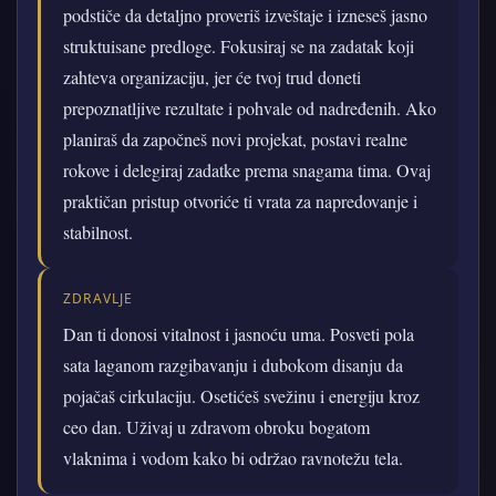
podstiče da detaljno proveriš izveštaje i izneseš jasno
struktuisane predloge. Fokusiraj se na zadatak koji
zahteva organizaciju, jer će tvoj trud doneti
prepoznatljive rezultate i pohvale od nadređenih. Ako
planiraš da započneš novi projekat, postavi realne
rokove i delegiraj zadatke prema snagama tima. Ovaj
praktičan pristup otvoriće ti vrata za napredovanje i
stabilnost.
ZDRAVLJE
Dan ti donosi vitalnost i jasnoću uma. Posveti pola
sata laganom razgibavanju i dubokom disanju da
pojačaš cirkulaciju. Osetićeš svežinu i energiju kroz
ceo dan. Uživaj u zdravom obroku bogatom
vlaknima i vodom kako bi održao ravnotežu tela.