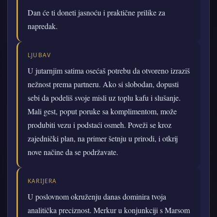
Dan će ti doneti jasnoću i praktične prilike za
napredak.
LJUBAV
U jutarnjim satima osećaš potrebu da otvoreno izraziš
nežnost prema partneru. Ako si slobodan, dopusti
sebi da podeliš svoje misli uz toplu kafu i slušanje.
Mali gest, poput poruke sa komplimentom, može
produbiti vezu i podstaći osmeh. Poveži se kroz
zajednički plan, na primer šetnju u prirodi, i otkrij
nove načine da se podržavate.
KARIJERA
U poslovnom okruženju danas dominira tvoja
analitička preciznost. Merkur u konjunkciji s Marsom