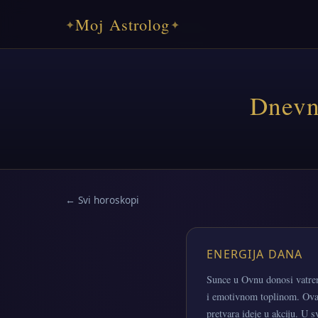
Moj Astrolog
✦
✦
Dnevn
← Svi horoskopi
ENERGIJA DANA
Sunce u Ovnu donosi vatren
i emotivnom toplinom. Ovaj
pretvara ideje u akciju. U 