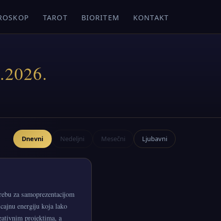
ROSKOP
TAROT
BIORITEM
KONTAKT
.2026.
Dnevni
Nedeljni
Mesečni
Ljubavni
trebu za samoprezentacijom
cajnu energiju koja lako
reativnim projektima, a