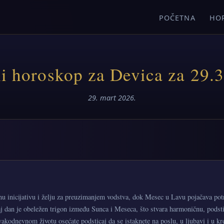
POČETNA
HO
i horoskop za Devica za 29.3
29. mart 2026.
u inicijativu i želju za preuzimanjem vodstva, dok Mesec u Lavu pojačava po
 dan je obeležen trigon između Sunca i Meseca, što stvara harmoničnu, podsti
svakodnevnom životu osećate podsticaj da se istaknete na poslu, u ljubavi i u k