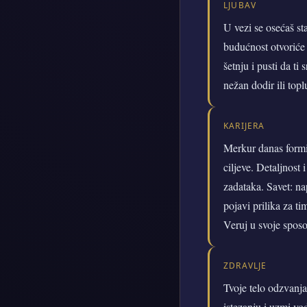
LJUBAV
U vezi se osećaš st
budućnost otvoriće 
šetnju i pusti da t
nežan dodir ili topl
KARIJERA
Merkur danas formir
ciljeve. Detaljnost
zadataka. Savet: na
pojavi prilika za ti
Veruj u svoje sposo
ZDRAVLJE
Tvoje telo odzvanja
istezanju i uzmi vo