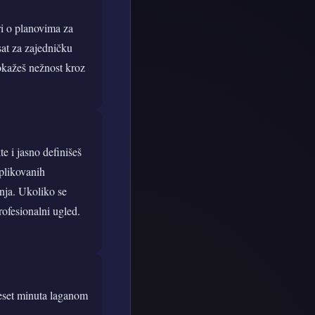
ri o planovima za
sat za zajedničku
pokažeš nežnost kroz
e i jasno definišeš
mplikovanih
anja. Ukoliko se
profesionalni ugled.
deset minuta laganom