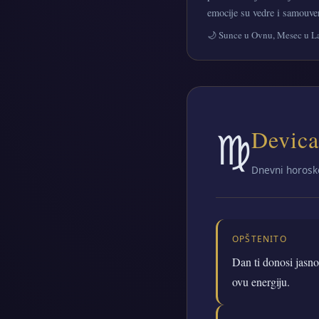
emocije su vedre i samouve
🌙 Sunce u Ovnu, Mesec u L
♍
Devica
Dnevni horosk
OPŠTENITO
Dan ti donosi jasno
ovu energiju.