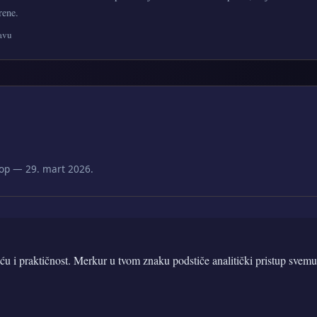
rene.
avu
op — 29. mart 2026.
ću i praktičnost. Merkur u tvom znaku podstiče analitički pristup svemu š