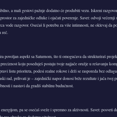
abilno, a mali gestovi pažnje dodatno će produbiti vezu. Iskreni razgovo
prostor za zajedničke odluke i ojačati poverenje. Savet: odvoji večernji 
i srca vode razgovor. Osećaš li potrebu za više intimnosti, ne oklevaj da 
u reč.
a povoljan aspekt sa Saturnom, što ti omogućava da strukturiraš projekt
 i preciznost koju poseduješ postaju tvoje najjače oružje u rešavanju ko
pravi listu prioriteta, podesi realne rokove i drži se rasporeda bez odlag
mski rad, prihvati je – zajednički napor donosi brže rezultate i jača tvoj 
bnosti i nastavi da gradiš stabilnu budućnost.
 energijom, pa se osećaš sveže i spremno za aktivnosti. Savet: posveti 
du pre obroka za dodatnu vitalnost.