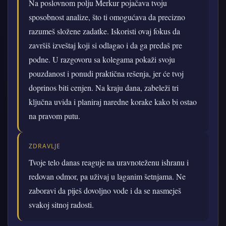
Na poslovnom polju Merkur pojačava tvoju
sposobnost analize, što ti omogućava da precizno
razumeš složene zadatke. Iskoristi ovaj fokus da
završiš izveštaj koji si odlagao i da ga predaš pre
podne. U razgovoru sa kolegama pokaži svoju
pouzdanost i ponudi praktična rešenja, jer će tvoj
doprinos biti cenjen. Na kraju dana, zabeleži tri
ključna uvida i planiraj naredne korake kako bi ostao
na pravom putu.
ZDRAVLJE
Tvoje telo danas reaguje na uravnoteženu ishranu i
redovan odmor, pa uživaj u laganim šetnjama. Ne
zaboravi da piješ dovoljno vode i da se nasmeješ
svakoj sitnoj radosti.