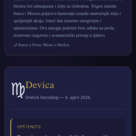
Strelcu širi entuzijazam i želju za slobodom. Trigon između
Sunca i Meseca pojačava harmoniju između unutrašnjih želja i
spoljašnjih akcija, čineći dan izuzetno energičnim i
optimističnim. Ova energija podstiče brze odluke na poslu,
strastvene razgovore i avanturistički pristup u ljubavi.
🌙 Sunce u Ovnu, Mesec u Strelcu
♍
Devica
Dnevni horoskop — 6. april 2026.
OPŠTENITO