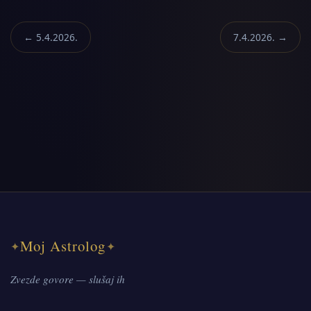
← 5.4.2026.
7.4.2026. →
Moj Astrolog
✦
✦
Zvezde govore — slušaj ih