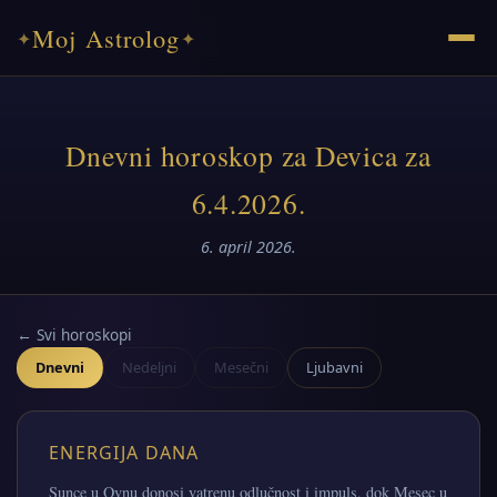
Moj Astrolog
✦
✦
Dnevni horoskop za Devica za
6.4.2026.
6. april 2026.
← Svi horoskopi
Dnevni
Nedeljni
Mesečni
Ljubavni
ENERGIJA DANA
Sunce u Ovnu donosi vatrenu odlučnost i impuls, dok Mesec u