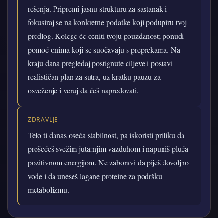
rešenja. Pripremi jasnu strukturu za sastanak i
fokusiraj se na konkretne podatke koji podupiru tvoj
predlog. Kolege će ceniti tvoju pouzdanost; ponudi
pomoć onima koji se suočavaju s preprekama. Na
kraju dana pregledaj postignute ciljeve i postavi
realističan plan za sutra, uz kratku pauzu za
osveženje i veruj da ćeš napredovati.
ZDRAVLJE
Telo ti danas oseća stabilnost, pa iskoristi priliku da
prošećeš svežim jutarnjim vazduhom i napuniš pluća
pozitivnom energijom. Ne zaboravi da piješ dovoljno
vode i da uneseš lagane proteine za podršku
metabolizmu.