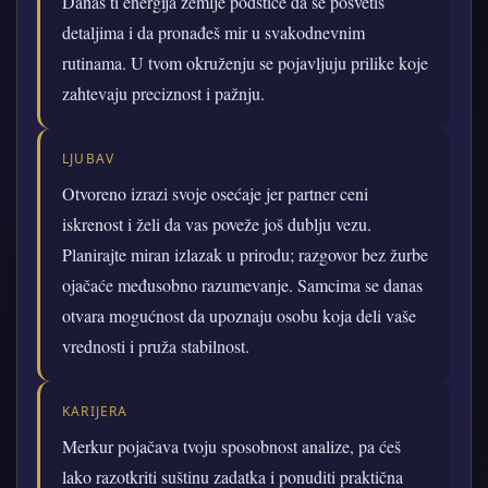
Danas ti energija zemlje podstiče da se posvetiš
detaljima i da pronađeš mir u svakodnevnim
rutinama. U tvom okruženju se pojavljuju prilike koje
zahtevaju preciznost i pažnju.
LJUBAV
Otvoreno izrazi svoje osećaje jer partner ceni
iskrenost i želi da vas poveže još dublju vezu.
Planirajte miran izlazak u prirodu; razgovor bez žurbe
ojačaće međusobno razumevanje. Samcima se danas
otvara mogućnost da upoznaju osobu koja deli vaše
vrednosti i pruža stabilnost.
KARIJERA
Merkur pojačava tvoju sposobnost analize, pa ćeš
lako razotkriti suštinu zadatka i ponuditi praktična