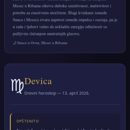
Mesec u Ribama otkriva duboku senzitivnost, maštovitost i
potrebu za emotivnim utočištem. Blagi kvinkunx između
Sunca i Meseca stvara napetost između impulsa i osećaja, pa je
u radu i ljubavi važno da uskladite energiju odlučnosti sa
pažljivim slušanjem unutrašnjih glasova.
🌙 Sunce u Ovnu, Mesec u Ribama
♍
Devica
Dnevni horoskop — 13. april 2026.
OPŠTENITO