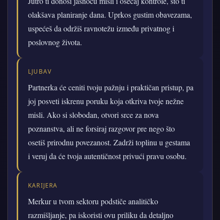
Jutro ti donosi jasnoću misli i osećaj kontrole, što ti
olakšava planiranje dana. Uprkos gustim obavezama,
uspećeš da održiš ravnotežu između privatnog i
poslovnog života.
LJUBAV
Partnerka će ceniti tvoju pažnju i praktičan pristup, pa
joj posveti iskrenu poruku koja otkriva tvoje nežne
misli. Ako si slobodan, otvori srce za nova
poznanstva, ali ne forsiraj razgovor pre nego što
osetiš prirodnu povezanost. Zadrži toplinu u gestama
i veruj da će tvoja autentičnost privući pravu osobu.
KARIJERA
Merkur u tvom sektoru podstiče analitičko
razmišljanje, pa iskoristi ovu priliku da detaljno