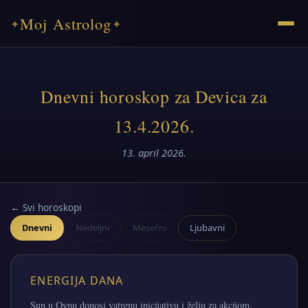
Moj Astrolog
✦
✦
Dnevni horoskop za Devica za
13.4.2026.
13. april 2026.
← Svi horoskopi
Dnevni
Nedeljni
Mesečni
Ljubavni
ENERGIJA DANA
Sun u Ovnu donosi vatrenu inicijativu i želju za akcijom.