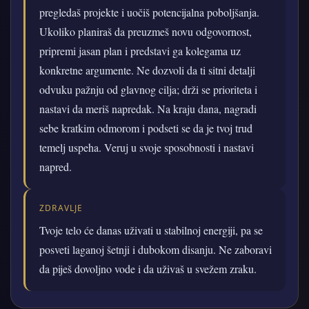
pregledaš projekte i uočiš potencijalna poboljšanja.
Ukoliko planiraš da preuzmeš novu odgovornost,
pripremi jasan plan i predstavi ga kolegama uz
konkretne argumente. Ne dozvoli da ti sitni detalji
odvuku pažnju od glavnog cilja; drži se prioriteta i
nastavi da meriš napredak. Na kraju dana, nagradi
sebe kratkim odmorom i podseti se da je tvoj trud
temelj uspeha. Veruj u svoje sposobnosti i nastavi
napred.
ZDRAVLJE
Tvoje telo će danas uživati u stabilnoj energiji, pa se
posveti laganoj šetnji i dubokom disanju. Ne zaboravi
da piješ dovoljno vode i da uživaš u svežem zraku.