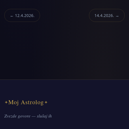
← 12.4.2026.
14.4.2026. →
Moj Astrolog
✦
✦
Zvezde govore — slušaj ih