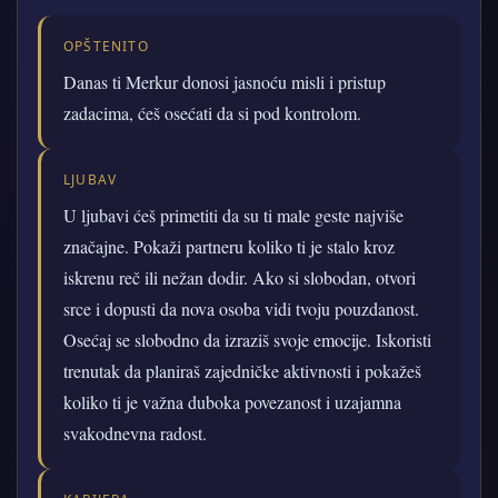
OPŠTENITO
Danas ti Merkur donosi jasnoću misli i pristup
zadacima, ćeš osećati da si pod kontrolom.
LJUBAV
U ljubavi ćeš primetiti da su ti male geste najviše
značajne. Pokaži partneru koliko ti je stalo kroz
iskrenu reč ili nežan dodir. Ako si slobodan, otvori
srce i dopusti da nova osoba vidi tvoju pouzdanost.
Osećaj se slobodno da izraziš svoje emocije. Iskoristi
trenutak da planiraš zajedničke aktivnosti i pokažeš
koliko ti je važna duboka povezanost i uzajamna
svakodnevna radost.