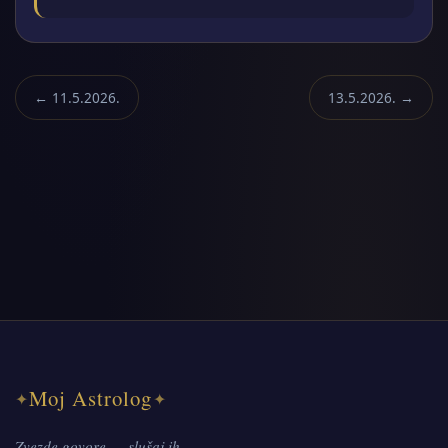
← 11.5.2026.
13.5.2026. →
Moj Astrolog
✦
✦
Zvezde govore — slušaj ih