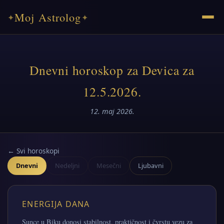
Moj Astrolog
✦
✦
Dnevni horoskop za Devica za
12.5.2026.
12. maj 2026.
← Svi horoskopi
Dnevni
Nedeljni
Mesečni
Ljubavni
ENERGIJA DANA
Sunce u Biku donosi stabilnost, praktičnost i čvrstu vezu za