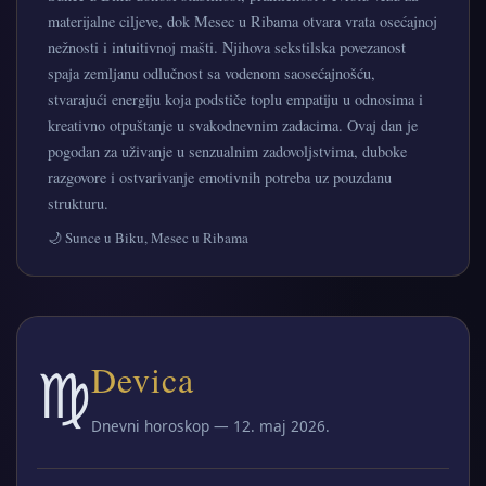
materijalne ciljeve, dok Mesec u Ribama otvara vrata osećajnoj
nežnosti i intuitivnoj mašti. Njihova sekstilska povezanost
spaja zemljanu odlučnost sa vodenom saosećajnošću,
stvarajući energiju koja podstiče toplu empatiju u odnosima i
kreativno otpuštanje u svakodnevnim zadacima. Ovaj dan je
pogodan za uživanje u senzualnim zadovoljstvima, duboke
razgovore i ostvarivanje emotivnih potreba uz pouzdanu
strukturu.
🌙 Sunce u Biku, Mesec u Ribama
♍
Devica
Dnevni horoskop — 12. maj 2026.