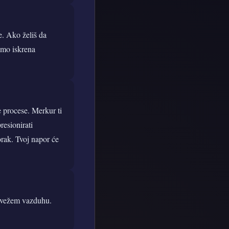
ce. Ako želiš da
amo iskrena
e procese. Merkur ti
resionirati
orak. Tvoj napor će
 svežem vazduhu.