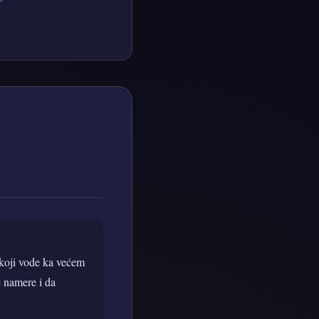
e koji vode ka većem
e namere i da