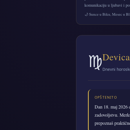
komunikaciju u ljubavi i p
🌙 Sunce u Biku, Mesec u B
♍
Devica
Dnevni horosk
OPŠTENITO
Dan 18. maj 2026 do
zadovoljstvu. Merku
prepoznaš praktičn