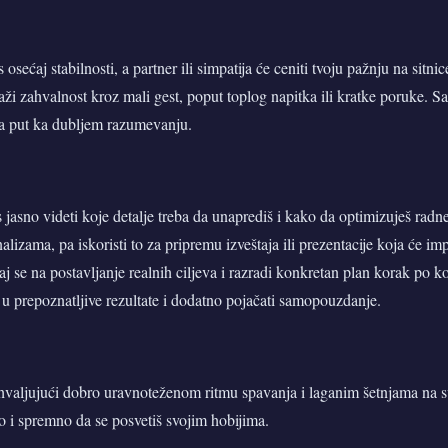
s osećaj stabilnosti, a partner ili simpatija će ceniti tvoju pažnju na sitni
ži zahvalnost kroz mali gest, poput toplog napitka ili kratke poruke. S
a put ka dubljem razumevanju.
s jasno videti koje detalje treba da unaprediš i kako da optimizuješ radn
alizama, pa iskoristi to za pripremu izveštaja ili prezentacije koja će imp
j se na postavljanje realnih ciljeva i razradi konkretan plan korak po k
i u prepoznatljive rezultate i dodatno pojačati samopouzdanje.
zahvaljujući dobro uravnoteženom ritmu spavanja i laganim šetnjama na
 i spremno da se posvetiš svojim hobijima.