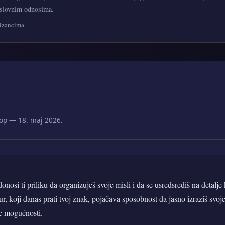
oslovnim odnosima.
lizancima
op — 18. maj 2026.
nosi ti priliku da organizuješ svoje misli i da se usredsrediš na detalj
r, koji danas prati tvoj znak, pojačava sposobnost da jasno izraziš svoj
e mogućnosti.