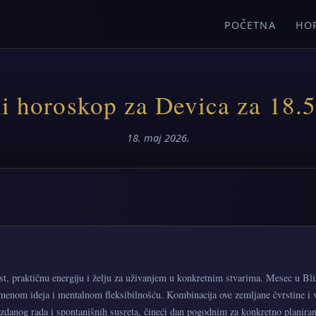
POČETNA
HO
i horoskop za Devica za 18.5
18. maj 2026.
st, praktičnu energiju i želju za uživanjem u konkretnim stvarima. Mesec u Bl
menom ideja i mentalnom fleksibilnošću. Kombinacija ove zemljane čvrstine i
zdanog rada i spontanišnih susreta, čineći dan pogodnim za konkretno planiran