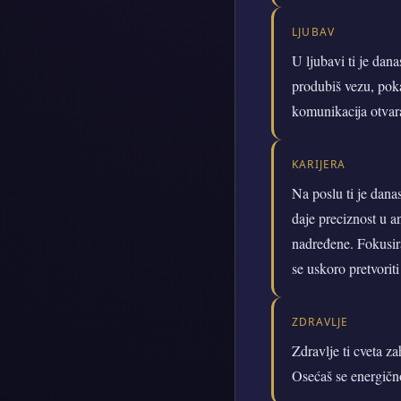
LJUBAV
U ljubavi ti je dana
produbiš vezu, poka
komunikacija otvar
KARIJERA
Na poslu ti je dana
daje preciznost u an
nadređene. Fokusira
se uskoro pretvorit
ZDRAVLJE
Zdravlje ti cveta 
Osećaš se energično