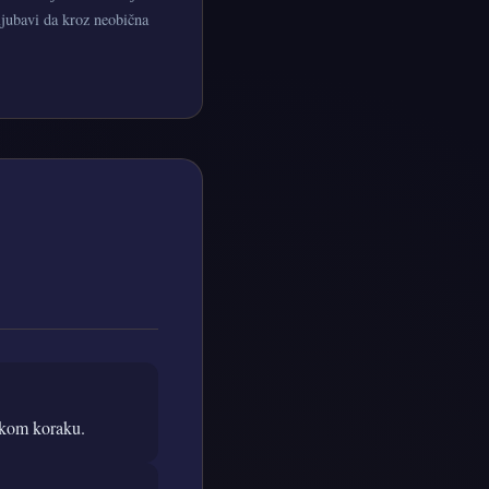
 ljubavi da kroz neobična
vakom koraku.