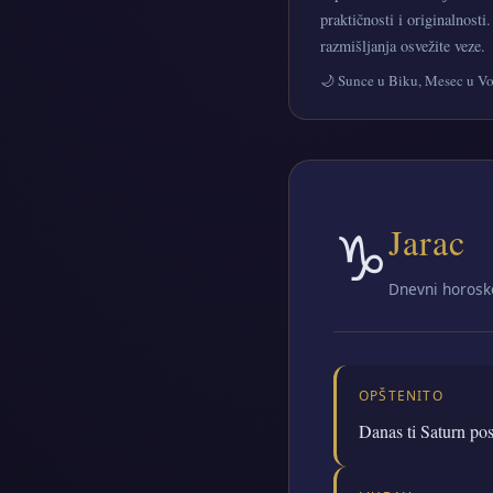
praktičnosti i originalnosti
razmišljanja osvežite veze.
🌙 Sunce u Biku, Mesec u Vo
♑
Jarac
Dnevni horosk
OPŠTENITO
Danas ti Saturn pos