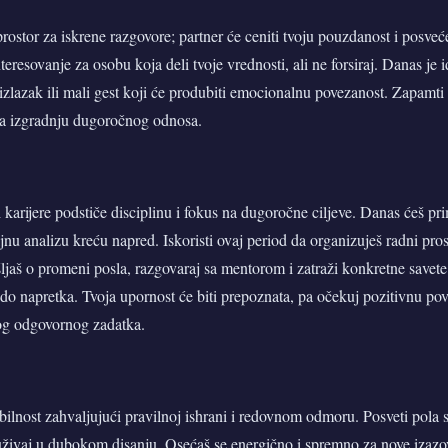
 prostor za iskrene razgovore; partner će ceniti tvoju pouzdanost i posve
teresovanje za osobu koja deli tvoje vrednosti, ali ne forsiraj. Danas je 
 izlazak ili mali gest koji će produbiti emocionalnu povezanost. Zapamti 
 za izgradnju dugoročnog odnosa.
 karijere podstiče disciplinu i fokus na dugoročne ciljeve. Danas ćeš prim
jnu analizu kreću napred. Iskoristi ovaj period da organizuješ radni pros
jaš o promeni posla, razgovaraj sa mentorom i zatraži konkretne savete
t do napretka. Tvoja upornost će biti prepoznata, pa očekuj pozitivnu pov
g odgovornog zadatka.
abilnost zahvaljujući pravilnoj ishrani i redovnom odmoru. Posveti pola s
živaj u dubokom disanju. Osećaš se energično i spremno za nove izazo