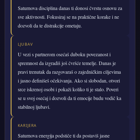
Saturnova disciplina danas ti donosi čvrstu osnovu za
sve aktivnosti. Fokusiraj se na praktične korake i ne
dozvoli da te distrakcije ometaju.
LJUBAV
U vezi s partnerom osećaš duboku povezanost i
spremnost da izgradiš još čvršće temelje. Danas je
pravi trenutak da razgovaraš o zajedničkim ciljevima
i jasno definišeš očekivanja. Ako si slobodan, otvori
srce iskrenoj osobi i pokaži koliko ti je stalo. Poveri
se u svoj osećaj i dozvoli da ti emocije budu vodič ka
stabilnoj ljubavi.
KARIJERA
Saturnova energija podstiče ti da postaviš jasne