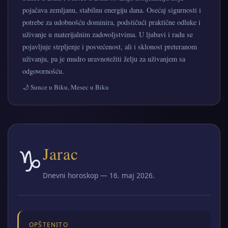
pojačava zemljanu, stabilnu energiju dana. Osećaj sigurnosti i
potrebe za udobnošću dominira, podstičući praktične odluke i
uživanje u materijalnim zadovoljstvima. U ljubavi i radu se
pojavljuje strpljenje i posvećenost, ali i sklonost preteranom
uživanju, pa je mudro uravnotežiti želju za uživanjem sa
odgovornošću.
🌙 Sunce u Biku, Mesec u Biku
♑
Jarac
Dnevni horoskop — 16. maj 2026.
OPŠTENITO