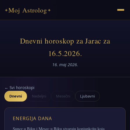
Moj Astrolog
✦
✦
Dnevni horoskop za Jarac za
16.5.2026.
16. maj 2026.
← Svi horoskopi
Dnevni
Nedeljni
Mesečni
Ljubavni
ENERGIJA DANA
Sunce u Biku i Mesec u Biku stvaraju konjunkciju koja