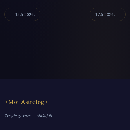
← 15.5.2026.
17.5.2026. →
Moj Astrolog
✦
✦
Zvezde govore — slušaj ih