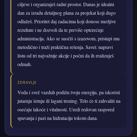
ciljeve i organizuješ radni prostor. Danas je idealni
dan za izradu detaljnog plana za projekat koji dugo
odlažeš. Prioritet daj zadacima koji donose merljive
rezultate i ne dozvoli da te previše opterećuje
administracija. Ako se suočiš s izazovom, pristupi mu
metodično i traži praktična rešenja. Savet: napravi
listu od tri najvažnije akcije i počni da ih realizuješ
odmah.
ZDRAVLJE
Voda i svež vazduh podižu tvoju energiju, pa iskoristi
jutarnju šetnju ili lagani trening. Telo će ti zahvaliti na
osećaju lakoće i vitalnosti. Uredi redovan raspored
spavanja i pazi na hidrataciju tokom dana.