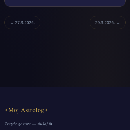
← 27.3.2026.
29.3.2026. →
Moj Astrolog
✦
✦
Zvezde govore — slušaj ih