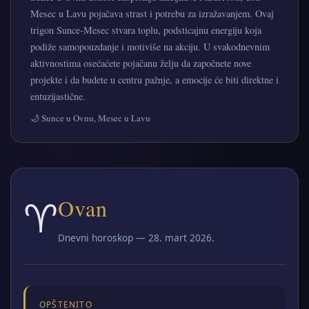
Mesec u Lavu pojačava strast i potrebu za izražavanjem. Ovaj
trigon Sunce‑Mesec stvara toplu, podsticajnu energiju koja
podiže samopouzdanje i motiviše na akciju. U svakodnevnim
aktivnostima osećaćete pojačanu želju da započnete nove
projekte i da budete u centru pažnje, a emocije će biti direktne i
entuzijastične.
🌙 Sunce u Ovnu, Mesec u Lavu
♈
Ovan
Dnevni horoskop — 28. mart 2026.
OPŠTENITO