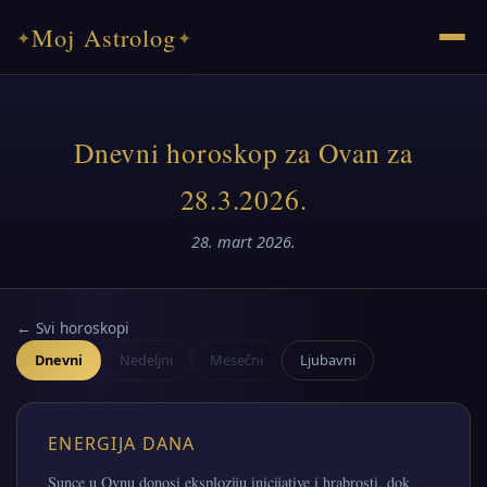
Moj Astrolog
✦
✦
Dnevni horoskop za Ovan za
28.3.2026.
28. mart 2026.
← Svi horoskopi
Dnevni
Nedeljni
Mesečni
Ljubavni
ENERGIJA DANA
Sunce u Ovnu donosi eksploziju inicijative i hrabrosti, dok