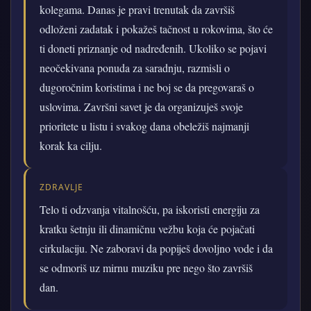
kolegama. Danas je pravi trenutak da završiš
odloženi zadatak i pokažeš tačnost u rokovima, što će
ti doneti priznanje od nadređenih. Ukoliko se pojavi
neočekivana ponuda za saradnju, razmisli o
dugoročnim koristima i ne boj se da pregovaraš o
uslovima. Završni savet je da organizuješ svoje
prioritete u listu i svakog dana obeležiš najmanji
korak ka cilju.
ZDRAVLJE
Telo ti odzvanja vitalnošću, pa iskoristi energiju za
kratku šetnju ili dinamičnu vežbu koja će pojačati
cirkulaciju. Ne zaboravi da popiješ dovoljno vode i da
se odmoriš uz mirnu muziku pre nego što završiš
dan.