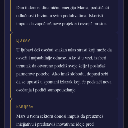
Dan ti donosi dinamičnu energiju Marsa, podstičući
odlučnost i brzinu u svim poduhvatima. Iskoristi
impuls da započneš nove projekte i osvojiš prostor.
LJUBAV
U ljubavi ćeš osećati snažan talas strasti koji može da
osveži i najstabilnije odnose. Ako si u vezi, izaberi
trenutak da otvoreno podeliš svoje želje i poslušaš
partnerove potrebe. Ako imaš slobodu, dopusti sebi
da se upustiš u spontani izlazak koji će podstaći nova
osećanja i podići samopouzdanje.
KARIJERA
Mars u tvom sektoru donosi impuls da preuzmeš
inicijativu i predstaviš inovativne ideje pred