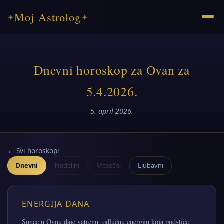
Moj Astrolog
✦
✦
Dnevni horoskop za Ovan za
5.4.2026.
5. april 2026.
← Svi horoskopi
Dnevni
Nedeljni
Mesečni
Ljubavni
ENERGIJA DANA
Sunce u Ovnu daje vatrenu, odlučnu energiju koja podstiče