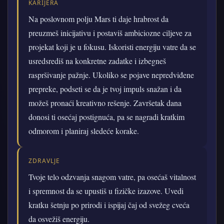
KARIJERA
Na poslovnom polju Mars ti daje hrabrost da
preuzmeš inicijativu i postaviš ambiciozne ciljeve za
projekat koji je u fokusu. Iskoristi energiju vatre da se
usredsrediš na konkretne zadatke i izbegneš
raspršivanje pažnje. Ukoliko se pojave nepredviđene
prepreke, podseti se da je tvoj impuls snažan i da
možeš pronaći kreativno rešenje. Završetak dana
donosi ti osećaj postignuća, pa se nagradi kratkim
odmorom i planiraj sledeće korake.
ZDRAVLJE
Tvoje telo odzvanja snagom vatre, pa osećaš vitalnost
i spremnost da se upustiš u fizičke izazove. Uvedi
kratku šetnju po prirodi i ispijaj čaj od svežeg cveća
da osvežiš energiju.