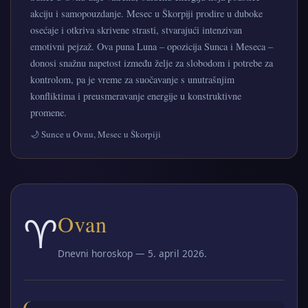
akciju i samopouzdanje. Mesec u Škorpiji prodire u duboke
osećaje i otkriva skrivene strasti, stvarajući intenzivan
emotivni pejzaž. Ova puna Luna – opozicija Sunca i Meseca –
donosi snažnu napetost između želje za slobodom i potrebe za
kontrolom, pa je vreme za suočavanje s unutrašnjim
konfliktima i preusmeravanje energije u konstruktivne
promene.
🌙 Sunce u Ovnu, Mesec u Škorpiji
♈
Ovan
Dnevni horoskop — 5. april 2026.