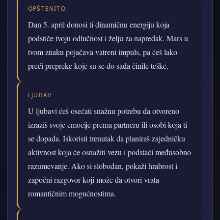
OPŠTENITO
Dan 5. april donosi ti dinamičnu energiju koja
podstiče tvoju odlučnost i želju za napredak. Mars u
tvom znaku pojačava vatreni impuls, pa ćeš lako
preći prepreke koje su se do sada činile teške.
LJUBAV
U ljubavi ćeš osećati snažnu potrebu da otvoreno
izraziš svoje emocije prema partneru ili osobi koja ti
se dopada. Iskoristi trenutak da planiraš zajedničku
aktivnost koja će osnažiti vezu i podstaći međusobno
razumevanje. Ako si slobodan, pokaži hrabrost i
započni razgovor koji može da otvori vrata
romantičnim mogućnostima.