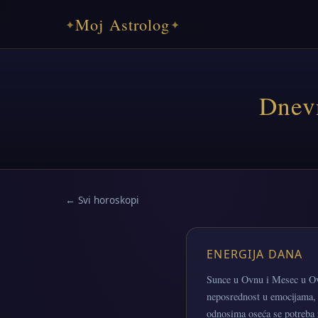
Moj Astrolog
✦
✦
Dnevn
← Svi horoskopi
ENERGIJA DANA
Sunce u Ovnu i Mesec u Ovnu
neposrednost u emocijama, 
odnosima oseća se potreba z