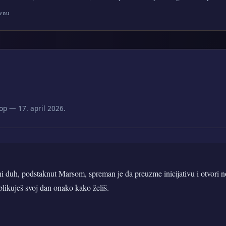
Ovnu
op — 17. april 2026.
i duh, podstaknut Marsom, spreman je da preuzme inicijativu i otvori no
likuješ svoj dan onako kako želiš.