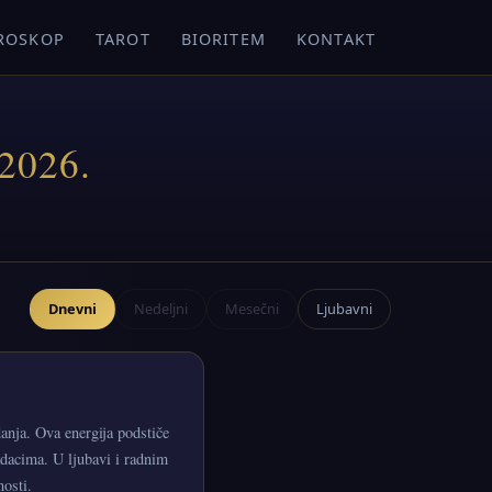
ROSKOP
TAROT
BIORITEM
KONTAKT
.2026.
Dnevni
Nedeljni
Mesečni
Ljubavni
anja. Ova energija podstiče
dacima. U ljubavi i radnim
nosti.