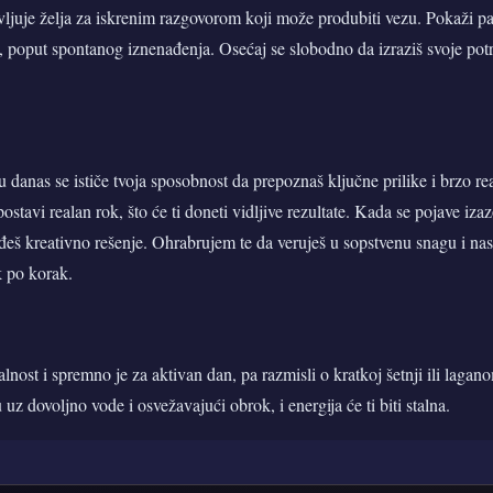
avljuje želja za iskrenim razgovorom koji može produbiti vezu. Pokaži par
t, poput spontanog iznenađenja. Osećaj se slobodno da izraziš svoje potr
danas se ističe tvoja sposobnost da prepoznaš ključne prilike i brzo re
 postavi realan rok, što će ti doneti vidljive rezultate. Kada se pojave izaz
eš kreativno rešenje. Ohrabrujem te da veruješ u sopstvenu snagu i nas
k po korak.
alnost i spremno je za aktivan dan, pa razmisli o kratkoj šetnji ili lagan
uz dovoljno vode i osvežavajući obrok, i energija će ti biti stalna.