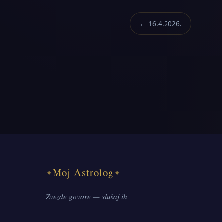
← 16.4.2026.
Moj Astrolog
✦
✦
Zvezde govore — slušaj ih