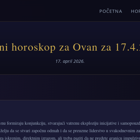
POČETNA
HO
i horoskop za Ovan za 17.4
17. april 2026.
 formiraju konjunkciju, stvarajući vatrenu eksploziju inicijative i samopouzd
želju da se stvari započnu odmah i da se preuzme liderstvo u svakodnevnim za
a iskrenim, direktnim izrazom, ali treba paziti da ne pređete granicu impulziv