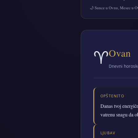
🌙 Sunce u Ovnu, Mesec u 
♈
Ovan
Dnevni horosk
OPŠTENITO
Danas tvoj energičn
vatrenu snagu da ob
LJUBAV