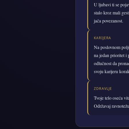
U ljubavi ti se poj
stalo kroz mali ges
jača povezanost.
KARIJERA
Na poslovnom polju 
na jedan prioritet i
odlučnost da pronađ
svoju karijeru kora
ZDRAVLJE
Tvoje telo oseća vit
Održavaj ravnotežu 