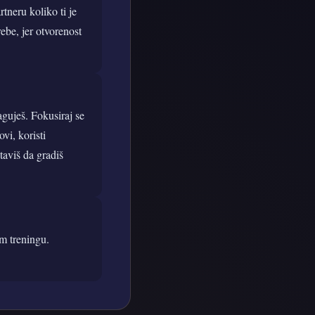
tneru koliko ti je
ebe, jer otvorenost
aguješ. Fokusiraj se
ovi, koristi
taviš da gradiš
om treningu.