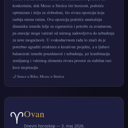
konkretnim, dok Mesec u Strelcu širi horizont, podstiče
optimizam i želju za slobodom, što stvara opoziciju koja
razbija mirnu rutinu. Ova opozicija podstiče unutrašnju
dinamiku između želje za sigurnošću i potrebe za avanturom,
pa emocije mogu varirati od mirnog zadovoljstva do uzbuđenja
za nove mogućnosti. U svakodnevnom radu to znači da je
potrebno ugraditi strukturu u kreativne projekte, a u ljubavi
balansirati između pouzdanosti i uzbuđenja, jer kombinacija
zemljanog i vatrenog elementa otvara prostor za stabilan rast
kroz inspiraciju.
🌙 Sunce u Biku, Mesec u Strelcu
♈
Ovan
Dnevni horoskop — 3. maj 2026.