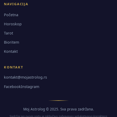
NAVIGACIJA
Početna
Horoskop
Tarot
Bioritem
Kontakt
KONTAKT
kontakt@mojastrolog.rs
Facebook
Instagram
Moj Astrolog © 2025. Sva prava zadržana.
Sadržaj na ovom sajtu je isključivo zabavnog i edukativnog karaktera.