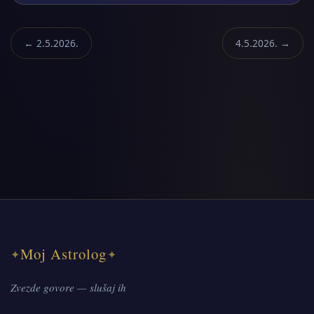
← 2.5.2026.
4.5.2026. →
Moj Astrolog
✦
✦
Zvezde govore — slušaj ih