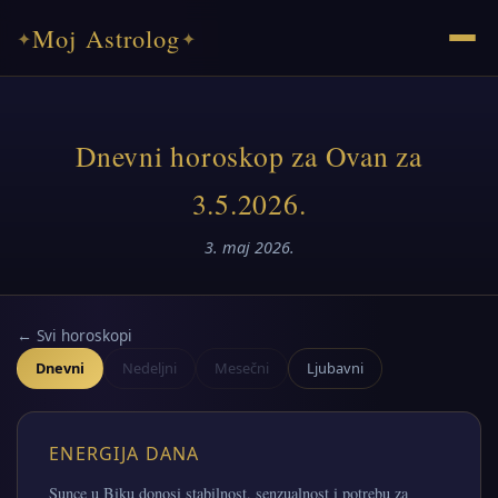
Moj Astrolog
✦
✦
Dnevni horoskop za Ovan za
3.5.2026.
3. maj 2026.
← Svi horoskopi
Dnevni
Nedeljni
Mesečni
Ljubavni
ENERGIJA DANA
Sunce u Biku donosi stabilnost, senzualnost i potrebu za