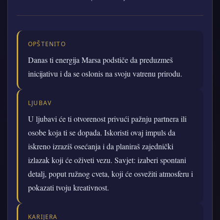
OPŠTENITO
Danas ti energija Marsa podstiče da preduzmeš
inicijativu i da se oslonis na svoju vatrenu prirodu.
LJUBAV
U ljubavi će ti otvorenost privući pažnju partnera ili
osobe koja ti se dopada. Iskoristi ovaj impuls da
iskreno izraziš osećanja i da planiraš zajednički
izlazak koji će oživeti vezu. Savjet: izaberi spontani
detalj, poput ružnog cveta, koji će osvežiti atmosferu i
pokazati tvoju kreativnost.
KARIJERA