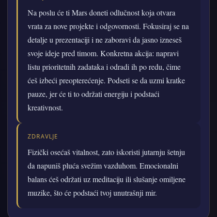
Na poslu će ti Mars doneti odlučnost koja otvara
vrata za nove projekte i odgovornosti. Fokusiraj se na
detalje u prezentaciji i ne zaboravi da jasno izneseš
svoje ideje pred timom. Konkretna akcija: napravi
listu prioritetnih zadataka i odradi ih po redu, čime
ćeš izbeći preopterećenje. Podseti se da uzmi kratke
pauze, jer će ti to održati energiju i podstaći
kreativnost.
ZDRAVLJE
Fizički osećaš vitalnost, zato iskoristi jutarnju šetnju
da napuniš pluća svežim vazduhom. Emocionalni
balans ćeš održati uz meditaciju ili slušanje omiljene
muzike, što će podstaći tvoj unutrašnji mir.