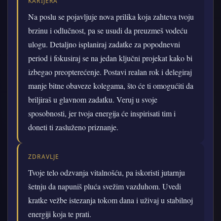
KARIJERA
Na poslu se pojavljuje nova prilika koja zahteva tvoju
brzinu i odlučnost, pa se usudi da preuzmeš vodeću
ulogu. Detaljno isplaniraj zadatke za popodnevni
period i fokusiraj se na jedan ključni projekat kako bi
izbegao preopterećenje. Postavi realan rok i delegiraj
manje bitne obaveze kolegama, što će ti omogućiti da
briljiraš u glavnom zadatku. Veruj u svoje
sposobnosti, jer tvoja energija će inspirisati tim i
doneti ti zasluženo priznanje.
ZDRAVLJE
Tvoje telo odzvanja vitalnošću, pa iskoristi jutarnju
šetnju da napuniš pluća svežim vazduhom. Uvedi
kratke vežbe istezanja tokom dana i uživaj u stabilnoj
energiji koja te prati.