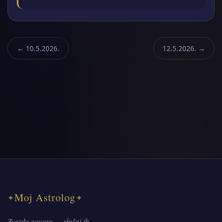
← 10.5.2026.
12.5.2026. →
Moj Astrolog
✦
✦
Zvezde govore — slušaj ih