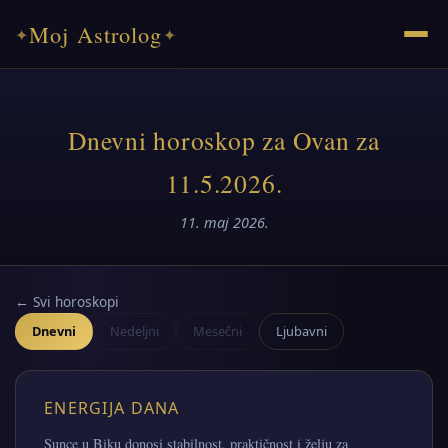
Moj Astrolog
✦
✦
Dnevni horoskop za Ovan za
11.5.2026.
11. maj 2026.
← Svi horoskopi
Dnevni
Nedeljni
Mesečni
Ljubavni
ENERGIJA DANA
Sunce u Biku donosi stabilnost, praktičnost i želju za