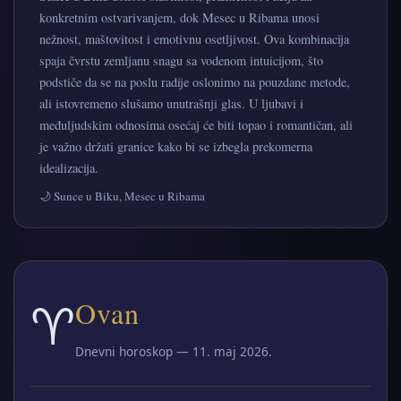
konkretnim ostvarivanjem, dok Mesec u Ribama unosi
nežnost, maštovitost i emotivnu osetljivost. Ova kombinacija
spaja čvrstu zemljanu snagu sa vodenom intuicijom, što
podstiče da se na poslu radije oslonimo na pouzdane metode,
ali istovremeno slušamo unutrašnji glas. U ljubavi i
međuljudskim odnosima osećaj će biti topao i romantičan, ali
je važno držati granice kako bi se izbegla prekomerna
idealizacija.
🌙 Sunce u Biku, Mesec u Ribama
♈
Ovan
Dnevni horoskop — 11. maj 2026.