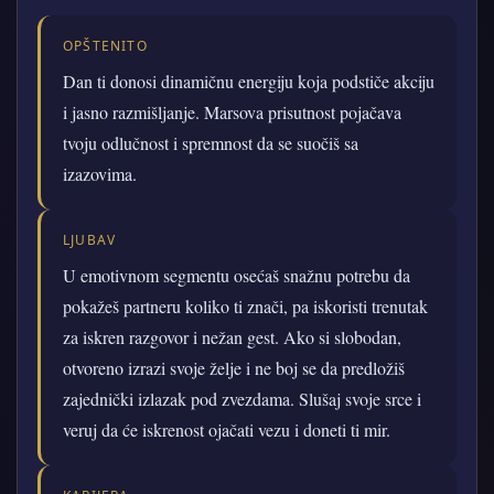
OPŠTENITO
Dan ti donosi dinamičnu energiju koja podstiče akciju
i jasno razmišljanje. Marsova prisutnost pojačava
tvoju odlučnost i spremnost da se suočiš sa
izazovima.
LJUBAV
U emotivnom segmentu osećaš snažnu potrebu da
pokažeš partneru koliko ti znači, pa iskoristi trenutak
za iskren razgovor i nežan gest. Ako si slobodan,
otvoreno izrazi svoje želje i ne boj se da predložiš
zajednički izlazak pod zvezdama. Slušaj svoje srce i
veruj da će iskrenost ojačati vezu i doneti ti mir.