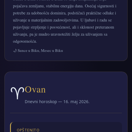
pojačava zemljanu, stabilnu energiju dana. Osećaj sigurnosti i
potrebe za udobnošću dominira, podstičući praktične odluke i
uživanje u materijalnim zadovoljstvima. U ljubavi i radu se
pojavljuje strpljenje i posvećenost, ali i sklonost preteranom
uživanju, pa je mudro uravnotežiti želju za uživanjem sa
odgovornošću.
🌙 Sunce u Biku, Mesec u Biku
♈
Ovan
Dnevni horoskop — 16. maj 2026.
OPŠTENITO