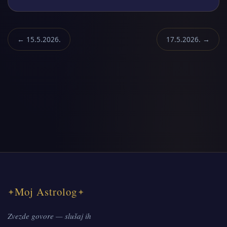
← 15.5.2026.
17.5.2026. →
Moj Astrolog
✦
✦
Zvezde govore — slušaj ih