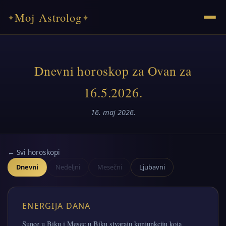
Moj Astrolog
✦
✦
Dnevni horoskop za Ovan za
16.5.2026.
16. maj 2026.
← Svi horoskopi
Dnevni
Nedeljni
Mesečni
Ljubavni
ENERGIJA DANA
Sunce u Biku i Mesec u Biku stvaraju konjunkciju koja