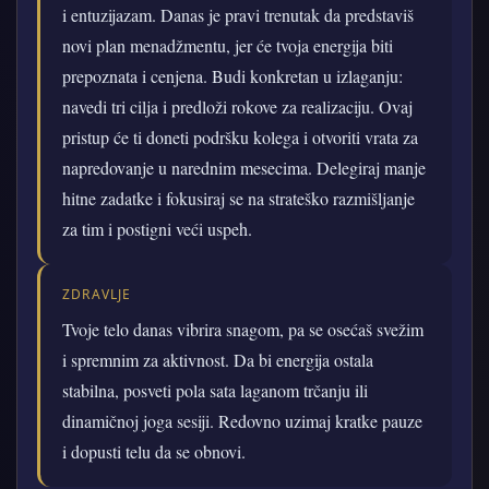
i entuzijazam. Danas je pravi trenutak da predstaviš
novi plan menadžmentu, jer će tvoja energija biti
prepoznata i cenjena. Budi konkretan u izlaganju:
navedi tri cilja i predloži rokove za realizaciju. Ovaj
pristup će ti doneti podršku kolega i otvoriti vrata za
napredovanje u narednim mesecima. Delegiraj manje
hitne zadatke i fokusiraj se na strateško razmišljanje
za tim i postigni veći uspeh.
ZDRAVLJE
Tvoje telo danas vibrira snagom, pa se osećaš svežim
i spremnim za aktivnost. Da bi energija ostala
stabilna, posveti pola sata laganom trčanju ili
dinamičnoj joga sesiji. Redovno uzimaj kratke pauze
i dopusti telu da se obnovi.