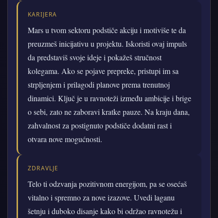
KARIJERA
Mars u tvom sektoru podstiče akciju i motiviše te da
preuzmeš inicijativu u projektu. Iskoristi ovaj impuls
da predstaviš svoje ideje i pokažeš stručnost
kolegama. Ako se pojave prepreke, pristupi im sa
strpljenjem i prilagodi planove prema trenutnoj
dinamici. Ključ je u ravnoteži između ambicije i brige
o sebi, zato ne zaboravi kratke pauze. Na kraju dana,
zahvalnost za postignuto podstiče dodatni rast i
otvara nove mogućnosti.
ZDRAVLJE
Telo ti odzvanja pozitivnom energijom, pa se osećaš
vitalno i spremno za nove izazove. Uvedi laganu
šetnju i duboko disanje kako bi održao ravnotežu i