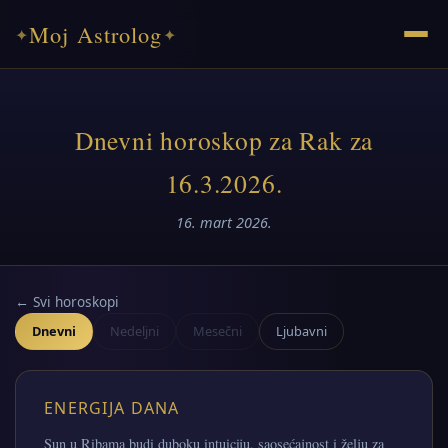
Moj Astrolog
✦
✦
Dnevni horoskop za Rak za
16.3.2026.
16. mart 2026.
← Svi horoskopi
Dnevni
Nedeljni
Mesečni
Ljubavni
ENERGIJA DANA
Sun u Ribama budi duboku intuiciju, saosećajnost i želju za