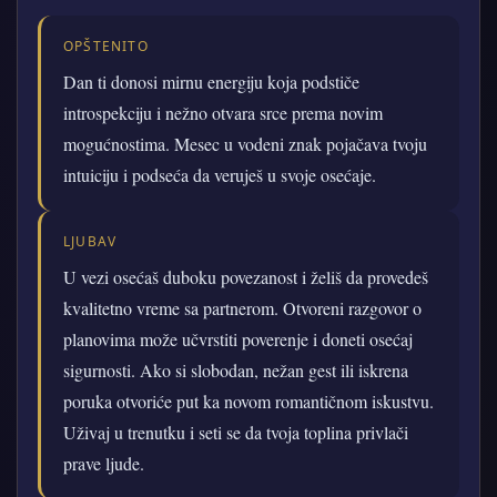
OPŠTENITO
Dan ti donosi mirnu energiju koja podstiče
introspekciju i nežno otvara srce prema novim
mogućnostima. Mesec u vodeni znak pojačava tvoju
intuiciju i podseća da veruješ u svoje osećaje.
LJUBAV
U vezi osećaš duboku povezanost i želiš da provedeš
kvalitetno vreme sa partnerom. Otvoreni razgovor o
planovima može učvrstiti poverenje i doneti osećaj
sigurnosti. Ako si slobodan, nežan gest ili iskrena
poruka otvoriće put ka novom romantičnom iskustvu.
Uživaj u trenutku i seti se da tvoja toplina privlači
prave ljude.