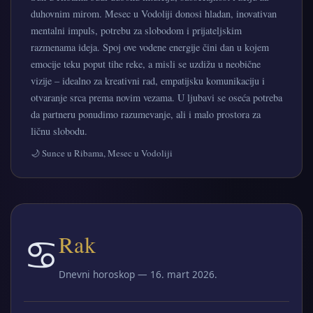
duhovnim mirom. Mesec u Vodoliji donosi hladan, inovativan
mentalni impuls, potrebu za slobodom i prijateljskim
razmenama ideja. Spoj ove vodene energije čini dan u kojem
emocije teku poput tihe reke, a misli se uzdižu u neobične
vizije – idealno za kreativni rad, empatijsku komunikaciju i
otvaranje srca prema novim vezama. U ljubavi se oseća potreba
da partneru ponudimo razumevanje, ali i malo prostora za
ličnu slobodu.
🌙 Sunce u Ribama, Mesec u Vodoliji
♋
Rak
Dnevni horoskop — 16. mart 2026.