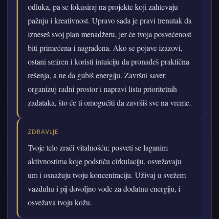
odluka, pa se fokusiraj na projekte koji zahtevaju
pažnju i kreativnost. Upravo sada je pravi trenutak da
izneseš svoj plan menadžeru, jer će tvoja posvećenost
biti primećena i nagrađena. Ako se pojave izazovi,
ostani smiren i koristi intuiciju da pronađeš praktična
rešenja, a ne da gubiš energiju. Završni savet:
organizuj radni prostor i napravi listu prioritetnih
zadataka, što će ti omogućiti da završiš sve na vreme.
ZDRAVLJE
Tvoje telo zrači vitalnošću; posveti se laganim
aktivnostima koje podstiču cirkulaciju, osvežavaju
um i osnažuju tvoju koncentraciju. Uživaj u svežem
vazduhu i pij dovoljno vode za dodatnu energiju, i
osvežava tvoju kožu.