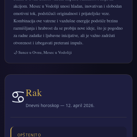
akcijom. Mesec u Vodoliji unosi hladan, inovativan i slobodan
emotivni tok, podstičući originalnost i prijateljske veze.
Kombinacija ove vatrene i vazdušne energije podstiče brzinu
razmišljanja i hrabrost da se probiju nove ideje, što je pogodno
za radne zadatke i ljubavne inicijative, ali je važno zadržati
otvorenost i izbegavati preterani impuls.
🌙 Sunce u Ovnu, Mesec u Vodoliji
♋
Rak
Dnevni horoskop — 12. april 2026.
OPŠTENITO