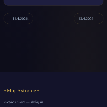
← 11.4.2026.
13.4.2026. →
Moj Astrolog
✦
✦
Zvezde govore — slušaj ih