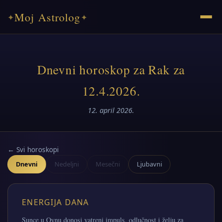
Moj Astrolog
✦
✦
Dnevni horoskop za Rak za
12.4.2026.
12. april 2026.
← Svi horoskopi
Dnevni
Nedeljni
Mesečni
Ljubavni
ENERGIJA DANA
Sunce u Ovnu donosi vatreni impuls, odlučnost i želju za