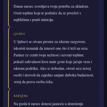
Danas mesec osvetljava tvoju potrebu za skladom.
Oseti toplinu koja te podstiče da se povežeš s
najbližima i pratiš intuiciju.
LJUBAV
U ljubavi se otvara prostor za iskrene razgovore,
iskoristi trenutak da izneseš ono što ti leži na srcu.
Partner će ceniti tvoju nežnost i uzvrati toplinu;
pokaži zahvalnost kroz male geste koje jačaju vezu i
iskrenu podršku. Ako si slobodan, otvori srce novoj
osobi i dozvoli da zajedno sanjate duboku budućnost,
veruj da prava osoba čeka.
KARIJERA
Na poslu ti mesec donosi jasnoću u donošenju