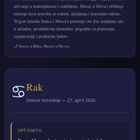
uživanje u materijalnom i stabilnom. Mesec u Devici oblikuje
emocije kroz potrebu za redom, detaljima i korisnim radom.
Trigon između Sunca i Meseca povezuje ove dve zemljane sile
u skladnu, produktivnu dinamiku, pogodnu za planiranje,
organizaciju i praktičnu ljubav.
🌙 Sunce u Biku, Mesec u Devici
♋
Rak
Dnevni horoskop — 27. april 2026.
OPŠTENITO