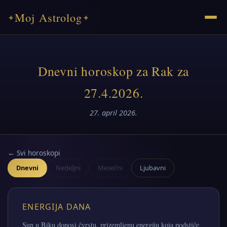
Moj Astrolog
✦
✦
Dnevni horoskop za Rak za
27.4.2026.
27. april 2026.
← Svi horoskopi
Dnevni
Nedeljni
Mesečni
Ljubavni
ENERGIJA DANA
Sun u Biku donosi čvrstu, prizemljenu energiju koja podstiče