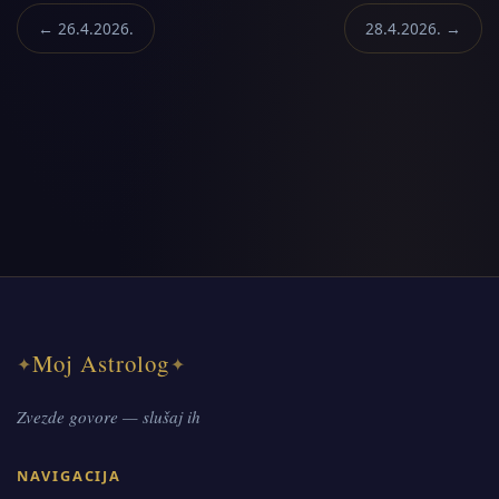
← 26.4.2026.
28.4.2026. →
Moj Astrolog
✦
✦
Zvezde govore — slušaj ih
NAVIGACIJA