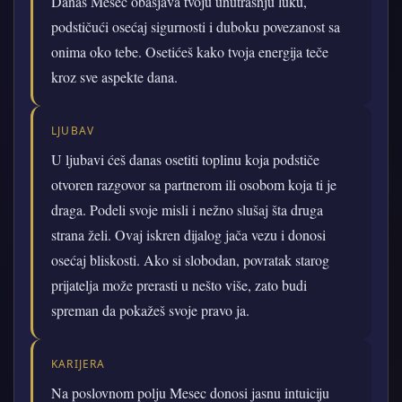
Danas Mesec obasjava tvoju unutrašnju luku,
podstičući osećaj sigurnosti i duboku povezanost sa
onima oko tebe. Osetićeš kako tvoja energija teče
kroz sve aspekte dana.
LJUBAV
U ljubavi ćeš danas osetiti toplinu koja podstiče
otvoren razgovor sa partnerom ili osobom koja ti je
draga. Podeli svoje misli i nežno slušaj šta druga
strana želi. Ovaj iskren dijalog jača vezu i donosi
osećaj bliskosti. Ako si slobodan, povratak starog
prijatelja može prerasti u nešto više, zato budi
spreman da pokažeš svoje pravo ja.
KARIJERA
Na poslovnom polju Mesec donosi jasnu intuiciju