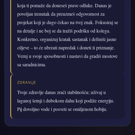
koja ti pomaže da doneseš prave odluke. Danas je
povoljan trenutak da preuzmeš odgovornost za
projekat koji je dugo čekao na tvoj znak. Fokusiraj se
na detalje i ne boj se da tražiš podršku od kolega.
Konkretno, organizuj kratak sastanak i definiši jasne
ciljeve – to će ubrzati napredak i doneti ti priznanje.
Veruj u svoje sposobnosti i nastavi da gradiš mostove
sa saradnicima.
ZDRAVLJE
Tvoje zdravlje danas zrači stabilnošću; uživaj u
laganoj šetnji i dubokom dahu koji podiže energiju.
Pij dovoljno vode i posveti se omiljenom hobiju.