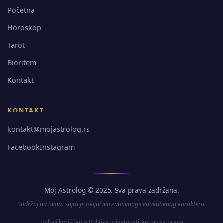
Početna
Horoskop
Tarot
Bioritem
Kontakt
KONTAKT
kontakt@mojastrolog.rs
Facebook
Instagram
Moj Astrolog © 2025. Sva prava zadržana.
Sadržaj na ovom sajtu je isključivo zabavnog i edukativnog karaktera.
Uslovi korišćenja
Politika privatnosti
Autorska prava
·
·