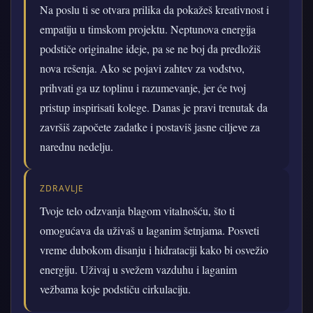
Na poslu ti se otvara prilika da pokažeš kreativnost i
empatiju u timskom projektu. Neptunova energija
podstiče originalne ideje, pa se ne boj da predložiš
nova rešenja. Ako se pojavi zahtev za vođstvo,
prihvati ga uz toplinu i razumevanje, jer će tvoj
pristup inspirisati kolege. Danas je pravi trenutak da
završiš započete zadatke i postaviš jasne ciljeve za
narednu nedelju.
ZDRAVLJE
Tvoje telo odzvanja blagom vitalnošću, što ti
omogućava da uživaš u laganim šetnjama. Posveti
vreme dubokom disanju i hidrataciji kako bi osvežio
energiju. Uživaj u svežem vazduhu i laganim
vežbama koje podstiču cirkulaciju.