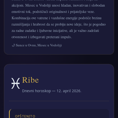
akcijom. Mesec u Vodoliji unosi hladan, inovativan i slobodan
emotivni tok, podstičući originalnost i prijateljske veze.
Kombinacija ove vatrene i vazdušne energije podstiče brzinu
razmišljanja i hrabrost da se probiju nove ideje, što je pogodno
za radne zadatke i ljubavne inicijative, ali je važno zadržati
otvorenost i izbegavati preterani impuls.
🌙 Sunce u Ovnu, Mesec u Vodoliji
♓
Ribe
Dnevni horoskop — 12. april 2026.
OPŠTENITO