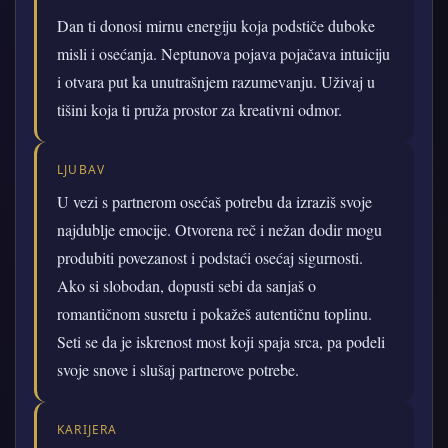
Dan ti donosi mirnu energiju koja podstiče duboke
misli i osećanja. Neptunova pojava pojačava intuiciju
i otvara put ka unutrašnjem razumevanju. Uživaj u
tišini koja ti pruža prostor za kreativni odmor.
LJUBAV
U vezi s partnerom osećaš potrebu da izraziš svoje
najdublje emocije. Otvorena reč i nežan dodir mogu
produbiti povezanost i podstaći osećaj sigurnosti.
Ako si slobodan, dopusti sebi da sanjaš o
romantičnom susretu i pokažeš autentičnu toplinu.
Seti se da je iskrenost most koji spaja srca, pa podeli
svoje snove i slušaj partnerove potrebe.
KARIJERA