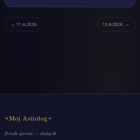
← 11.4.2026.
13.4.2026. →
Moj Astrolog
✦
✦
Zvezde govore — slušaj ih