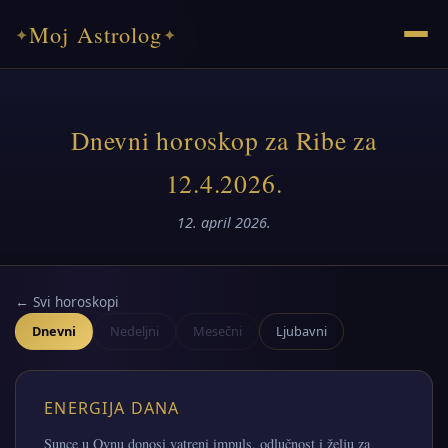
Moj Astrolog
✦
✦
Dnevni horoskop za Ribe za
12.4.2026.
12. april 2026.
← Svi horoskopi
Dnevni
Nedeljni
Mesečni
Ljubavni
ENERGIJA DANA
Sunce u Ovnu donosi vatreni impuls, odlučnost i želju za