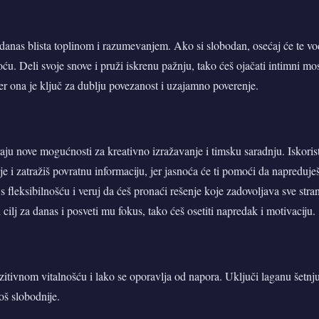
anas blista toplinom i razumevanjem. Ako si slobodan, osećaj će te vodi
ću. Deli svoje snove i pruži iskrenu pažnju, tako ćeš ojačati intimni mo
jer ona je ključ za dublju povezanost i uzajamno poverenje.
raju nove mogućnosti za kreativno izražavanje i timsku saradnju. Iskorist
eje i zatražiš povratnu informaciju, jer jasnoća će ti pomoći da napreduj
m s fleksibilnošću i veruj da ćeš pronaći rešenje koje zadovoljava sve str
 cilj za danas i posveti mu fokus, tako ćeš osetiti napredak i motivaciju.
zitivnom vitalnošću i lako se oporavlja od napora. Uključi laganu šetnju 
još slobodnije.