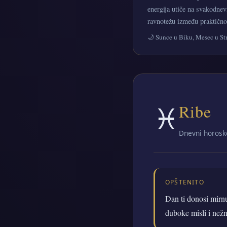
energija utiče na svakodnev
ravnotežu između praktičnog
🌙 Sunce u Biku, Mesec u St
♓
Ribe
Dnevni horosk
OPŠTENITO
Dan ti donosi mirnu
duboke misli i nežn