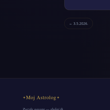
← 3.5.2026.
Moj Astrolog
✦
✦
Zvezde govore — slušaj ih