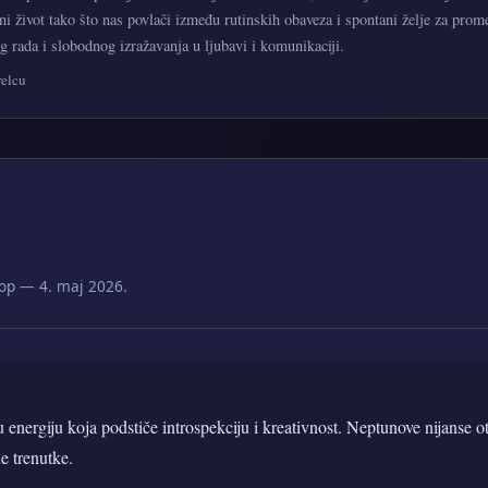
ni život tako što nas povlači između rutinskih obaveza i spontani želje za pro
 rada i slobodnog izražavanja u ljubavi i komunikaciji.
relcu
op — 4. maj 2026.
 energiju koja podstiče introspekciju i kreativnost. Neptunove nijanse o
e trenutke.