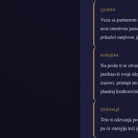
LJUBAV
Veza sa partnerom d
nosi emotivnu jasno
pokažeš ranjivost, 
KARIJERA
Na poslu ti se otva
predstaviš svoje id
izazovi, pristupi i
planiraj kratkoročni
ZDRAVLJE
Telo ti odzvanja po
pa će energija teći 