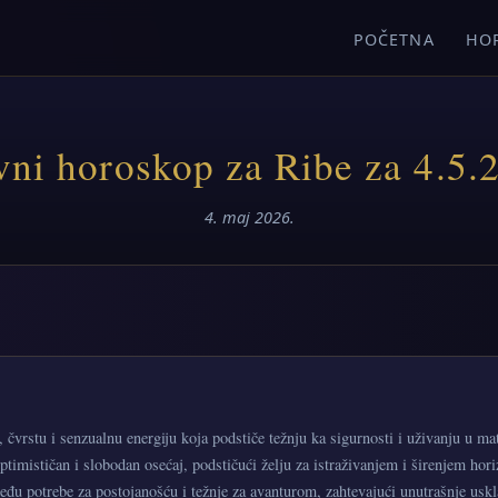
POČETNA
HO
ni horoskop za Ribe za 4.5.
4. maj 2026.
 čvrstu i senzualnu energiju koja podstiče težnju ka sigurnosti i uživanju u m
ptimističan i slobodan osećaj, podstičući želju za istraživanjem i širenjem hor
eđu potrebe za postojanošću i težnje za avanturom, zahtevajući unutrašnje usk