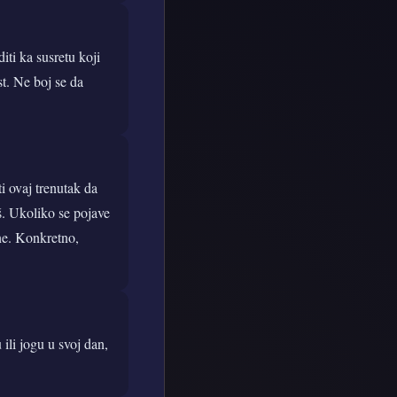
ti ka susretu koji
st. Ne boj se da
i ovaj trenutak da
eš. Ukoliko se pojave
ane. Konkretno,
ili jogu u svoj dan,