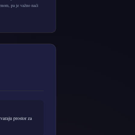
menom, pa je važno naći
tvaraju prostor za