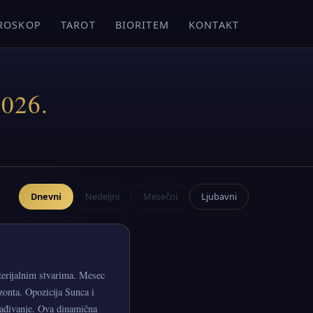
ROSKOP
TAROT
BIORITEM
KONTAKT
2026.
Dnevni
Nedeljni
Mesečni
Ljubavni
aterijalnim stvarima. Mesec
izonta. Opozicija Sunca i
lađivanje. Ova dinamična