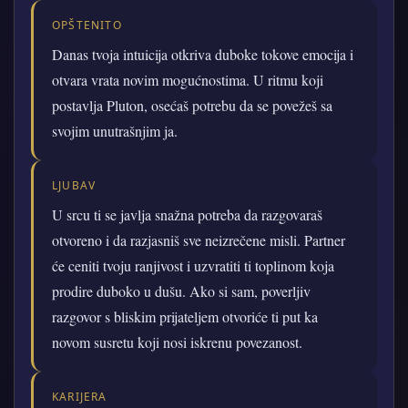
OPŠTENITO
Danas tvoja intuicija otkriva duboke tokove emocija i
otvara vrata novim mogućnostima. U ritmu koji
postavlja Pluton, osećaš potrebu da se povežeš sa
svojim unutrašnjim ja.
LJUBAV
U srcu ti se javlja snažna potreba da razgovaraš
otvoreno i da razjasniš sve neizrečene misli. Partner
će ceniti tvoju ranjivost i uzvratiti ti toplinom koja
prodire duboko u dušu. Ako si sam, poverljiv
razgovor s bliskim prijateljem otvoriće ti put ka
novom susretu koji nosi iskrenu povezanost.
KARIJERA