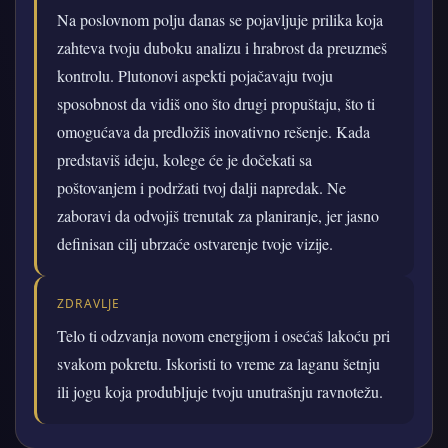
Na poslovnom polju danas se pojavljuje prilika koja
zahteva tvoju duboku analizu i hrabrost da preuzmeš
kontrolu. Plutonovi aspekti pojačavaju tvoju
sposobnost da vidiš ono što drugi propuštaju, što ti
omogućava da predložiš inovativno rešenje. Kada
predstaviš ideju, kolege će je dočekati sa
poštovanjem i podržati tvoj dalji napredak. Ne
zaboravi da odvojiš trenutak za planiranje, jer jasno
definisan cilj ubrzaće ostvarenje tvoje vizije.
ZDRAVLJE
Telo ti odzvanja novom energijom i osećaš lakoću pri
svakom pokretu. Iskoristi to vreme za laganu šetnju
ili jogu koja produbljuje tvoju unutrašnju ravnotežu.