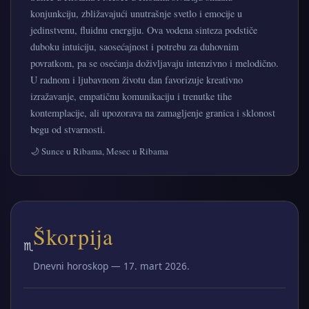
konjunkciju, zbližavajući unutrašnje svetlo i emocije u
jedinstvenu, fluidnu energiju. Ova vodena sinteza podstiče
duboku intuiciju, saosećajnost i potrebu za duhovnim
povratkom, pa se osećanja doživljavaju intenzivno i melodično.
U radnom i ljubavnom životu dan favorizuje kreativno
izražavanje, empatičnu komunikaciju i trenutke tihe
kontemplacije, ali upozorava na zamagljenje granica i sklonost
begu od stvarnosti.
🌙 Sunce u Ribama, Mesec u Ribama
Škorpija
♏
Dnevni horoskop — 17. mart 2026.