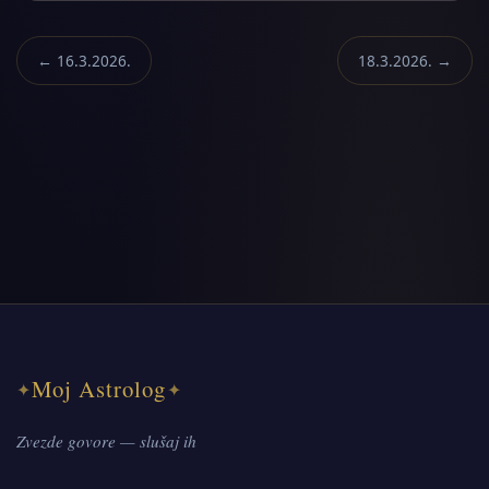
← 16.3.2026.
18.3.2026. →
Moj Astrolog
✦
✦
Zvezde govore — slušaj ih