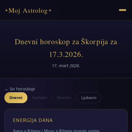
Moj Astrolog
✦
✦
Dnevni horoskop za Škorpija za
17.3.2026.
17. mart 2026.
← Svi horoskopi
Dnevni
Nedeljni
Mesečni
Ljubavni
ENERGIJA DANA
Sunce u Ribama i Mesec u Ribama stvaraju snažnu