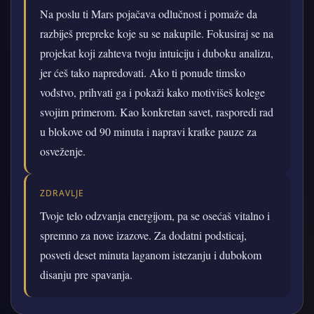
Na poslu ti Mars pojačava odlučnost i pomaže da
razbiješ prepreke koje su se nakupile. Fokusiraj se na
projekat koji zahteva tvoju intuiciju i duboku analizu,
jer ćeš tako napredovati. Ako ti ponude timsko
vođstvo, prihvati ga i pokaži kako motivišeš kolege
svojim primerom. Kao konkretan savet, rasporedi rad
u blokove od 90 minuta i napravi kratke pauze za
osveženje.
ZDRAVLJE
Tvoje telo odzvanja energijom, pa se osećaš vitalno i
spremno za nove izazove. Za dodatni podsticaj,
posveti deset minuta laganom istezanju i dubokom
disanju pre spavanja.