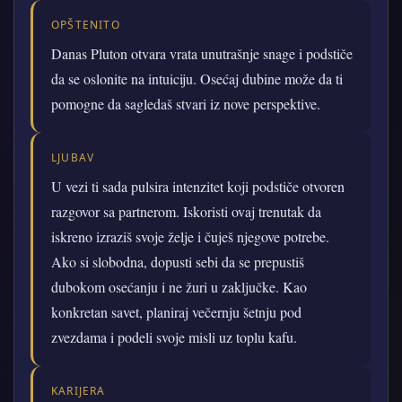
OPŠTENITO
Danas Pluton otvara vrata unutrašnje snage i podstiče
da se oslonite na intuiciju. Osećaj dubine može da ti
pomogne da sagledaš stvari iz nove perspektive.
LJUBAV
U vezi ti sada pulsira intenzitet koji podstiče otvoren
razgovor sa partnerom. Iskoristi ovaj trenutak da
iskreno izraziš svoje želje i čuješ njegove potrebe.
Ako si slobodna, dopusti sebi da se prepustiš
dubokom osećanju i ne žuri u zaključke. Kao
konkretan savet, planiraj večernju šetnju pod
zvezdama i podeli svoje misli uz toplu kafu.
KARIJERA