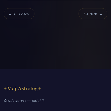
← 31.3.2026.
2.4.2026. →
Moj Astrolog
✦
✦
Zvezde govore — slušaj ih