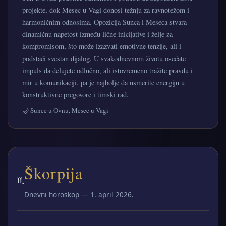
projekte, dok Mesec u Vagi donosi težnju za ravnotežom i
harmoničnim odnosima. Opozicija Sunca i Meseca stvara
dinamičnu napetost između lične inicijative i želje za
kompromisom, što može izazvati emotivne tenzije, ali i
podstaći svestan dijalog. U svakodnevnom životu osećate
impuls da delujete odlučno, ali istovremeno tražite pravdu i
mir u komunikaciji, pa je najbolje da usmerite energiju u
konstruktivne pregovore i timski rad.
🌙 Sunce u Ovnu, Mesec u Vagi
Škorpija
♏
Dnevni horoskop — 1. april 2026.