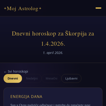
Moj Astrolog
✦
✦
Dnevni horoskop za Škorpija za
1.4.2026.
1. april 2026.
← Svi horoskopi
Dnevni
Nedeljni
Mesečni
Ljubavni
ENERGIJA DANA
Sun u Ovnu podstiče odlučnost i potrebu da započnete nove