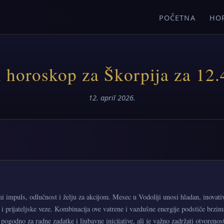
POČETNA
HO
 horoskop za Škorpija za 12.
12. april 2026.
 impuls, odlučnost i želju za akcijom. Mesec u Vodoliji unosi hladan, inovati
 i prijateljske veze. Kombinacija ove vatrene i vazdušne energije podstiče brzin
e pogodno za radne zadatke i ljubavne inicijative, ali je važno zadržati otvorenost