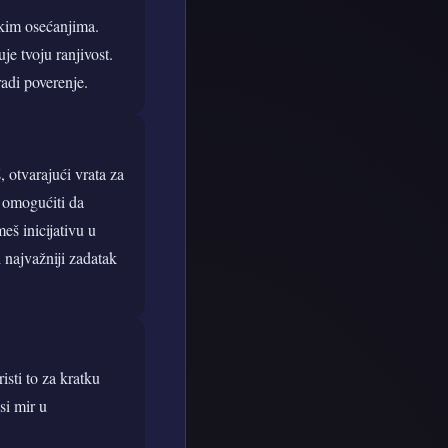
okim osećanjima.
je tvoju ranjivost.
radi poverenje.
, otvarajući vrata za
ti omogućiti da
š inicijativu u
i najvažniji zadatak
isti to za kratku
si mir u