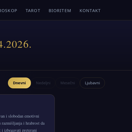
ROSKOP
TAROT
BIORITEM
KONTAKT
4.2026.
Dnevni
Nedeljni
Mesečni
Ljubavni
van i slobodan emotivni
u razmišljanja i hrabrost da
 i izbegavati preterani