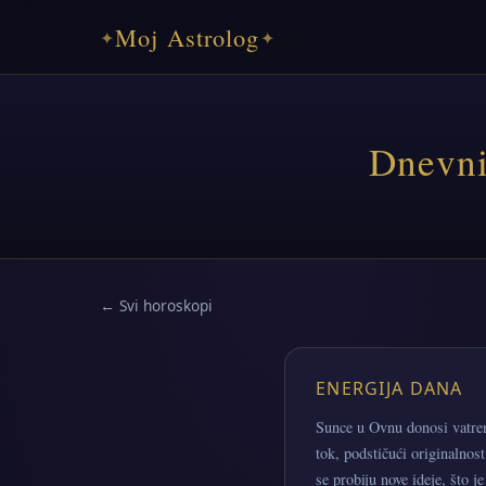
Moj Astrolog
✦
✦
Dnevni
← Svi horoskopi
ENERGIJA DANA
Sunce u Ovnu donosi vatreni
tok, podstičući originalnost
se probiju nove ideje, što j