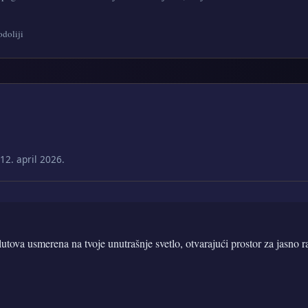
doliji
2. april 2026.
lutova usmerena na tvoje unutrašnje svetlo, otvarajući prostor za jasno r