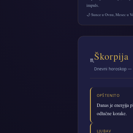
impuls.
🌙 Sunce u Ovnu, Mesec u Vo
Škorpija
♏
Dnevni horoskop — 1
OPŠTENITO
Danas je energija p
odlučne korake.
LJUBAV