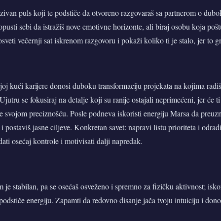
nzivan puls koji te podstiče da otvoreno razgovaraš sa partnerom o dub
usti sebi da istražiš nove emotivne horizonte, ali biraj osobu koja poštu
veti večernji sat iskrenom razgovoru i pokaži koliko ti je stalo, jer to g
ojoj kući karijere donosi duboku transformaciju projekata na kojima radiš
Ujutru se fokusiraj na detalje koji su ranije ostajali neprimećeni, jer će 
 svojom preciznošću. Posle podneva iskoristi energiju Marsa da preuzme
postaviš jasne ciljeve. Konkretan savet: napravi listu prioriteta i odrad
 dati osećaj kontrole i motivisati dalji napredak.
m je stabilan, pa se osećaš osveženo i spremno za fizičku aktivnost; iskor
 podstiče energiju. Zapamti da redovno disanje jača tvoju intuiciju i dono