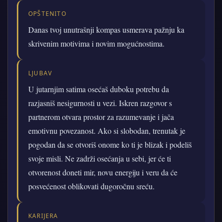
OPŠTENITO
Danas tvoj unutrašnji kompas usmerava pažnju ka
skrivenim motivima i novim mogućnostima.
LJUBAV
U jutarnjim satima osećaš duboku potrebu da
razjasniš nesigurnosti u vezi. Iskren razgovor s
partnerom otvara prostor za razumevanje i jača
emotivnu povezanost. Ako si slobodan, trenutak je
pogodan da se otvoriš onome ko ti je blizak i podeliš
svoje misli. Ne zadrži osećanja u sebi, jer će ti
otvorenost doneti mir, novu energiju i veru da će
posvećenost oblikovati dugoročnu sreću.
KARIJERA