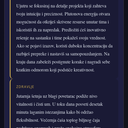
Ujutru se fokusiraj na detalje projekta koji zahteva
tvoju intuiciju i preciznost. Plutonova energija otvara
mogućnost da otkriješ skrivene resurse unutar tima i
iskoristiš ih za napredak. Predložiti ćeš inovativno
rešenje na sastanku i time pokažeš svoju vrednost.
Ako se pojavi izazov, koristi duboku koncentraciju da
razbiješ prepreke i nastaviš sa samopouzdanjem. Na
kraju dana zabeleži postignute korake i nagradi sebe
kratkim odmorom koji podstiče kreativnost.
ZDRAVLJE
Jutarnja šetnja uz blagi povetarac podiže nivo
vitalnosti i čisti um. U toku dana posveti desetak
minuta laganim istezanjima kako bi održao
fleksibilnost. Večernja čaša toplog biljnog čaja
podržava oporavak i pruža spokojnu atmosferu.