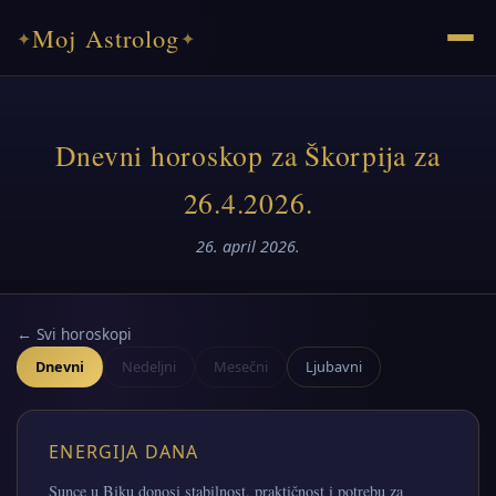
Moj Astrolog
✦
✦
Dnevni horoskop za Škorpija za
26.4.2026.
26. april 2026.
← Svi horoskopi
Dnevni
Nedeljni
Mesečni
Ljubavni
ENERGIJA DANA
Sunce u Biku donosi stabilnost, praktičnost i potrebu za