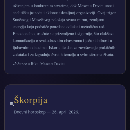
uživanjem u konkretnim stvarima, dok Mesec u Devici unosi
analitičku jasnoću i sklonost detaljnoj organizaciji. Ovaj trigon
Sunčevog i Mesečevog položaja stvara mirnu, zemljanu
energiju koja podstiče pouzdane odluke i metodičan rad.
Emocionalno, osećate se prizemljeno i sigurnije, što olakšava
komunikaciju o svakodnevnim obavezama i jača stabilnost u
ljubavnim odnosima. Iskoristite dan za završavanje praktičnih
zadataka i za izgradnju čvrstih temelja u svim sferama života.
🌙 Sunce u Biku, Mesec u Devici
Škorpija
♏
Dnevni horoskop — 26. april 2026.