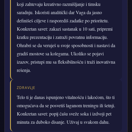
koji zahtevaju kreativno razmišljanje i timsku
saradnju. Iskoristi analitički dar Vaga da jasno
definišeš ciljeve i rasporediš zadatke po prioritetu.
Konkretan savet: zakazi sastanak u 10 sati, pripremi
kratku prezentaciju i zatraži povratnu informaciju.
Ohrabri se da veruješ u svoje sposobnosti i nastavi da
gradiš mostove sa kolegama. Ukoliko se pojavi
izazov, pristupi mu sa fleksibilnošću i traži inovativna
rešenja.
ZDRAVLJE
Telo ti je danas ispunjeno vitalnošću i lakoćom, što ti
omogućava da se posvetiš laganom treningu ili šetnji.
Konkretan savet: popij čašu sveže soka i izdvoji pet
minuta za duboko disanje. Uživaj u svakom dahu.