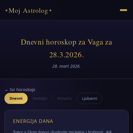
Moj Astrolog
✦
✦
Dnevni horoskop za Vaga za
28.3.2026.
28. mart 2026.
← Svi horoskopi
Dnevni
Nedeljni
Mesečni
Ljubavni
ENERGIJA DANA
Sunce u Ovnu donosi eksploziju inicijative i hrabrosti, dok