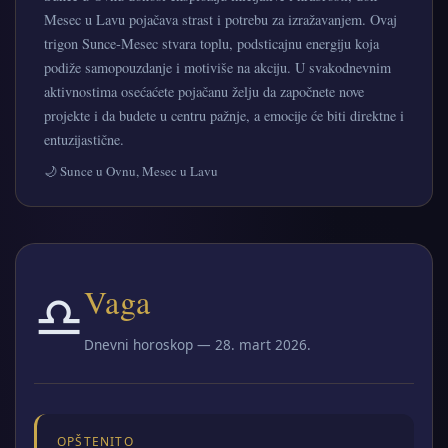
Mesec u Lavu pojačava strast i potrebu za izražavanjem. Ovaj
trigon Sunce‑Mesec stvara toplu, podsticajnu energiju koja
podiže samopouzdanje i motiviše na akciju. U svakodnevnim
aktivnostima osećaćete pojačanu želju da započnete nove
projekte i da budete u centru pažnje, a emocije će biti direktne i
entuzijastične.
🌙 Sunce u Ovnu, Mesec u Lavu
♎
Vaga
Dnevni horoskop — 28. mart 2026.
OPŠTENITO