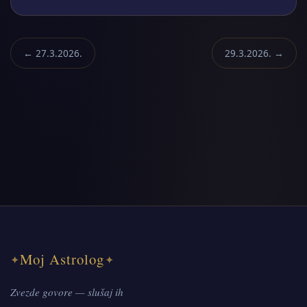
← 27.3.2026.
29.3.2026. →
Moj Astrolog
✦
✦
Zvezde govore — slušaj ih