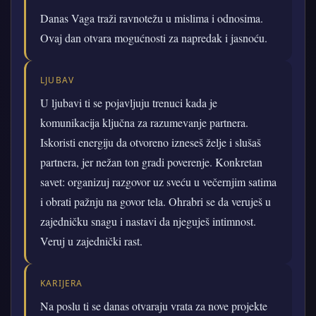
Danas Vaga traži ravnotežu u mislima i odnosima.
Ovaj dan otvara mogućnosti za napredak i jasnoću.
LJUBAV
U ljubavi ti se pojavljuju trenuci kada je
komunikacija ključna za razumevanje partnera.
Iskoristi energiju da otvoreno izneseš želje i slušaš
partnera, jer nežan ton gradi poverenje. Konkretan
savet: organizuj razgovor uz sveću u večernjim satima
i obrati pažnju na govor tela. Ohrabri se da veruješ u
zajedničku snagu i nastavi da njeguješ intimnost.
Veruj u zajednički rast.
KARIJERA
Na poslu ti se danas otvaraju vrata za nove projekte