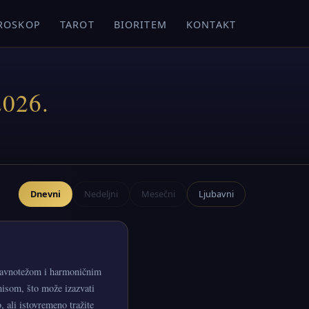
ROSKOP
TAROT
BIORITEM
KONTAKT
2026.
Dnevni
Nedeljni
Mesečni
Ljubavni
 ravnotežom i harmoničnim
misom, što može izazvati
, ali istovremeno tražite