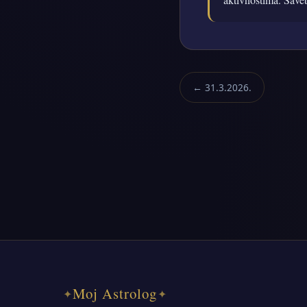
← 31.3.2026.
Moj Astrolog
✦
✦