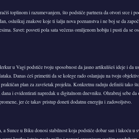
zračiš toplinom i razumevanjem, što podstiče partnera da otvori srce i po
dan, osluškuj znakove koje ti šalju nova poznanstva i ne boj se da zapo
esima. Savet: posveti pola sata večeras omiljenom hobiju i pusti da se o
kur u Vagi podstiče tvoju sposobnost da jasno artikulišeš ideje i da u
taka. Danas ćeš primetiti da se kolege rado oslanjaju na tvoju objektivn
 praktičan plan za završetak projekta. Konkretnu radnju definiši tako što 
ja dana i evidentirati napredak u digitalnom dnevniku. Ohrabruj sebe da o
 promene, jer će takav pristup doneti dodatnu energiju i zadovoljstvo.
ta, a Sunce u Biku donosi stabilnost koja podstiče dobar san i lakoću 
t: uzmi kratku šetnju posle ručka i napuni organizam svežim vazduhom.