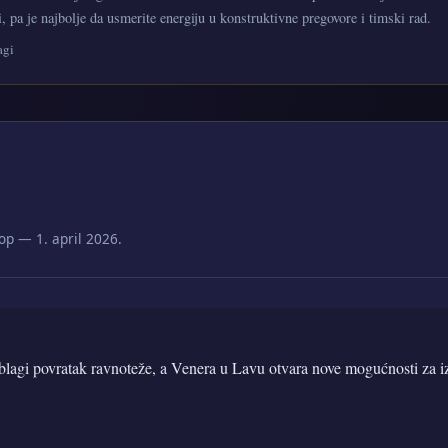
, pa je najbolje da usmerite energiju u konstruktivne pregovore i timski rad.
agi
p — 1. april 2026.
lagi povratak ravnoteže, a Venera u Lavu otvara nove mogućnosti za i