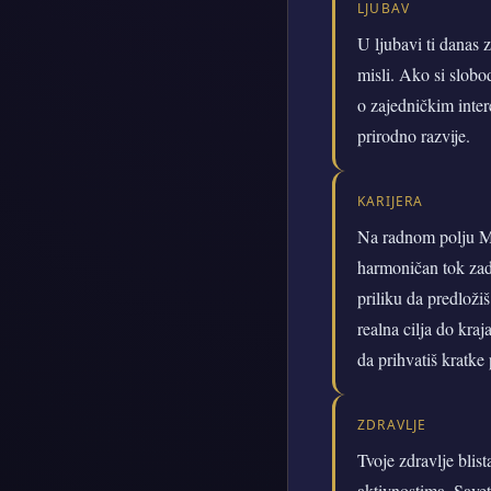
LJUBAV
U ljubavi ti danas 
misli. Ako si slobo
o zajedničkim inter
prirodno razvije.
KARIJERA
Na radnom polju Mer
harmoničan tok zada
priliku da predložiš
realna cilja do kra
da prihvatiš kratke
ZDRAVLJE
Tvoje zdravlje blis
aktivnostima. Save