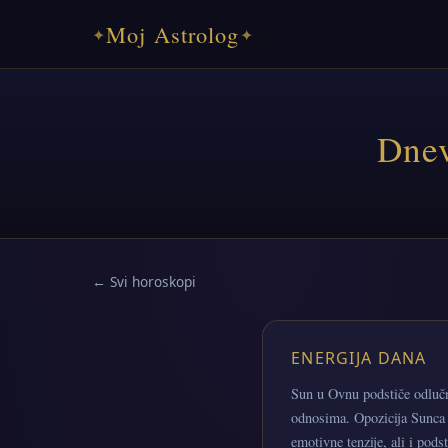
Moj Astrolog
✦
✦
Dnev
← Svi horoskopi
ENERGIJA DANA
Sun u Ovnu podstiče odlučn
odnosima. Opozicija Sunca 
emotivne tenzije, ali i pod