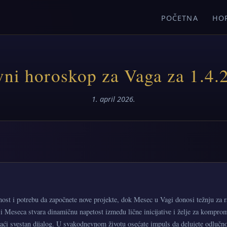
POČETNA
HO
ni horoskop za Vaga za 1.4.
1. april 2026.
ost i potrebu da započnete nove projekte, dok Mesec u Vagi donosi težnju za
i Meseca stvara dinamičnu napetost između lične inicijative i želje za kompro
staći svestan dijalog. U svakodnevnom životu osećate impuls da delujete odlučno