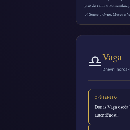
pravdu i mir u komunikaciji
🌙 Sunce u Ovnu, Mesec u V
♎
Vaga
Dnevni horosko
OPŠTENITO
Danas Vaga oseća b
autentičnosti.