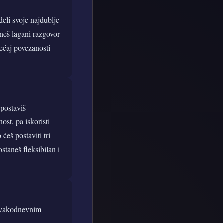
deli svoje najdublje
čneš lagani razgovor
sećaj povezanosti
spostaviš
ost, pa iskoristi
ćeš postaviti tri
staneš fleksibilan i
u svakodnevnim