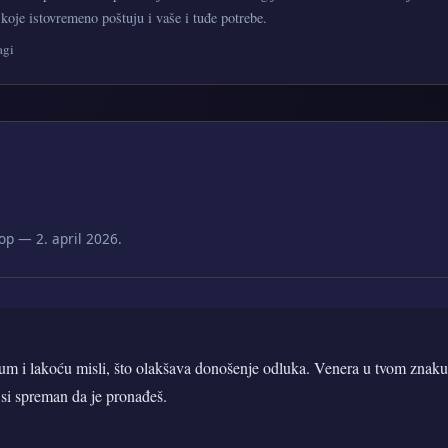
oje istovremeno poštuju i vaše i tuđe potrebe.
agi
p — 2. april 2026.
 um i lakoću misli, što olakšava donošenje odluka. Venera u tvom znak
 si spreman da je pronađeš.