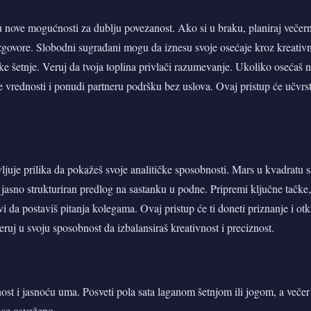
ju nove mogućnosti za dublju povezanost. Ako si u braku, planiraj večernj
zgovore. Slobodni sugrađani mogu da iznesu svoje osećaje kroz kreativn
ičke šetnje. Veruj da tvoja toplina privlači razumevanje. Ukoliko osećaš 
je vrednosti i ponudi partneru podršku bez uslova. Ovaj pristup će učvr
vljuje prilika da pokažeš svoje analitičke sposobnosti. Mars u kvadratu
 jasno strukturiran predlog na sastanku u podne. Pripremi ključne tačke,
vi da postaviš pitanja kolegama. Ovaj pristup će ti doneti priznanje i ot
ruj u svoju sposobnost da izbalansiraš kreativnost i preciznost.
nost i jasnoću uma. Posveti pola sata laganom šetnjom ili jogom, a večer
 se osveženo.