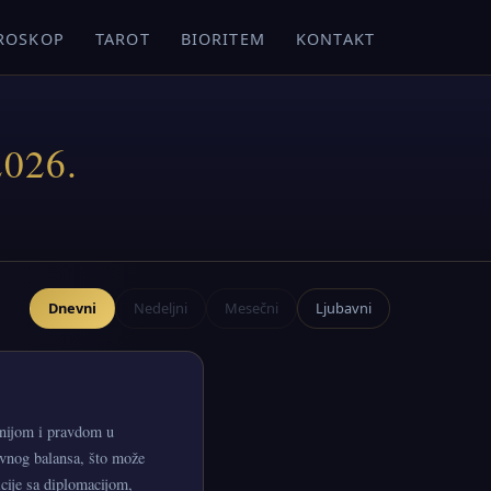
ROSKOP
TAROT
BIORITEM
KONTAKT
2026.
Dnevni
Nedeljni
Mesečni
Ljubavni
onijom i pravdom u
ivnog balansa, što može
icije sa diplomacijom,