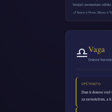
birajući momentane odluke k
🌙 Sunce u Ovnu, Mesec u V
♎
Vaga
Dnevni horosko
OPŠTENITO
Dan ti donosi svež
za ravnotežom, a ti