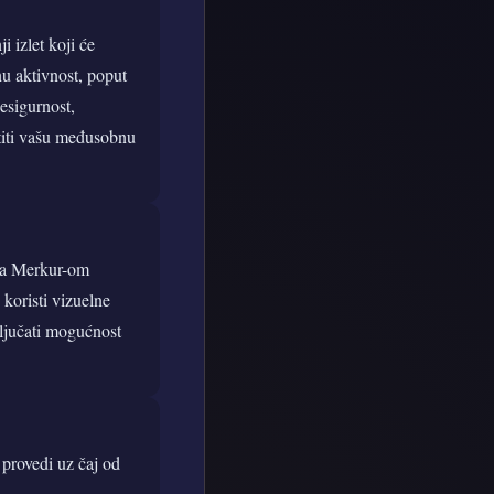
i izlet koji će
u aktivnost, poput
nesigurnost,
stiti vašu međusobnu
 sa Merkur-om
 koristi vizuelne
ključati mogućnost
 provedi uz čaj od