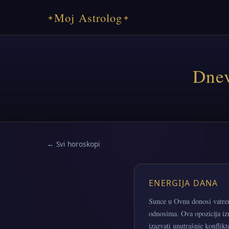
Moj Astrolog
✦
✦
Dnev
← Svi horoskopi
ENERGIJA DANA
Sunce u Ovnu donosi vatren
odnosima. Ova opozicija iz
izazvati unutrašnje konflik