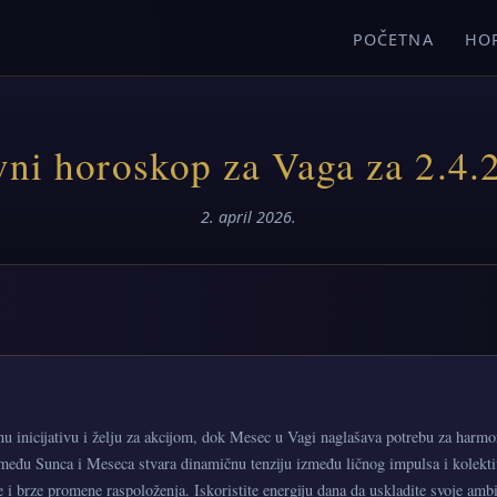
POČETNA
HO
ni horoskop za Vaga za 2.4.
2. april 2026.
u inicijativu i želju za akcijom, dok Mesec u Vagi naglašava potrebu za harm
među Sunca i Meseca stvara dinamičnu tenziju između ličnog impulsa i kolekt
te i brze promene raspoloženja. Iskoristite energiju dana da uskladite svoje amb