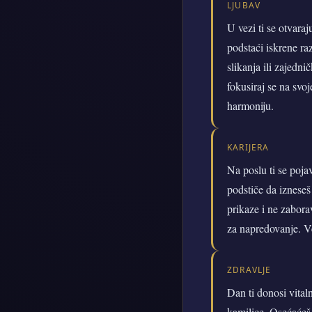
LJUBAV
U vezi ti se otvara
podstaći iskrene ra
slikanja ili zajedn
fokusiraj se na svo
harmoniju.
KARIJERA
Na poslu ti se poja
podstiče da izneseš
prikaze i ne zabora
za napredovanje. Ve
ZDRAVLJE
Dan ti donosi vital
kamilice. Osećaćeš