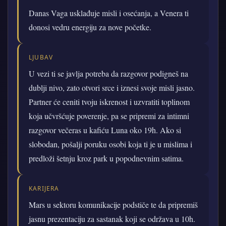
Danas Vaga usklađuje misli i osećanja, a Venera ti
donosi vedru energiju za nove početke.
LJUBAV
U vezi ti se javlja potreba da razgovor podigneš na
dublji nivo, zato otvori srce i iznesi svoje misli jasno.
Partner će ceniti tvoju iskrenost i uzvratiti toplinom
koja učvršćuje poverenje, pa se pripremi za intimni
razgovor večeras u kafiću Luna oko 19h. Ako si
slobodan, pošalji poruku osobi koja ti je u mislima i
predloži šetnju kroz park u popodnevnim satima.
KARIJERA
Mars u sektoru komunikacije podstiče te da pripremiš
jasnu prezentaciju za sastanak koji se održava u 10h.