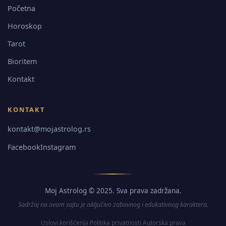
Početna
Horoskop
Tarot
Bioritem
Kontakt
KONTAKT
kontakt@mojastrolog.rs
Facebook
Instagram
Moj Astrolog © 2025. Sva prava zadržana.
Sadržaj na ovom sajtu je isključivo zabavnog i edukativnog karaktera.
Uslovi korišćenja
Politika privatnosti
Autorska prava
·
·