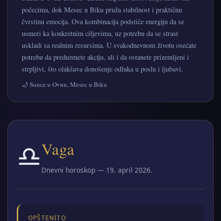
počecima, dok Mesec u Biku pruža stabilnost i praktičnu
čvrstinu emocija. Ova kombinacija podstiče energiju da se
usmeri ka konkretnim ciljevima, uz potrebu da se strast
uskladi sa realnim resursima. U svakodnevnom životu osećate
potrebu da preduzmete akciju, ali i da ostanete prizemljeni i
strpljivi, što olakšava donošenje odluka u poslu i ljubavi.
🌙 Sunce u Ovnu, Mesec u Biku
♎
Vaga
Dnevni horoskop — 19. april 2026.
OPŠTENITO