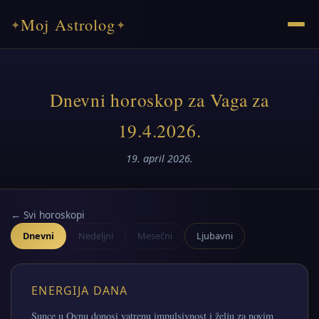
Moj Astrolog
✦
✦
Dnevni horoskop za Vaga za
19.4.2026.
19. april 2026.
← Svi horoskopi
Dnevni
Nedeljni
Mesečni
Ljubavni
ENERGIJA DANA
Sunce u Ovnu donosi vatrenu impulsivnost i želju za novim