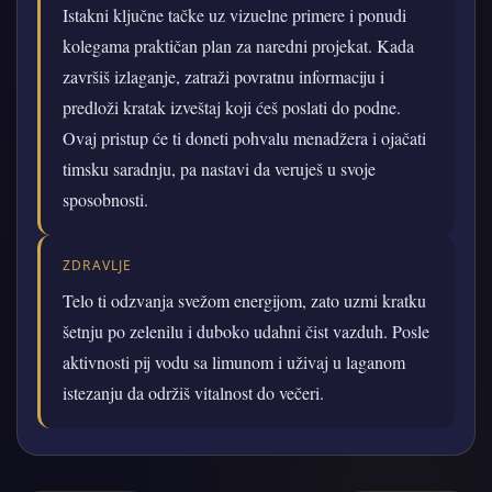
Istakni ključne tačke uz vizuelne primere i ponudi
kolegama praktičan plan za naredni projekat. Kada
završiš izlaganje, zatraži povratnu informaciju i
predloži kratak izveštaj koji ćeš poslati do podne.
Ovaj pristup će ti doneti pohvalu menadžera i ojačati
timsku saradnju, pa nastavi da veruješ u svoje
sposobnosti.
ZDRAVLJE
Telo ti odzvanja svežom energijom, zato uzmi kratku
šetnju po zelenilu i duboko udahni čist vazduh. Posle
aktivnosti pij vodu sa limunom i uživaj u laganom
istezanju da održiš vitalnost do večeri.