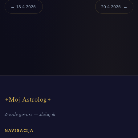
← 18.4.2026.
20.4.2026. →
Moj Astrolog
✦
✦
Zvezde govore — slušaj ih
NAVIGACIJA