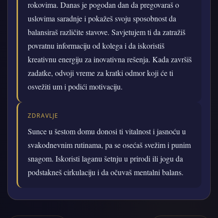
rokovima. Danas je pogodan dan da pregovaraš o
uslovima saradnje i pokažeš svoju sposobnost da
balansiraš različite stavove. Savjetujem ti da zatražiš
povratnu informaciju od kolega i da iskoristiš
kreativnu energiju za inovativna rešenja. Kada završiš
zadatke, odvoji vreme za kratki odmor koji će ti
osvežiti um i podići motivaciju.
ZDRAVLJE
Sunce u šestom domu donosi ti vitalnost i jasnoću u
svakodnevnim rutinama, pa se osećaš svežim i punim
snagom. Iskoristi laganu šetnju u prirodi ili jogu da
podstakneš cirkulaciju i da očuvaš mentalni balans.