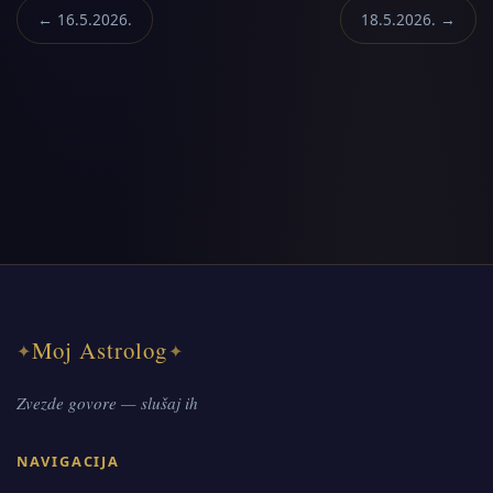
← 16.5.2026.
18.5.2026. →
Moj Astrolog
✦
✦
Zvezde govore — slušaj ih
NAVIGACIJA