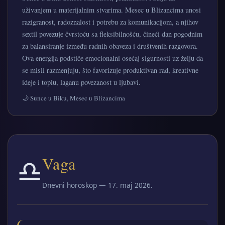
uživanjem u materijalnim stvarima. Mesec u Blizancima unosi
razigranost, radoznalost i potrebu za komunikacijom, a njihov
sextil povezuje čvrstoću sa fleksibilnošću, čineći dan pogodnim
za balansiranje između radnih obaveza i društvenih razgovora.
Ova energija podstiče emocionalni osećaj sigurnosti uz želju da
se misli razmenjuju, što favorizuje produktivan rad, kreativne
ideje i toplu, laganu povezanost u ljubavi.
🌙 Sunce u Biku, Mesec u Blizancima
♎
Vaga
Dnevni horoskop — 17. maj 2026.