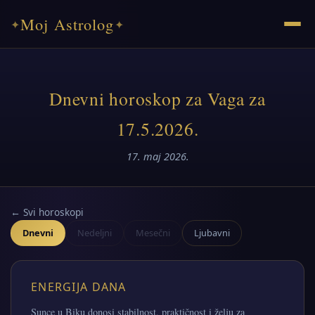
Moj Astrolog
✦
✦
Dnevni horoskop za Vaga za
17.5.2026.
17. maj 2026.
← Svi horoskopi
Dnevni
Nedeljni
Mesečni
Ljubavni
ENERGIJA DANA
Sunce u Biku donosi stabilnost, praktičnost i želju za