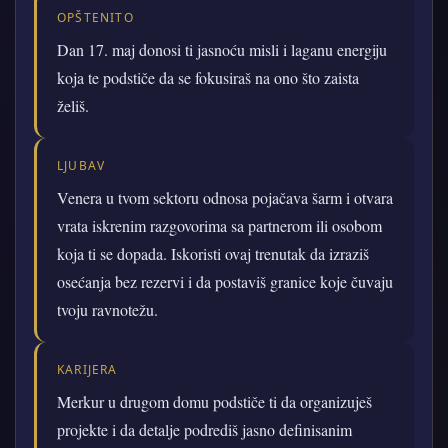
OPŠTENITO
Dan 17. maj donosi ti jasnoću misli i laganu energiju
koja te podstiče da se fokusiraš na ono što zaista
želiš.
LJUBAV
Venera u tvom sektoru odnosa pojačava šarm i otvara
vrata iskrenim razgovorima sa partnerom ili osobom
koja ti se dopada. Iskoristi ovaj trenutak da izraziš
osećanja bez rezervi i da postaviš granice koje čuvaju
tvoju ravnotežu.
KARIJERA
Merkur u drugom domu podstiče ti da organizuješ
projekte i da detalje podrediš jasno definisanim