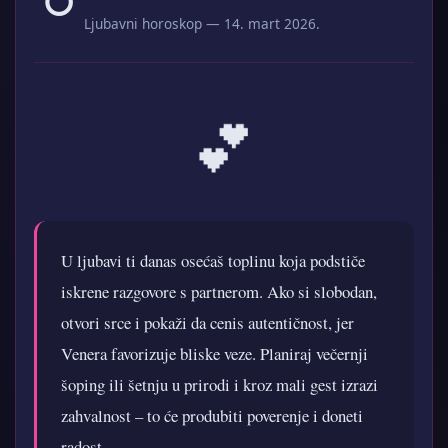
Ljubavni horoskop — 14. mart 2026.
💕
U ljubavi ti danas osećaš toplinu koja podstiče
iskrene razgovore s partnerom. Ako si slobodan,
otvori srce i pokaži da cenis autentičnost, jer
Venera favorizuje bliske veze. Planiraj večernji
šoping ili šetnju u prirodi i kroz mali gest izrazi
zahvalnost – to će produbiti poverenje i doneti
radost.