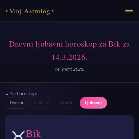
Moj Astrolog
✦
✦
Dnevni ljubavni horoskop za Bik za
14.3.2026.
14. mart 2026.
← Svi horoskopi
Dnevni
Nedeljni
Mesečni
Ljubavni
♉
Bik