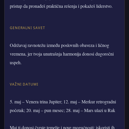
pristup da pronađeš praktična rešenja i pokažeš liderstvo.
GENERALNI SAVET
Održavaj ravnotežu između poslovnih obaveza i ličnog
vremena, jer tvoja unutrašnja harmonija donosi dugoročni
uspeh.
VAŽNI DATUMI
5. maj – Venera trina Jupiter; 12. maj – Merkur retrogradni
početak; 20. maj – pun mesec; 28. maj – Mars ulazi u Rak
Maj ti donosi čvrste temelje i nove mogućnosti; iskoristi ih