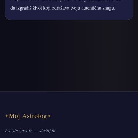
da izgradiš život koji odražava tvoju autentičnu snagu.
Moj Astrolog
✦
✦
Zvezde govore — slušaj ih