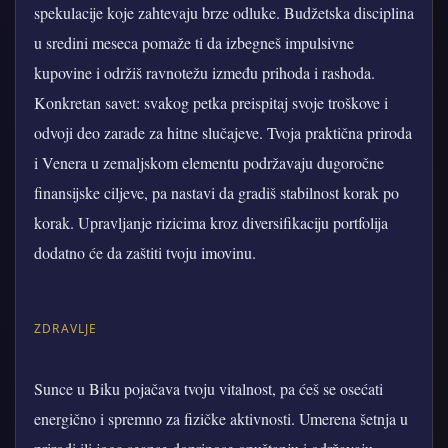
spekulacije koje zahtevaju brze odluke. Budžetska disciplina
u sredini meseca pomaže ti da izbegneš impulsivne
kupovine i održiš ravnotežu između prihoda i rashoda.
Konkretan savet: svakog petka preispitaj svoje troškove i
odvoji deo zarade za hitne slučajeve. Tvoja praktična priroda
i Venera u zemaljskom elementu podržavaju dugoročne
finansijske ciljeve, pa nastavi da gradiš stabilnost korak po
korak. Upravljanje rizicima kroz diversifikaciju portfolija
dodatno će da zaštiti tvoju imovinu.
ZDRAVLJE
Sunce u Biku pojačava tvoju vitalnost, pa ćeš se osećati
energično i spremno za fizičke aktivnosti. Umerena šetnja u