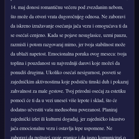
14. maj donosi romantičnu večeru pod zvezdanim nebom,
što može da otvori vrata dugoročnijeg odnosa. Ne zaboravi
da iskreno izražavanje osećanja jača vezu i omogućava ti da
se osećaš cenjeno. Kada se pojave nesuglasice, uzmi pauzu,
razmisli i potom razgovaraj mirno, jer tvoja stabilnost može
da ublaži napetost. Emocionalna poruka ovog meseca: tvoja
toplina i pouzdanost su najvredniji darovi koje možeš da
ponudiš drugima. Ukoliko osećaš nesigurnost, posveti se
zajedničkim aktivnostima koje podstiču timski duh i pokazuj
zahvalnost za male gestove. Tvoj prirodni osećaj za estetiku
pomoći će ti da u vezi uneseš više lepote i sklad, što će
dodatno učvrstiti vašu međusobnu povezanost. Planiraj
zajednički izlet ili kulturni događaj, jer zajedničko iskustvo
jača emocionalnu vezu i ostavlja lepe uspomene. Ne
zaboravi da poštuješ svoje granice i da jasno komuniciraš o