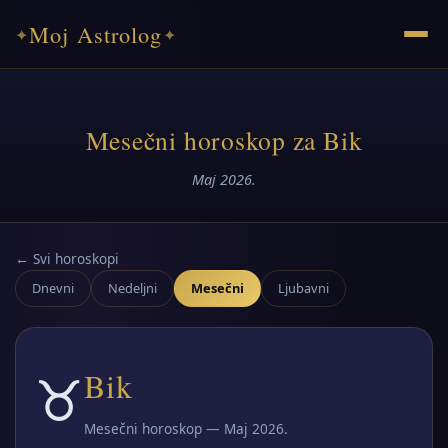
Moj Astrolog
✦
✦
Mesečni horoskop za Bik
Maj 2026.
← Svi horoskopi
Dnevni
Nedeljni
Mesečni
Ljubavni
♉
Bik
Mesečni horoskop — Maj 2026.