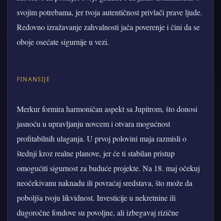
svojim potrebama, jer tvoja autentičnost privlači prave ljude.
Redovno izražavanje zahvalnosti jača poverenje i čini da se
oboje osećate sigurnije u vezi.
FINANSIJE
Merkur formira harmoničan aspekt sa Jupitrom, što donosi
jasnoću u upravljanju novcem i otvara mogućnost
profitabilnih ulaganja. U prvoj polovini maja razmisli o
štednji kroz realne planove, jer će ti stabilan pristup
omogućiti sigurnost za buduće projekte. Na 18. maj očekuj
neočekivanu naknadu ili povraćaj sredstava, što može da
poboljša tvoju likvidnost. Investicije u nekretnine ili
dugoročne fondove su povoljne, ali izbegavaj rizične