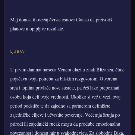
Maj donosi ti osećaj čvrste osnove i šansu da pretvoriš
planove u opipljive rezultate.
LJUBAV
U prvim danima meseca Venera ulazi u znak Blizanca, čime
pojačava tvoju potrebu za bliskim razgovorom. Otvorena
srca i toplina privlače nove susrete, pa ćeš lako prepoznati
osobu koja deli tvoje vrednosti. Ukoliko si već u vezi, ovaj
period podstiče te da zajedno sa partnerom definišete
zajedničke ciljeve i učvrstite poverenje. Večernja šetnja po
prirodi ili zajednički ručak mogu da prodube emocionalnu
povezanost i donesu mir u svakodnevicu. Za slobodne Bika,