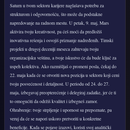
Saturn u tvom sektoru karijere naglašava potrebu za
strukturom i odgovornošću, što može da podstakne
napredovanje na radnom mestu. U petak, 9. maj, Mars
aktivira tvoju kreativnost, pa ćeš moći da predložiš
inovativna rešenja i osvojiš priznanje nadređenih. Timski
projekti u drugoj deceniji meseca zahtevaju tvoju
organizacijsku veštinu, a tvoje iskustvo će da bude ključ za
uspeh kolektiva. Ako razmišljaš o promeni posla, čekaj do
22. maja kada će se otvoriti nova pozicija u sektoru koji ceni
tvoju posvećenost i detaljnost. U periodu od 24. do 27.
maja, izbegavaj preopterećenje i delegiraj zadatke, jer će ti
to omogućiti da održiš kvalitet i izbegneš zamor.
Ohrabrenje: tvoje strpljenje i upornost su prepoznate, pa
veruj da će se napori uskoro pretvoriti u konkretne
beneficije. Kada se pojave izazovi, koristi svoj analitički