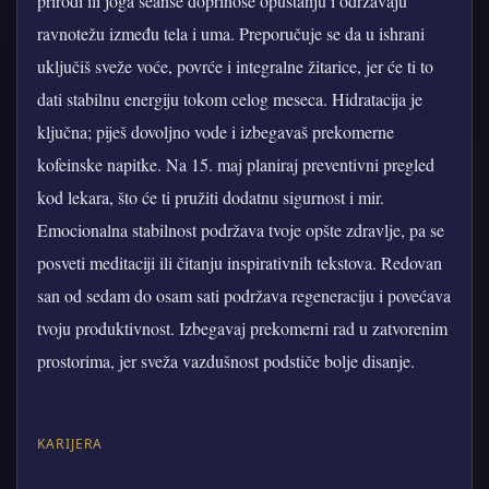
prirodi ili joga seanse doprinose opuštanju i održavaju
ravnotežu između tela i uma. Preporučuje se da u ishrani
uključiš sveže voće, povrće i integralne žitarice, jer će ti to
dati stabilnu energiju tokom celog meseca. Hidratacija je
ključna; piješ dovoljno vode i izbegavaš prekomerne
kofeinske napitke. Na 15. maj planiraj preventivni pregled
kod lekara, što će ti pružiti dodatnu sigurnost i mir.
Emocionalna stabilnost podržava tvoje opšte zdravlje, pa se
posveti meditaciji ili čitanju inspirativnih tekstova. Redovan
san od sedam do osam sati podržava regeneraciju i povećava
tvoju produktivnost. Izbegavaj prekomerni rad u zatvorenim
prostorima, jer sveža vazdušnost podstiče bolje disanje.
KARIJERA