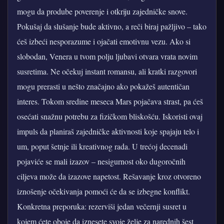
mogu da prodube poverenje i otkriju zajedničke snove.
Pokušaj da slušanje bude aktivno, a reči biraj pažljivo – tako
ćeš izbeći nesporazume i ojačati emotivnu vezu. Ako si
slobodan, Venera u tvom polju ljubavi otvara vrata novim
susretima. Ne očekuj instant romansu, ali kratki razgovori
mogu prerasti u nešto značajno ako pokažeš autentičan
interes. Tokom sredine meseca Mars pojačava strast, pa ćeš
osećati snažnu potrebu za fizičkom bliskošću. Iskoristi ovaj
impuls da planiraš zajedničke aktivnosti koje spajaju telo i
um, poput šetnje ili kreativnog rada. U trećoj decenadi
pojaviće se mali izazov – nesigurnost oko dugoročnih
ciljeva može da izazove napetost. Rešavanje kroz otvoreno
iznošenje očekivanja pomoći će da se izbegne konflikt.
Konkretna preporuka: rezerviši jedan večernji susret u
kojem ćete oboje da iznesete svoje želje za narednih šest