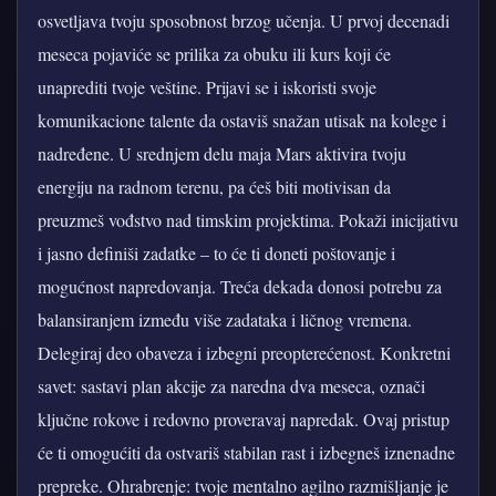
osvetljava tvoju sposobnost brzog učenja. U prvoj decenadi
meseca pojaviće se prilika za obuku ili kurs koji će
unaprediti tvoje veštine. Prijavi se i iskoristi svoje
komunikacione talente da ostaviš snažan utisak na kolege i
nadređene. U srednjem delu maja Mars aktivira tvoju
energiju na radnom terenu, pa ćeš biti motivisan da
preuzmeš vođstvo nad timskim projektima. Pokaži inicijativu
i jasno definiši zadatke – to će ti doneti poštovanje i
mogućnost napredovanja. Treća dekada donosi potrebu za
balansiranjem između više zadataka i ličnog vremena.
Delegiraj deo obaveza i izbegni preopterećenost. Konkretni
savet: sastavi plan akcije za naredna dva meseca, označi
ključne rokove i redovno proveravaj napredak. Ovaj pristup
će ti omogućiti da ostvariš stabilan rast i izbegneš iznenadne
prepreke. Ohrabrenje: tvoje mentalno agilno razmišljanje je