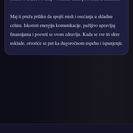
Maj ti pruža priliku da spojiš misli i osećanja u skladnu
celinu. Iskoristi energiju komunikacije, pažljivo upravljaj
finansijama i posveti se svom zdravlju. Kada se sve tri sfere
usklade, otvoriće se put ka dugoročnom uspehu i ispunjenju.