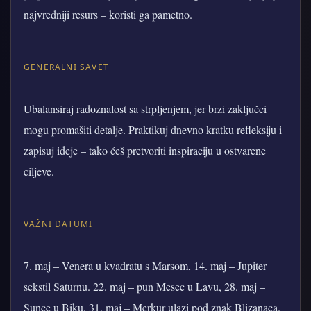
najvredniji resurs – koristi ga pametno.
GENERALNI SAVET
Ubalansiraj radoznalost sa strpljenjem, jer brzi zaključci
mogu promašiti detalje. Praktikuj dnevno kratku refleksiju i
zapisuj ideje – tako ćeš pretvoriti inspiraciju u ostvarene
ciljeve.
VAŽNI DATUMI
7. maj – Venera u kvadratu s Marsom, 14. maj – Jupiter
sekstil Saturnu. 22. maj – pun Mesec u Lavu, 28. maj –
Sunce u Biku, 31. maj – Merkur ulazi pod znak Blizanaca.