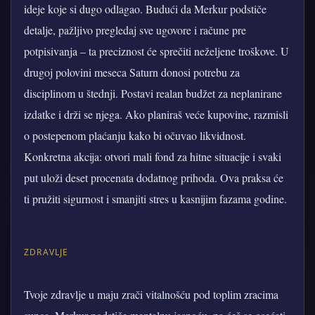
ideje koje si dugo odlagao. Budući da Merkur podstiče
detalje, pažljivo pregledaj sve ugovore i račune pre
potpisivanja – ta preciznost će sprečiti neželjene troškove. U
drugoj polovini meseca Saturn donosi potrebu za
disciplinom u štednji. Postavi realan budžet za neplanirane
izdatke i drži se njega. Ako planiraš veće kupovine, razmisli
o postepenom plaćanju kako bi očuvao likvidnost.
Konkretna akcija: otvori mali fond za hitne situacije i svaki
put uloži deset procenata dodatnog prihoda. Ova praksa će
ti pružiti sigurnost i smanjiti stres u kasnijim fazama godine.
ZDRAVLJE
Tvoje zdravlje u maju zrači vitalnošću pod toplim zracima