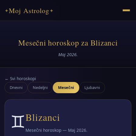
Moj Astrolog
✦
✦
Mesečni horoskop za Blizanci
Maj 2026.
← Svi horoskopi
Dnevni
Nedeljni
Mesečni
Ljubavni
♊
Blizanci
Mesečni horoskop — Maj 2026.