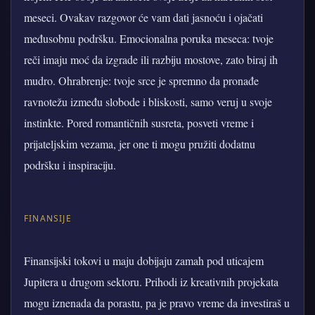
meseci. Ovakav razgovor će vam dati jasnoću i ojačati
međusobnu podršku. Emocionalna poruka meseca: tvoje
reči imaju moć da izgrade ili razbiju mostove, zato biraj ih
mudro. Ohrabrenje: tvoje srce je spremno da pronađe
ravnotežu između slobode i bliskosti, samo veruj u svoje
instinkte. Pored romantičnih susreta, posveti vreme i
prijateljskim vezama, jer one ti mogu pružiti dodatnu
podršku i inspiraciju.
FINANSIJE
Finansijski tokovi u maju dobijaju zamah pod uticajem
Jupitera u drugom sektoru. Prihodi iz kreativnih projekata
mogu iznenada da porastu, pa je pravo vreme da investiraš u