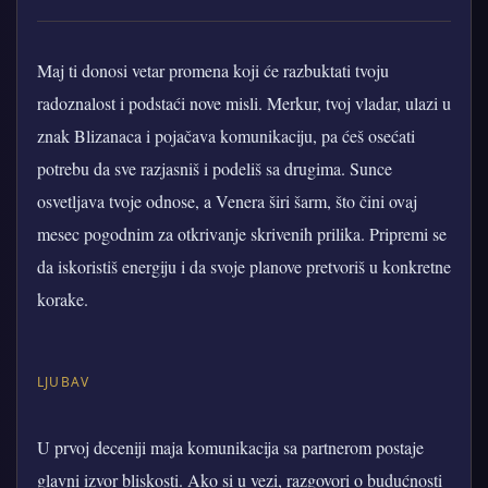
Maj ti donosi vetar promena koji će razbuktati tvoju
radoznalost i podstaći nove misli. Merkur, tvoj vladar, ulazi u
znak Blizanaca i pojačava komunikaciju, pa ćeš osećati
potrebu da sve razjasniš i podeliš sa drugima. Sunce
osvetljava tvoje odnose, a Venera širi šarm, što čini ovaj
mesec pogodnim za otkrivanje skrivenih prilika. Pripremi se
da iskoristiš energiju i da svoje planove pretvoriš u konkretne
korake.
LJUBAV
U prvoj deceniji maja komunikacija sa partnerom postaje
glavni izvor bliskosti. Ako si u vezi, razgovori o budućnosti