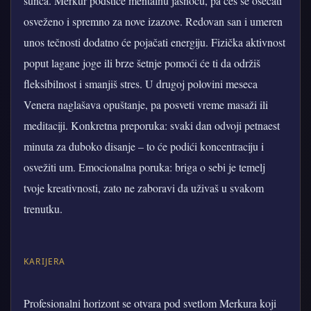
sunca. Merkur podstiče mentalnu jasnoću, pa ćeš se osećati
osveženo i spremno za nove izazove. Redovan san i umeren
unos tečnosti dodatno će pojačati energiju. Fizička aktivnost
poput lagane joge ili brze šetnje pomoći će ti da održiš
fleksibilnost i smanjiš stres. U drugoj polovini meseca
Venera naglašava opuštanje, pa posveti vreme masaži ili
meditaciji. Konkretna preporuka: svaki dan odvoji petnaest
minuta za duboko disanje – to će podići koncentraciju i
osvežiti um. Emocionalna poruka: briga o sebi je temelj
tvoje kreativnosti, zato ne zaboravi da uživaš u svakom
trenutku.
KARIJERA
Profesionalni horizont se otvara pod svetlom Merkura koji