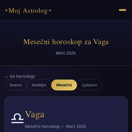
Moj Astrolog
✦
✦
Mesečni horoskop za Vaga
Mart 2026.
← Svi horoskopi
Dnevni
Nedeljni
Mesečni
Ljubavni
♎
Vaga
Mesečni horoskop — Mart 2026.