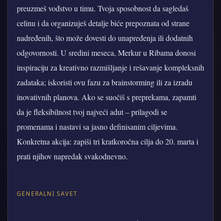
preuzmeš vođstvo u timu. Tvoja sposobnost da sagledaš
celinu i da organizuješ detalje biće prepoznata od strane
nadređenih, što može dovesti do unapređenja ili dodatnih
odgovornosti. U sredini meseca, Merkur u Ribama donosi
inspiraciju za kreativno razmišljanje i rešavanje kompleksnih
zadataka; iskoristi ovu fazu za brainstorming ili za izradu
inovativnih planova. Ako se suočiš s preprekama, zapamti
da je fleksibilnost tvoj najveći adut – prilagodi se
promenama i nastavi sa jasno definisanim ciljevima.
Konkretna akcija: zapiši tri kratkoročna cilja do 20. marta i
prati njihov napredak svakodnevno.
GENERALNI SAVET