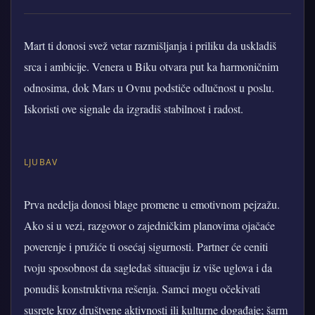
Mart ti donosi svež vetar razmišljanja i priliku da uskladiš
srca i ambicije. Venera u Biku otvara put ka harmoničnim
odnosima, dok Mars u Ovnu podstiče odlučnost u poslu.
Iskoristi ove signale da izgradiš stabilnost i radost.
LJUBAV
Prva nedelja donosi blage promene u emotivnom pejzažu.
Ako si u vezi, razgovor o zajedničkim planovima ojačaće
poverenje i pružiće ti osećaj sigurnosti. Partner će ceniti
tvoju sposobnost da sagledaš situaciju iz više uglova i da
ponudiš konstruktivna rešenja. Samci mogu očekivati
susrete kroz društvene aktivnosti ili kulturne događaje; šarm