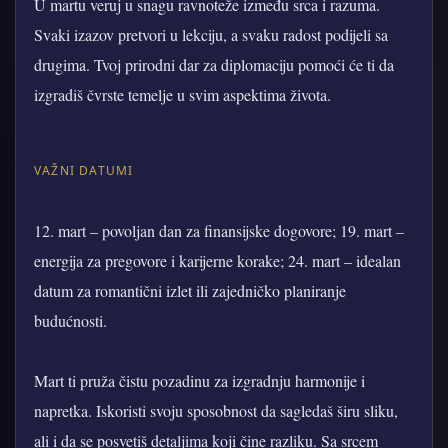
U martu veruj u snagu ravnoteže između srca i razuma.
Svaki izazov pretvori u lekciju, a svaku radost podijeli sa
drugima. Tvoj prirodni dar za diplomaciju pomoći će ti da
izgradiš čvrste temelje u svim aspektima života.
VAŽNI DATUMI
12. mart – povoljan dan za finansijske dogovore; 19. mart –
energija za pregovore i karijerne korake; 24. mart – idealan
datum za romantični izlet ili zajedničko planiranje
budućnosti.
Mart ti pruža čistu pozadinu za izgradnju harmonije i
napretka. Iskoristi svoju sposobnost da sagledaš širu sliku,
ali i da se posvetiš detaljima koji čine razliku. Sa srcem