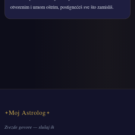
otvorenim i umom oštrim, postignećeš sve što zamisliš.
Moj Astrolog
✦
✦
Zvezde govore — slušaj ih