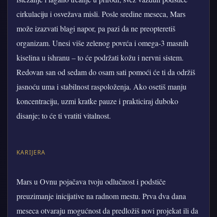
cirkulaciju i osvežava misli. Posle sredine meseca, Mars
može izazvati blagi napor, pa pazi da ne preopteretiš
organizam. Unesi više zelenog povrća i omega‑3 masnih
kiselina u ishranu – to će podržati kožu i nervni sistem.
Redovan san od sedam do osam sati pomoći će ti da održiš
jasnoću uma i stabilnost raspoloženja. Ako osetiš manju
koncentraciju, uzmi kratke pauze i prakticiraj duboko
disanje; to će ti vratiti vitalnost.
KARIJERA
Mars u Ovnu pojačava tvoju odlučnost i podstiče
preuzimanje inicijative na radnom mestu. Prva dva dana
meseca otvaraju mogućnost da predložiš novi projekat ili da