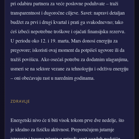
pri odabiru partnera za veće poslovne poduhvate – traži
transparentnost i dugoročne ciljeve. Savet: napravi detaljan
budžet za prvi i drugi kvartal i prati ga svakodnevno; tako
ćeš izbeći nepotrebne troškove i ojačati finansijsku rezervu.
U periodu oko 12. i 19. marta, Mars donosi energiju za
pregovore; iskoristi ovaj moment da potpišeš ugovore ili da
tražiš povišicu. Ako osećaš potrebu za dodatnim ulaganjima,
usmeri se na sektore vezane za tehnologiju i održivu energiju
– oni obećavaju rast u narednim godinama.
ZDRAVLJE
Energetski nivo će ti biti visok tokom prve dve nedelje, što
je idealno za fizičku aktivnost. Preporučujem jutarnje
istezanje i lagano trčanje u prirodi; svež vazduh podstiče