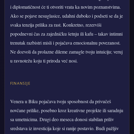
i diplomatičnost će ti otvoriti vrata ka novim poznanstvima.
Ako se pojave nesuglasice, udahni duboko i podseti se da je
svaka tenzija prilika za rast. Konkretno, rezerviši
popodnevni čas za zajedničku šetnju ili kafu – takav intimni
trenutak razbistri misli i pojačava emocionalnu povezanost.
Ne dozvoli da prolazne dileme zamagle tvoju intuiciju; veruj
u ravnotežu koju ti priroda već nosi.
FINANSIJE
Venera u Biku pojačava tvoju sposobnost da privučeš
novčane prilike, posebno kroz kreativne projekte ili saradnju
sa umetnicima. Drugi deo meseca donosi stabilan priliv
sredstava iz investicija koje si ranije postavio. Budi pažljiv