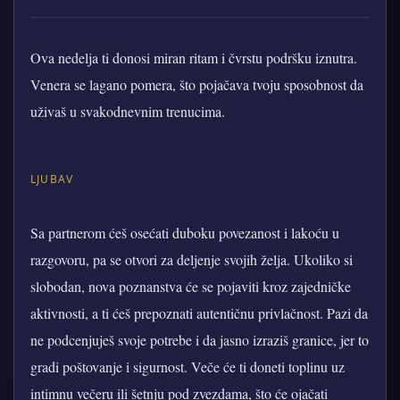
Ova nedelja ti donosi miran ritam i čvrstu podršku iznutra.
Venera se lagano pomera, što pojačava tvoju sposobnost da
uživaš u svakodnevnim trenucima.
LJUBAV
Sa partnerom ćeš osećati duboku povezanost i lakoću u
razgovoru, pa se otvori za deljenje svojih želja. Ukoliko si
slobodan, nova poznanstva će se pojaviti kroz zajedničke
aktivnosti, a ti ćeš prepoznati autentičnu privlačnost. Pazi da
ne podcenjuješ svoje potrebe i da jasno izraziš granice, jer to
gradi poštovanje i sigurnost. Veče će ti doneti toplinu uz
intimnu večeru ili šetnju pod zvezdama, što će ojačati