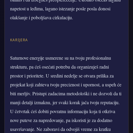
napetost u leđima, lagano istezanje posle posla donosi
olakšanje i poboljšava cirkulaciju.
KARIJERA
Saturnove energije usmerene su na tvoju profesionalnu
strukturu, pa ćeš osećati potrebu da organizuješ radni
prostor i prioritete. U sredini nedelje se otvara prilika za
projekat koji zahteva tvoju preciznost i upornost, a uspeh će
biti merljiv. Pristupi zadacima metodološki i ne dozvoli da ti
manji detalji izmaknu, jer svaki korak jača tvoju reputaciju.
U četvrtak ćeš dobiti povratnu informaciju koja ti otkriva
nove puteve za napredovanje, pa iskoristi je za dodatno
usavršavanje. Ne zaboravi da odvojiš vreme za kratku