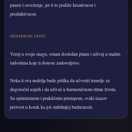
pauzu i osveženje, jer ti to podiže kreativnost i
produktivnost.
GENERALNI SAVET
Veruj u svoju snagu, ostani dosledan planu i uživaj u malim
radostima koje ti donose zadovoljstvo.
Neka ti ova nedelja bude prilika da učvrstiš temelje za
dugoročni uspeh i da uživaš u harmoničnom ritmu života.
Sa optimizmom i praktičnim pristupom, svaki izazov
pretvori u korak ka još stabilnijoj budućnosti.