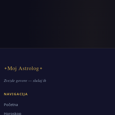
Moj Astrolog
✦
✦
Zvezde govore — slušaj ih
NAVIGACIJA
Početna
Horoskop