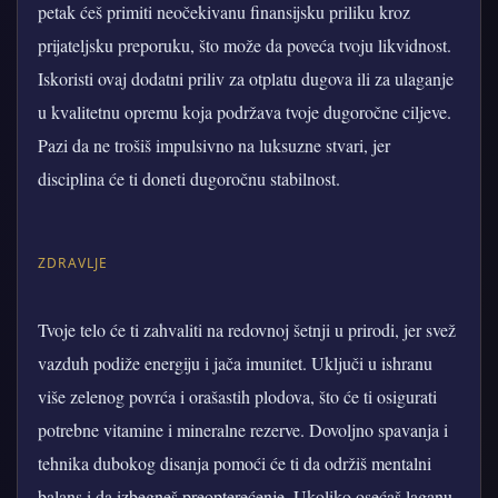
petak ćeš primiti neočekivanu finansijsku priliku kroz
prijateljsku preporuku, što može da poveća tvoju likvidnost.
Iskoristi ovaj dodatni priliv za otplatu dugova ili za ulaganje
u kvalitetnu opremu koja podržava tvoje dugoročne ciljeve.
Pazi da ne trošiš impulsivno na luksuzne stvari, jer
disciplina će ti doneti dugoročnu stabilnost.
ZDRAVLJE
Tvoje telo će ti zahvaliti na redovnoj šetnji u prirodi, jer svež
vazduh podiže energiju i jača imunitet. Uključi u ishranu
više zelenog povrća i orašastih plodova, što će ti osigurati
potrebne vitamine i mineralne rezerve. Dovoljno spavanja i
tehnika dubokog disanja pomoći će ti da održiš mentalni
balans i da izbegneš preopterećenje. Ukoliko osećaš laganu