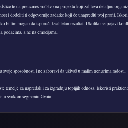
dstiče te da preuzmeš vođstvo na projektu koji zahteva detaljnu organiz
st i dodeliti ti odgovornije zadatke koji će unaprediti tvoj profil. Iskoris
ko bi tim mogao da isporuči kvalitetan rezultat. Ukoliko se pojavi konfl
a podacima, a ne na emocijama.
 u svoje sposobnosti i ne zaboravi da uživaš u malim trenucima radosti.
te temelje za napredak i za izgradnju toplijih odnosa. Iskoristi praktičnost
zati u svakom segmentu života.