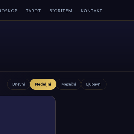
ROSKOP
TAROT
BIORITEM
KONTAKT
Dnevni
Nedeljni
Mesečni
Ljubavni