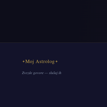
Moj Astrolog
✦
✦
Zvezde govore — slušaj ih