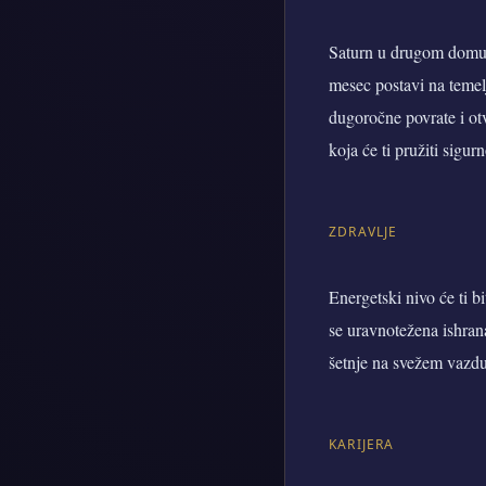
Saturn u drugom domu p
mesec postavi na temelj
dugoročne povrate i ot
koja će ti pružiti sigurn
ZDRAVLJE
Energetski nivo će ti b
se uravnotežena ishran
šetnje na svežem vazduh
KARIJERA