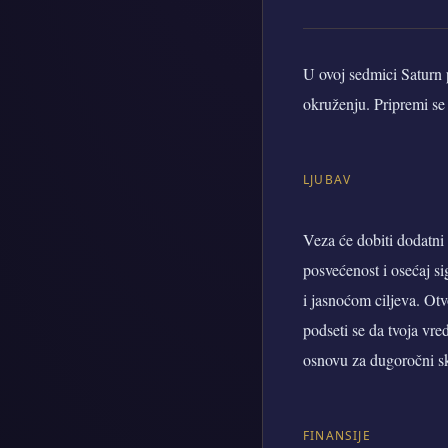
U ovoj sedmici Saturn 
okruženju. Pripremi se 
LJUBAV
Veza će dobiti dodatni 
posvećenost i osećaj s
i jasnoćom ciljeva. Otv
podseti se da tvoja vre
osnovu za dugoročni s
FINANSIJE