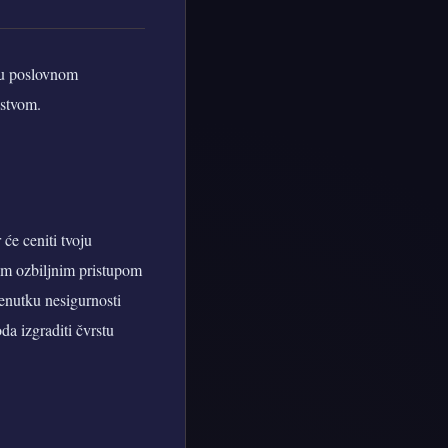
u u poslovnom
jstvom.
će ceniti tvoju
jim ozbiljnim pristupom
renutku nesigurnosti
da izgraditi čvrstu