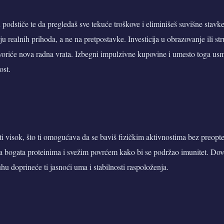
odstiče te da pregledaš sve tekuće troškove i eliminišeš suvišne stavk
u realnih prihoda, a ne na pretpostavke. Investicija u obrazovanje ili st
voriće nova radna vrata. Izbegni impulzivne kupovine i umesto toga usme
ost.
iti visok, što ti omogućava da se baviš fizičkim aktivnostima bez preopt
a bogata proteinima i svežim povrćem kako bi se podržao imunitet. Dovo
u doprineće ti jasnoći uma i stabilnosti raspoloženja.