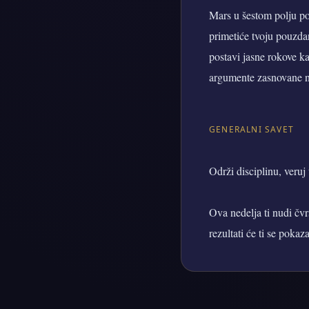
Mars u šestom polju po
primetiće tvoju pouzdano
postavi jasne rokove ka
argumente zasnovane n
GENERALNI SAVET
Održi disciplinu, veruj
Ova nedelja ti nudi čvrs
rezultati će ti se poka