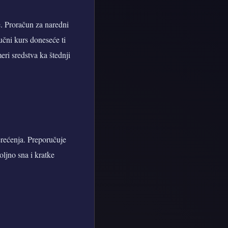
e. Proračun za naredni
ručni kurs doneseće ti
ri sredstva ka štednji
erećenja. Preporučuje
ljno sna i kratke