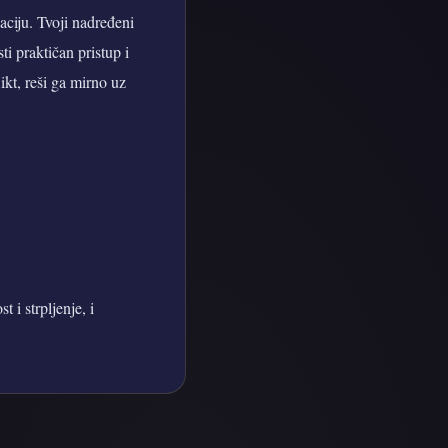
aciju. Tvoji nadređeni
ti praktičan pristup i
ikt, reši ga mirno uz
 i strpljenje, i