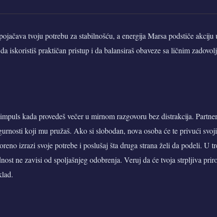
pojačava tvoju potrebu za stabilnošću, a energija Marsa podstiče akcij
da iskoristiš praktičan pristup i da balansiraš obaveze sa ličnim zadovol
impuls kada provedeš večer u mirnom razgovoru bez distrakcija. Partner 
igurnosti koji mu pružaš. Ako si slobodan, nova osoba će te privući svo
oreno izrazi svoje potrebe i poslušaj šta druga strana želi da podeli. U t
dnost ne zavisi od spoljašnjeg odobrenja. Veruj da će tvoja strpljiva priro
klad.