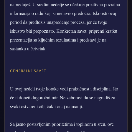
napreduješ. U sredini nedelje se očekuje pozitivna povratna
informacija o radu koji si nedavno predočio. Iskoristi ovaj
period da predložiš unapređenje procesa, jer će tvoje
iskustvo biti prepoznato. Konkretan savet: pripremi kratku
prezentaciju sa ključnim rezultatima i predstavi je na
sastanku u četvrtak.
GENERALNI SAVET
U ovoj nedeli tvoje korake vodi praktičnost i disciplina, što
će ti doneti dugoročni mir. Ne zaboravi da se nagradiš za
svaki ostvareni cilj, čak i onaj najmanji.
Sa jasno postavljenim prioritetima i toplinom u srcu, ove