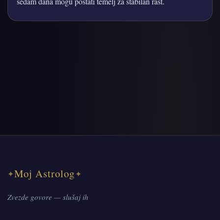
sedam dana mogu postati temelj za stabilan rast.
Moj Astrolog
✦
✦
Zvezde govore — slušaj ih