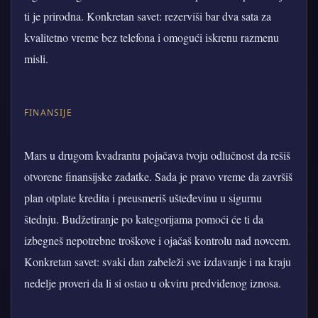
ti je prirodna. Konkretan savet: rezerviši bar dva sata za
kvalitetno vreme bez telefona i omogući iskrenu razmenu
misli.
FINANSIJE
Mars u drugom kvadrantu pojačava tvoju odlučnost da rešiš
otvorene finansijske zadatke. Sada je pravo vreme da završiš
plan otplate kredita i preusmeriš ušteđevinu u sigurnu
štednju. Budžetiranje po kategorijama pomoći će ti da
izbegneš nepotrebne troškove i ojačaš kontrolu nad novcem.
Konkretan savet: svaki dan zabeleži sve izdavanje i na kraju
nedelje proveri da li si ostao u okviru predviđenog iznosa.