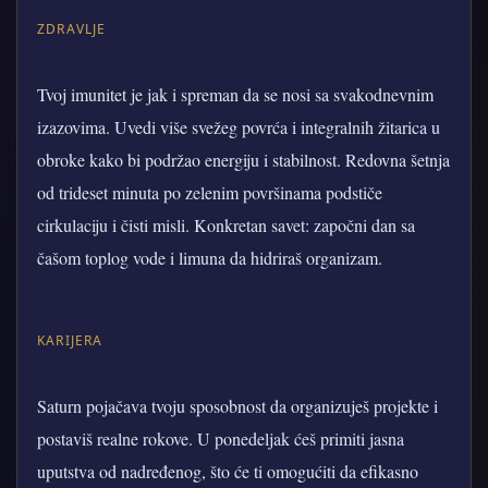
ZDRAVLJE
Tvoj imunitet je jak i spreman da se nosi sa svakodnevnim
izazovima. Uvedi više svežeg povrća i integralnih žitarica u
obroke kako bi podržao energiju i stabilnost. Redovna šetnja
od trideset minuta po zelenim površinama podstiče
cirkulaciju i čisti misli. Konkretan savet: započni dan sa
čašom toplog vode i limuna da hidriraš organizam.
KARIJERA
Saturn pojačava tvoju sposobnost da organizuješ projekte i
postaviš realne rokove. U ponedeljak ćeš primiti jasna
uputstva od nadređenog, što će ti omogućiti da efikasno