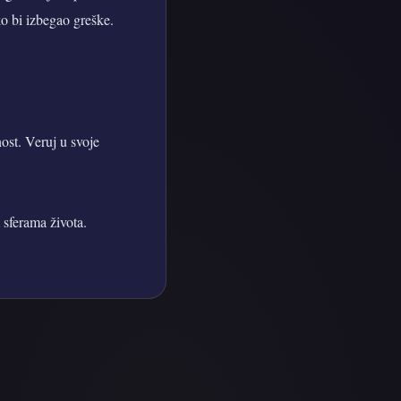
ko bi izbegao greške.
ost. Veruj u svoje
 sferama života.