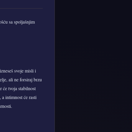
ošću sa spoljašnjim
zneseš svoje misli i
je, ali ne forsiraj brzu
 će tvoja stabilnost
a intimnost će rasti
rnosti.