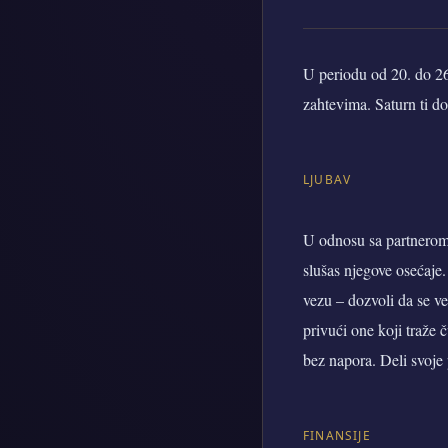
U periodu od 20. do 26.
zahtevima. Saturn ti don
LJUBAV
U odnosu sa partnerom 
slušas njegove osećaje.
vezu – dozvoli da se ve
privući one koji traže 
bez napora. Deli svoje 
FINANSIJE