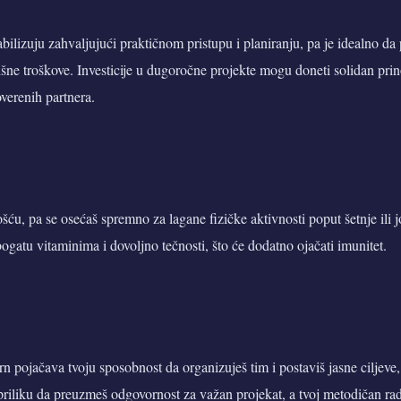
tabilizuju zahvaljujući praktičnom pristupu i planiranju, pa je idealno d
išne troškove. Investicije u dugoročne projekte mogu doneti solidan prino
overenih partnera.
ošću, pa se osećaš spremno za lagane fizičke aktivnosti poput šetnje ili 
gatu vitaminima i dovoljno tečnosti, što će dodatno ojačati imunitet.
pojačava tvoju sposobnost da organizuješ tim i postaviš jasne ciljeve, 
 priliku da preuzmeš odgovornost za važan projekat, a tvoj metodičan ra