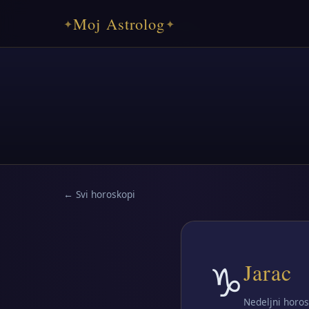
Moj Astrolog
✦
✦
← Svi horoskopi
♑
Jarac
Nedeljni horos