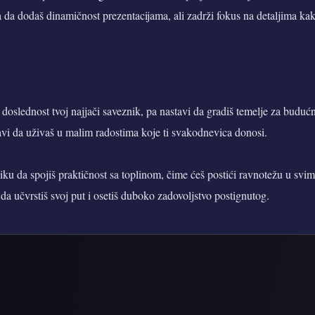
a da dodaš dinamičnost prezentacijama, ali zadrži fokus na detaljima ka
doslednost tvoj najjači saveznik, pa nastavi da gradiš temelje za budućn
avi da uživaš u malim radostima koje ti svakodnevica donosi.
liku da spojiš praktičnost sa toplinom, čime ćeš postići ravnotežu u svim
k da učvrstiš svoj put i osetiš duboko zadovoljstvo postignutog.