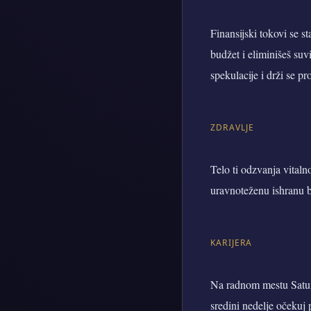
Finansijski tokovi se s
budžet i eliminišeš suv
spekulacije i drži se pr
ZDRAVLJE
Telo ti odzvanja vitaln
uravnoteženu ishranu bo
KARIJERA
Na radnom mestu Saturn 
sredini nedelje očekuj