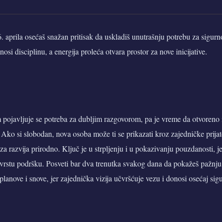
 aprila osećaš snažan pritisak da uskladiš unutrašnju potrebu za sigurn
osi disciplinu, a energija proleća otvara prostor za nove inicijative.
pojavljuje se potreba za dubljim razgovorom, pa je vreme da otvoreno i
 Ako si slobodan, nova osoba može ti se prikazati kroz zajedničke prijatel
za razvija prirodno. Ključ je u strpljenju i u pokazivanju pouzdanosti, jer
čvrstu podršku. Posveti bar dva trenutka svakog dana da pokažeš pažnju, 
planove i snove, jer zajednička vizija učvršćuje vezu i donosi osećaj sigu