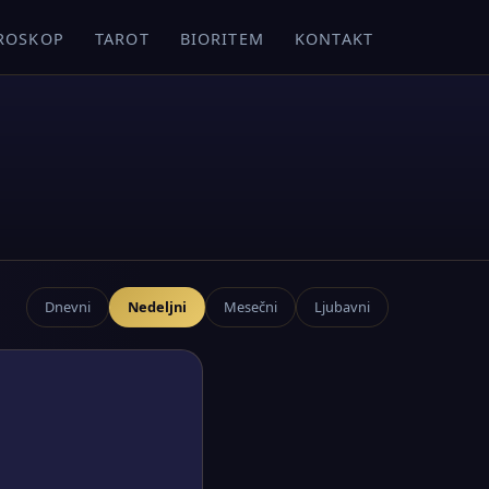
ROSKOP
TAROT
BIORITEM
KONTAKT
Dnevni
Nedeljni
Mesečni
Ljubavni