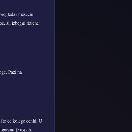
a pregledaš mesečni
s, ali izbegni rizične
joge. Pazi na
što će kolege ceniti. U
d garantuje uspeh.