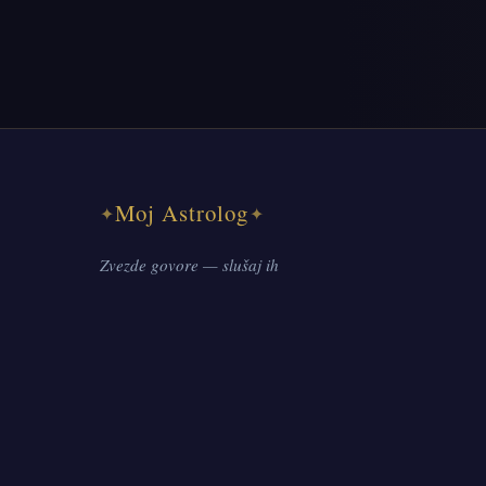
Moj Astrolog
✦
✦
Zvezde govore — slušaj ih