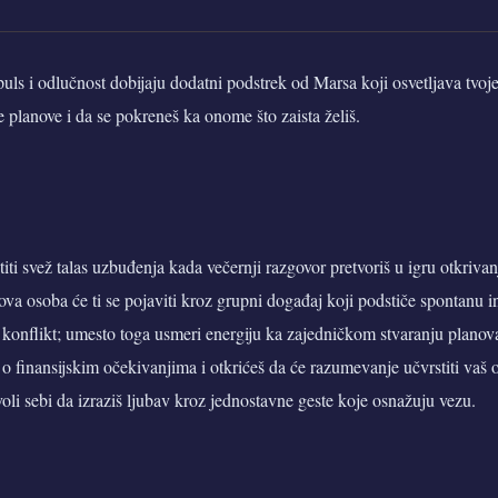
uls i odlučnost dobijaju dodatni podstrek od Marsa koji osvetljava tvoje c
 planove i da se pokreneš ka onome što zaista želiš.
titi svež talas uzbuđenja kada večernji razgovor pretvoriš u igru otkrivan
va osoba će ti se pojaviti kroz grupni događaj koji podstiče spontanu in
 u konflikt; umesto toga usmeri energiju ka zajedničkom stvaranju plano
o finansijskim očekivanjima i otkrićeš da će razumevanje učvrstiti vaš 
li sebi da izraziš ljubav kroz jednostavne geste koje osnažuju vezu.