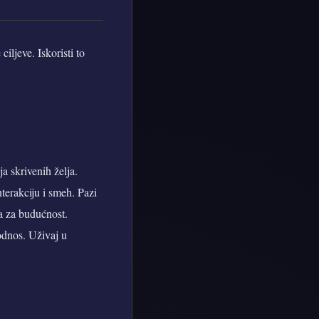
iljeve. Iskoristi to
ja skrivenih želja.
terakciju i smeh. Pazi
va za budućnost.
odnos. Uživaj u