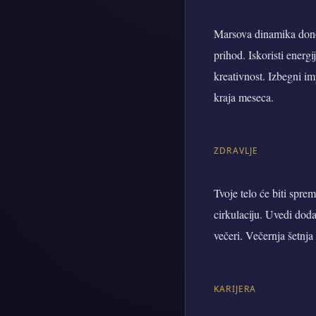
Marsova dinamika donos
prihod. Iskoristi energi
kreativnost. Izbegni im
kraja meseca.
ZDRAVLJE
Tvoje telo će biti spre
cirkulaciju. Uvedi dod
večeri. Večernja šetnja
KARIJERA