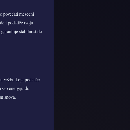
e povećati mesečni
ade i podstiče tvoju
 garantuje stabilnost do
čnu vežbu koja podstiče
držao energiju do
un snova.