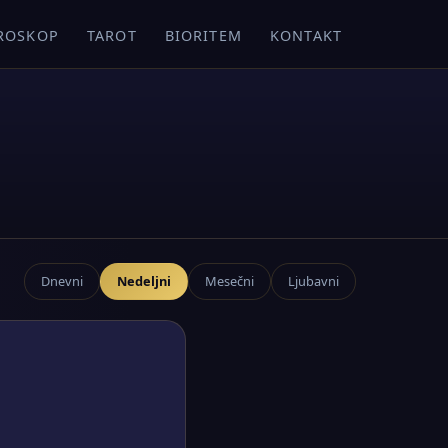
ROSKOP
TAROT
BIORITEM
KONTAKT
Dnevni
Nedeljni
Mesečni
Ljubavni