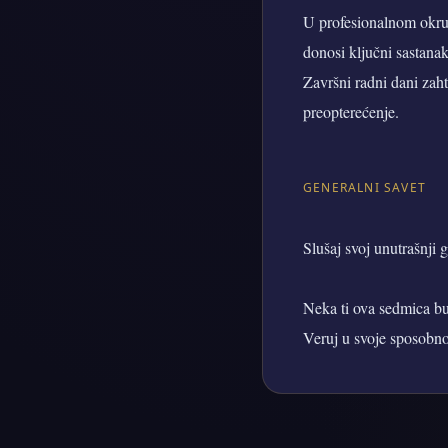
U profesionalnom okruže
donosi ključni sastanak
Završni radni dani zaht
preopterećenje.
GENERALNI SAVET
Slušaj svoj unutrašnji 
Neka ti ova sedmica bud
Veruj u svoje sposobnos