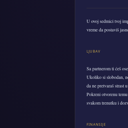
U ovoj sedmici tvoj imp
vreme da postaviš jasne
LJUBAV
Sa partnerom ti ćeš ose
Ukoliko si slobodan, no
da ne pretvaraš strast
Pokreni otvorenu temu 
svakom trenutku i dozvo
FINANSIJE