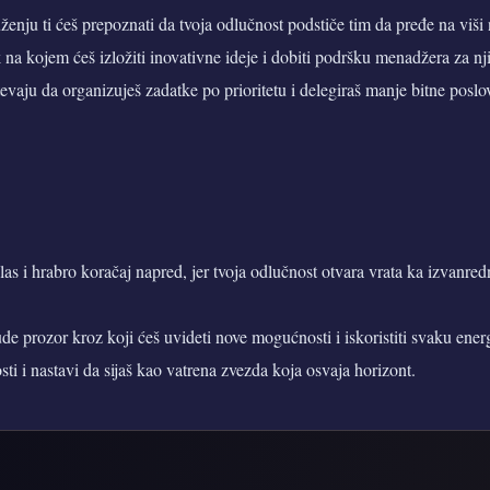
nju ti ćeš prepoznati da tvoja odlučnost podstiče tim da pređe na viši 
 na kojem ćeš izložiti inovativne ideje i dobiti podršku menadžera za nji
evaju da organizuješ zadatke po prioritetu i delegiraš manje bitne posl
glas i hrabro koračaj napred, jer tvoja odlučnost otvara vrata ka izvanre
e prozor kroz koji ćeš uvideti nove mogućnosti i iskoristiti svaku energi
ti i nastavi da sijaš kao vatrena zvezda koja osvaja horizont.