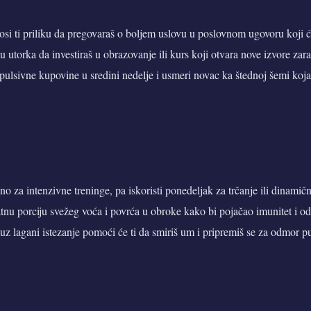
i ti priliku da pregovaraš o boljem uslovu u poslovnom ugovoru koji ć
ju utorka da investiraš u obrazovanje ili kurs koji otvara nove izvore zar
pulsivne kupovine u sredini nedelje i usmeri novac ka štednoj šemi koja
mno za intenzivne treninge, pa iskoristi ponedeljak za trčanje ili dinami
atnu porciju svežeg voća i povrća u obroke kako bi pojačao imunitet i o
 uz lagani istezanje pomoći će ti da smiriš um i pripremiš se za odmor p