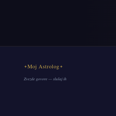
Moj Astrolog
✦
✦
Zvezde govore — slušaj ih