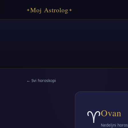
Moj Astrolog
✦
✦
← Svi horoskopi
♈
Ovan
Nedeljni horos