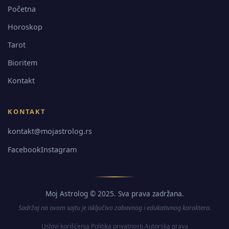
Početna
Horoskop
Tarot
Bioritem
Kontakt
KONTAKT
kontakt@mojastrolog.rs
Facebook
Instagram
Moj Astrolog © 2025. Sva prava zadržana.
Sadržaj na ovom sajtu je isključivo zabavnog i edukativnog karaktera.
Uslovi korišćenja
Politika privatnosti
Autorska prava
·
·