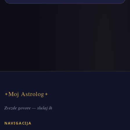
Moj Astrolog
✦
✦
Zvezde govore — slušaj ih
NAVIGACIJA