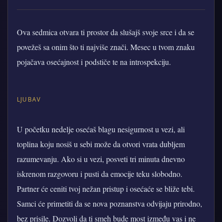
Ova sedmica otvara ti prostor da slušajš svoje srce i da se
povežeš sa onim što ti najviše znači. Mesec u tvom znaku
pojačava osećajnost i podstiče te na introspekciju.
LJUBAV
U početku nedelje osećaš blagu nesigurnost u vezi, ali
toplina koju nosiš u sebi može da otvori vrata dubljem
razumevanju. Ako si u vezi, posveti tri minuta dnevno
iskrenom razgovoru i pusti da emocije teku slobodno.
Partner će ceniti tvoj nežan pristup i osećaće se bliže tebi.
Samci će primetiti da se nova poznanstva odvijaju prirodno,
bez prisile. Dozvoli da ti smeh bude most između vas i ne