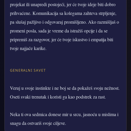
projekat ili unapredi postojeći, jer će tvoje ideje biti dobro
prihvaćene. Komunikacija sa kolegama zahteva strpljenje,
pa slušaj pažljivo i odgovaraj promišljeno. Ako razmišljaš o
promeni posla, sada je vreme da istražiš opcije i da se
pripremiš za razgovor, jer će tvoje iskustvo i empatija biti
tvoje najjače karike.
GENERALNI SAVET
Veruj u svoje instinkte i ne boj se da pokažeš svoju nežnost.
Oseti svaki trenutak i koristi ga kao podstrek za rast.
Neka ti ova sedmica donese mir u srcu, jasnoću u mislima i
snagu da ostvariš svoje ciljeve.