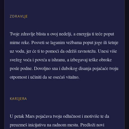
ZDRAVLJE
Tvoje zdravlje blista u ovoj nedelji, a energija ti teče poput
mirne reke. Posveti se laganim vežbama poput joge ili šetnje
uz vodu, jer će ti to pomoći da održiš ravnotežu. Unesi više
svežeg voća i povrća u ishranu, a izbegavaj teške obroke
posle podne. Dovoljno sna i dubokog disanja pojačaće tvoju
otpornost i učiniti da se osećaš vitalno.
KARIJERA
U petak Mars pojačava tvoju odlučnost i motiviše te da
preuzmeš inicijativu na radnom mestu. Predloži novi