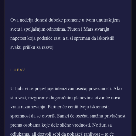
Ova nedelja donosi duboke promene u tvom unutrašnjem
svetu i spoljašnjim odnosima. Pluton i Mars stvaraju
napetost koja podstiče rast, a ti si spreman da iskoristiš
svaku priliku za razvoj.
LJUBAV
U ljubavi se pojavljuje intenzivan osećaj povezanosti. Ako
si u vezi, razgovor o dugoročnim planovima otvoriće nova
vrata razumevanja. Partner će ceniti tvoju iskrenost i
spremnost da se otvoriš. Samci će osećati snažnu privlačnost
prema osobama koje dele slične vrednosti. Ne žuri sa
odlukama, ali dozvoli sebi da pokažeš ranjivost – to će