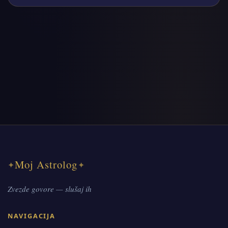
Moj Astrolog
✦
✦
Zvezde govore — slušaj ih
NAVIGACIJA