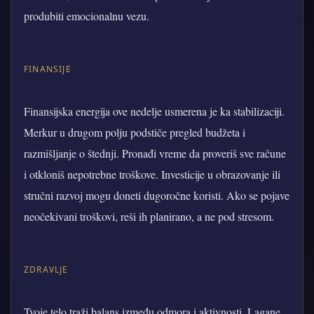
produbiti emocionalnu vezu.
FINANSIJE
Finansijska energija ove nedelje usmerena je ka stabilizaciji.
Merkur u drugom polju podstiče pregled budžeta i
razmišljanje o štednji. Pronađi vreme da proveriš sve račune
i otkloniš nepotrebne troškove. Investicije u obrazovanje ili
stručni razvoj mogu doneti dugoročne koristi. Ako se pojave
neočekivani troškovi, reši ih planirano, a ne pod stresom.
ZDRAVLJE
Tvoje telo traži balans između odmora i aktivnosti. Lagane