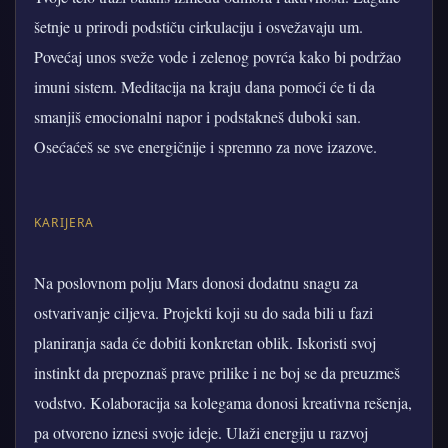
šetnje u prirodi podstiču cirkulaciju i osvežavaju um.
Povećaj unos sveže vode i zelenog povrća kako bi podržao
imuni sistem. Meditacija na kraju dana pomoći će ti da
smanjiš emocionalni napor i podstakneš duboki san.
Osećaćeš se sve energičnije i spremno za nove izazove.
KARIJERA
Na poslovnom polju Mars donosi dodatnu snagu za
ostvarivanje ciljeva. Projekti koji su do sada bili u fazi
planiranja sada će dobiti konkretan oblik. Iskoristi svoj
instinkt da prepoznaš prave prilike i ne boj se da preuzmeš
vodstvo. Kolaboracija sa kolegama donosi kreativna rešenja,
pa otvoreno iznesi svoje ideje. Ulaži energiju u razvoj