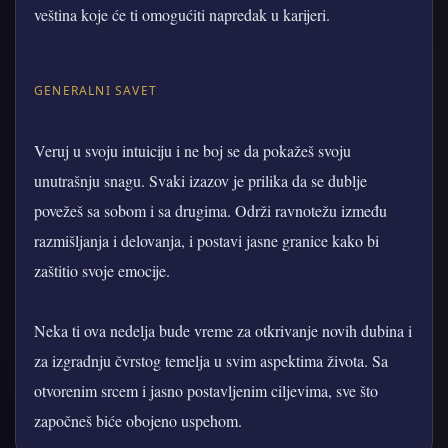
veština koje će ti omogućiti napredak u karijeri.
GENERALNI SAVET
Veruj u svoju intuiciju i ne boj se da pokažeš svoju
unutrašnju snagu. Svaki izazov je prilika da se dublje
povežeš sa sobom i sa drugima. Održi ravnotežu između
razmišljanja i delovanja, i postavi jasne granice kako bi
zaštitio svoje emocije.
Neka ti ova nedelja bude vreme za otkrivanje novih dubina i
za izgradnju čvrstog temelja u svim aspektima života. Sa
otvorenim srcem i jasno postavljenim ciljevima, sve što
započneš biće obojeno uspehom.