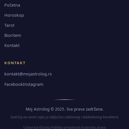
Početna
Horoskop
Tarot
Bioritem
Kontakt
KONTAKT
kontakt@mojastrolog.rs
Facebook
Instagram
Moj Astrolog © 2025. Sva prava zadržana.
Sadržaj na ovom sajtu je isključivo zabavnog i edukativnog karaktera.
Uslovi korišćenja
Politika privatnosti
Autorska prava
·
·