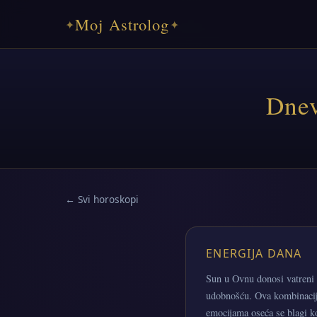
Moj Astrolog
✦
✦
Dnev
← Svi horoskopi
ENERGIJA DANA
Sun u Ovnu donosi vatreni 
udobnošću. Ova kombinacija 
emocijama oseća se blagi ko