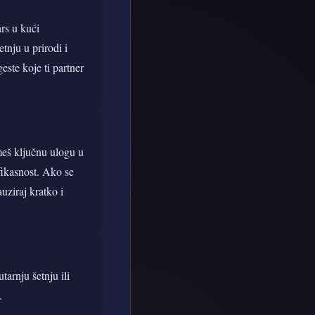
ars u kući
etnju u prirodi i
este koje ti partner
meš ključnu ulogu u
fikasnost. Ako se
uziraj kratko i
tarnju šetnju ili
.