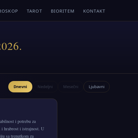
ROSKOP
TAROT
BIORITEM
KONTAKT
2026.
Dnevni
Nedeljni
Mesečni
Ljubavni
bilnost i potrebu za
 hrabrost i istrajnost. U
iju sa trenutkom za