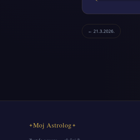
← 21.3.2026.
Moj Astrolog
✦
✦