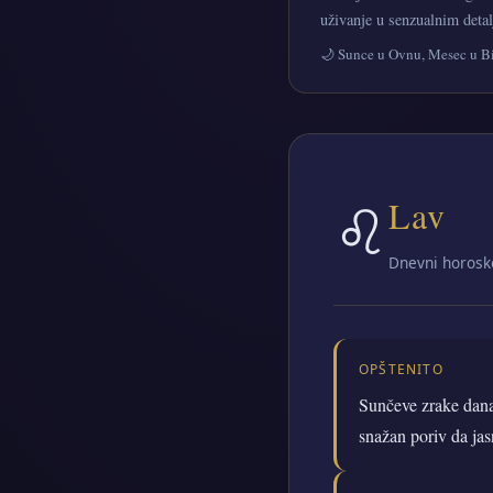
uživanje u senzualnim deta
🌙 Sunce u Ovnu, Mesec u B
♌
Lav
Dnevni horosk
OPŠTENITO
Sunčeve zrake danas
snažan poriv da jasn