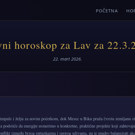
POČETNA
HO
ni horoskop za Lav za 22.3.
22. mart 2026.
impuls i želju za novim početkom, dok Mesec u Biku pruža čvrstu zemljanu sta
podstiče da energiju usmerimo u konkretne, praktične projekte koji zahtevaju i
nflikt između brzog entuzijazma i sporog uživanja, pa je mudro balansirati akc