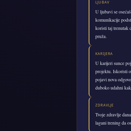
LJUBAV
U ljubavi se osećaš
komunikacije podstič
koristi taj trenutak
pruža.
KARIJERA
U karijeri sunce po
projektu. Iskoristi
pojavi nova odgovorn
duboko udahni kako 
ZDRAVLJE
Tvoje zdravlje danas
lagani trening da os