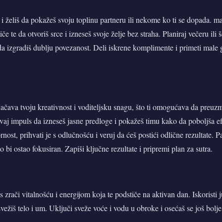
 i želiš da pokažeš svoju toplinu partneru ili nekome ko ti se dopada. m
e te da otvoriš srce i izneseš svoje želje bez straha. Planiraj večeru ili š
 da izgradiš dublju povezanost. Deli iskrene komplimente i primeti male g
jačava tvoju kreativnost i voditeljsku snagu, što ti omogućava da preuz
 ovaj impuls da izneseš jasne predloge i pokažeš timu kako da poboljša e
ost, prihvati je s odlučnošću i veruj da ćeš postići odlične rezultate. Pa
bi ostao fokusiran. Zapiši ključne rezultate i pripremi plan za sutra.
 zrači vitalnošću i energijom koja te podstiče na aktivan dan. Iskoristi ju
vežiš telo i um. Uključi sveže voće i vodu u obroke i osećaš se još bolje