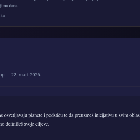
ljima dana.
iku
op — 22. mart 2026.
 osvetljavaju planete i podstiču te da preuzmeš inicijativu u svim obla
o definišeš svoje ciljeve.